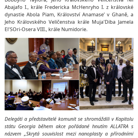
Abajafo I., krále Fredericka McHenryho I. z královské
dynastie Abola Piam, Království Anamase’ v Ghaně, a
Jeho Královského Veličenstva krále Muja'Diba Jamela
El'SOri-Osera VIII., krále Numidorie.
Delegáti a představitelé komunit se shromáždili v Kapitolu
státu Georgia během akce pořádané hnutím ALLATRA s
názvem „Skrytá souvislost mezi nanoplasty a přírodními