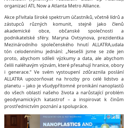
organizací ATL Now a Atlanta Metro Alliance.
Akce přivítala široké spektrum účastníků, včetně lídrů a
zástupců různých komunit, stejně jako členů
akademické obce, občanské společnosti a
podnikatelské sféry. Maryna Ovtsynova, prezidentka
Mezinárodního společenského hnutí ALLATRA,udala
tón celodennímu jednání: „Nesešli jsme se zde jen
proto, abychom sdíleli výzkumy a data, ale abychom
čelili naléhavým výzvám, které přesahují hranice, obory
i generace.“ Ve svém vystoupení zdůraznila poslání
ALLATRA upozorňovat na hrozby pro celé lidstvo a
planetu – jako je všudypřítomné pronikání nanoplastů
do všech oblastí našeho života a narůstající problém
geodynamických katastrof – a inspirovat k činům
prostřednictvím poznání a spolupráce.