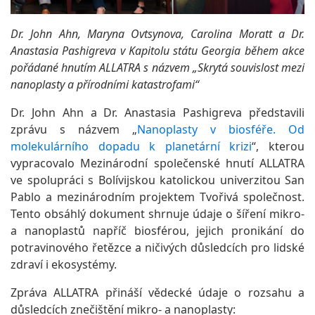
Dr. John Ahn, Maryna Ovtsynova, Carolina Moratt a Dr.
Anastasia Pashigreva v Kapitolu státu Georgia během akce
pořádané hnutím ALLATRA s názvem „Skrytá souvislost mezi
nanoplasty a přírodními katastrofami“
Dr. John Ahn a Dr. Anastasia Pashigreva představili
zprávu s názvem „
Nanoplasty v biosféře. Od
molekulárního dopadu k planetární krizi
“, kterou
vypracovalo Mezinárodní společenské hnutí ALLATRA
ve spolupráci s Bolívijskou katolickou univerzitou San
Pablo a mezinárodním projektem Tvořivá společnost.
Tento obsáhlý dokument shrnuje údaje o šíření mikro-
a nanoplastů napříč biosférou, jejich pronikání do
potravinového řetězce a ničivých důsledcích pro lidské
zdraví i ekosystémy.
Zpráva ALLATRA přináší vědecké údaje o rozsahu a
důsledcích znečištění mikro- a nanoplasty: