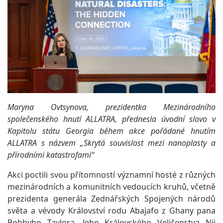
Maryna Ovtsynova, prezidentka Mezinárodního
společenského hnutí ALLATRA, přednesla úvodní slovo v
Kapitolu státu Georgia během akce pořádané hnutím
ALLATRA s názvem „Skrytá souvislost mezi nanoplasty a
přírodními katastrofami“
Akci poctili svou přítomností významní hosté z různých
mezinárodních a komunitních vedoucích kruhů, včetně
prezidenta generála Zednářských Spojených národů
světa a vévody Království rodu Abajafo z Ghany pana
Bobbyho Taylora, Jeho Královského Veličenstva Nii