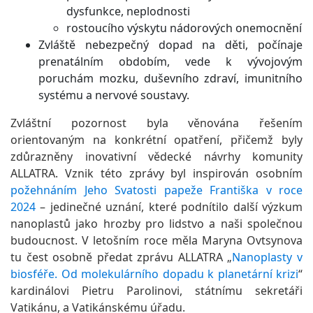
dysfunkce, neplodnosti
rostoucího výskytu nádorových onemocnění
Zvláště nebezpečný dopad na děti, počínaje
prenatálním obdobím, vede k vývojovým
poruchám mozku, duševního zdraví, imunitního
systému a nervové soustavy.
Zvláštní pozornost byla věnována řešením
orientovaným na konkrétní opatření, přičemž byly
zdůrazněny inovativní vědecké návrhy komunity
ALLATRA. Vznik této zprávy byl inspirován osobním
požehnáním Jeho Svatosti papeže Františka v roce
2024
– jedinečné uznání, které podnítilo další výzkum
nanoplastů jako hrozby pro lidstvo a naši společnou
budoucnost. V letošním roce měla Maryna Ovtsynova
tu čest osobně předat zprávu ALLATRA „
Nanoplasty v
biosféře. Od molekulárního dopadu k planetární krizi
“
kardinálovi Pietru Parolinovi, státnímu sekretáři
Vatikánu, a Vatikánskému úřadu.