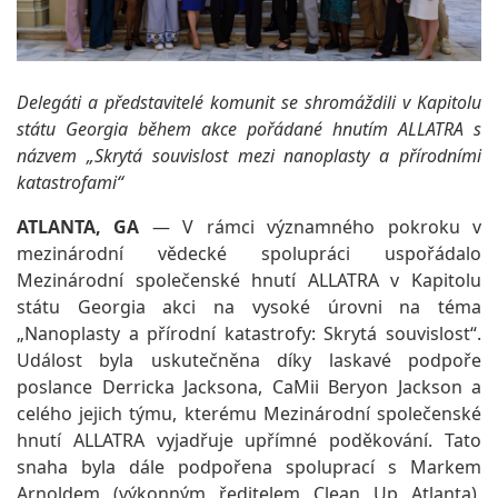
Delegáti a představitelé komunit se shromáždili v Kapitolu
státu Georgia během akce pořádané hnutím ALLATRA s
názvem „Skrytá souvislost mezi nanoplasty a přírodními
katastrofami“
ATLANTA, GA
— V rámci významného pokroku v
mezinárodní vědecké spolupráci uspořádalo
Mezinárodní společenské hnutí ALLATRA v Kapitolu
státu Georgia akci na vysoké úrovni na téma
„Nanoplasty a přírodní katastrofy: Skrytá souvislost“.
Událost byla uskutečněna díky laskavé podpoře
poslance Derricka Jacksona, CaMii Beryon Jackson a
celého jejich týmu, kterému Mezinárodní společenské
hnutí ALLATRA vyjadřuje upřímné poděkování. Tato
snaha byla dále podpořena spoluprací s Markem
Arnoldem (výkonným ředitelem Clean Up Atlanta),