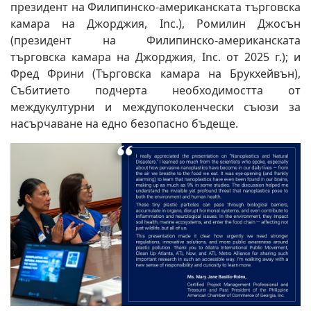
президент на Филипинско-американската търговска
камара на Джорджия, Inc.), Ромилин Джосън
(президент на Филипинско-американската
търговска камара на Джорджия, Inc. от 2025 г.); и
Фред Фрини (Търговска камара на Брукхейвън),
Събитието подчерта необходимостта от
междукултурни и междупоколенчески съюзи за
насърчаване на едно безопасно бъдеще.