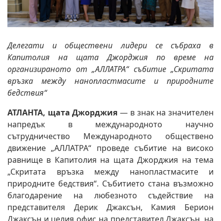
Делегати и обществени лидери се събраха в
Капитолия на щата Джорджия по време на
организираното от „АЛЛАТРА“ събитие „Скритата
връзка между нанопластмасите и природните
бедствия“
АТЛАНТА, щата Джорджия
— в знак на значителен
напредък в международното научно
сътрудничество Международното обществено
движение „АЛЛАТРА“ проведе събитие на високо
равнище в Капитолия на щата Джорджия на тема
„Скритата връзка между нанопластмасите и
природните бедствия“. Събитието стана възможно
благодарение на любезното съдействие на
представителя Дерик Джаксън, Камия Берион
Джаксън и целия офис на представител Джаксън, на