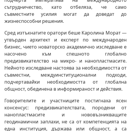
подчерта императива на международното
сътрудничество, като отбеляза, че само
съвместните усилия могат да доведат до
жизнеспособни решения.
Сред изтъкнатите оратори беше Каролина Морат —
утвърден архитект и експерт по международен
бизнес, чието новаторско академично изследване е
насочено към спешното глобално
предизвикателство на микро- и нанопластмасите.
Нейното изследване настоява за необходимостта от
съвместни, междуинституционални подходи,
подчертавайки необходимостта от глобална
общност, обединена в информираност и действия.
Говорителите и участниците постигнаха ясен
консенсус: предизвикателствата, породени от
нанопластмасите и нововъзникващите
геодинамични заплахи, не са от компетенцията на
една институция, държава или общност, а са