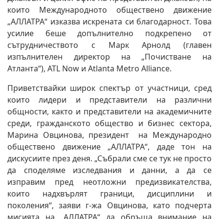
които Международното обществено движение
„АЛЛАТРА“ изказва искрената си благодарност. Това
усилие беше допълнително подкрепено от
сътрудничеството с Марк Арнолд (главен
изпълнителен директор на „Почистване на
Атланта“), ATL Now и Atlanta Metro Alliance.
Приветствайки широк спектър от участници, сред
които лидери и представители на различни
общности, както и представители на академичните
среди, гражданското общество и бизнес сектора,
Марина Овцинова, президент на Международно
обществено движение „АЛЛАТРА“, даде тон на
дискусиите през деня. „Събрали сме се тук не просто
да споделяме изследвания и данни, а да се
изправим пред неотложни предизвикателства,
които надхвърлят граници, дисциплини и
поколения“, заяви г-жа Овцинова, като подчерта
мисията на „АЛЛАТРА“ да обръща внимание на