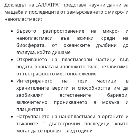
Докладът на „АЛЛАТРА“ представя научни данни за
мащаба и последиците от замърсяването с микро- и
нанопластмаси:
Бързото разпространение на микро- и
нанопластмаси във всички среди на
биосферата, от океанските дълбини до
въздуха, който дишаме
Откриването на пластмасови частици във
водата, храната и човешкото тяло, независимо
от географското местоположение
Интегрирането на тези частици в
хранителните вериги и способността им да
заобикалят естествените бариери,
включително проникването в мозъка и
плацентата
Натрупването на нанопластмаси в органите и
тъканите с дългосрочни последици, които
могат да се проявят след години