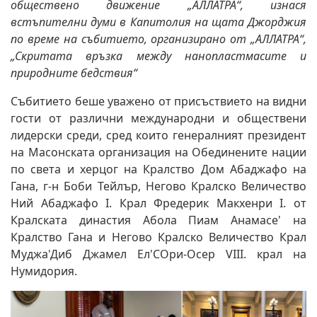
обществено движение „АЛЛАТРА“, изнася
встъпителни думи в Капитолия на щата Джорджия
по време на събитието, организирано от „АЛЛАТРА“,
„Скритата връзка между нанопластмасите и
природните бедствия“
Събитието беше уважено от присъствието на видни
гости от различни международни и обществени
лидерски среди, сред които генералният президент
на Масонската организация на Обединените нации
по света и херцог на Кралство Дом Абаджафо на
Гана, г-н Боби Тейлър, Негово Кралско Величество
Ний Абаджафо I. Крал Фредерик Макхенри I. от
Кралската династия Абола Пиам Анамасе' на
Кралство Гана и Негово Кралско Величество Крал
Муджа'Диб Джамел Ел'СОри-Осер VIII. крал на
Нумидория.