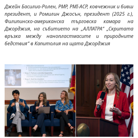
Джейн Басилио-Ролен, PMP, PMI-ACP, ковчежник и бивш
президент, и Ромилин Джосън, президент (2025 г.),
Филипинско-американска търговска камара на
Джорджия, на събитието на „АЛЛАТРА“ „Скритата
връзка между нанопластмасите и природните
бедствия“ в Капитолия на щата Джорджия