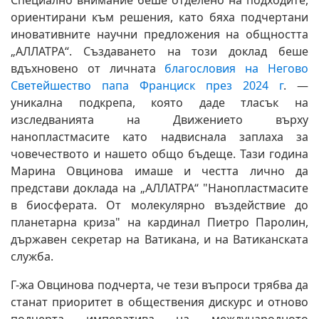
Специално внимание беше отделено на подходите,
ориентирани към решения, като бяха подчертани
иновативните научни предложения на общността
„АЛЛАТРА“. Създаването на този доклад беше
вдъхновено от личната
благословия на Негово
Светейшество папа Франциск през 2024 г
. —
уникална подкрепа, която даде тласък на
изследванията на Движението върху
нанопластмасите като надвиснала заплаха за
човечеството и нашето общо бъдеще. Тази година
Марина Овцинова имаше и честта лично да
представи доклада на „АЛЛАТРА“ "Нанопластмасите
в биосферата. От молекулярно въздействие до
планетарна криза" на кардинал Пиетро Паролин,
държавен секретар на Ватикана, и на Ватиканската
служба.
Г-жа Овцинова подчерта, че тези въпроси трябва да
станат приоритет в обществения дискурс и отново