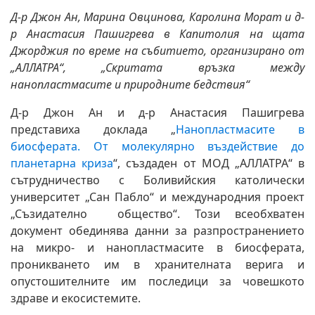
Д-р Джон Ан, Марина Овцинова, Каролина Морат и д-
р Анастасия Пашигрева в Капитолия на щата
Джорджия по време на събитието, организирано от
„АЛЛАТРА“, „Скритата връзка между
нанопластмасите и природните бедствия“
Д-р Джон Ан и д-р Анастасия Пашигрева
представиха доклада „
Нанопластмасите в
биосферата. От молекулярно въздействие до
планетарна криза
“, създаден от МОД „АЛЛАТРА“ в
сътрудничество с Боливийския католически
университет „Сан Пабло“ и международния проект
„Съзидателно общество“. Този всеобхватен
документ обединява данни за разпространението
на микро- и нанопластмасите в биосферата,
проникването им в хранителната верига и
опустошителните им последици за човешкото
здраве и екосистемите.