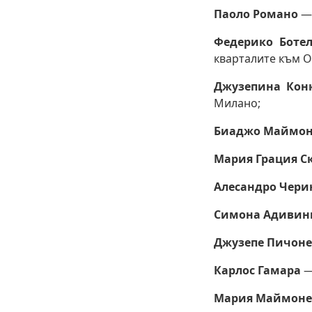
Паоло Романо
— 
Федерико Боте
кварталите към 
Джузепина Кон
Милано;
Биаджо Маймо
Мария Грация С
Алесандро Чери
Симона Адивин
Джузепе Пичоне
Карлос Гамара
—
Мария Маймоне