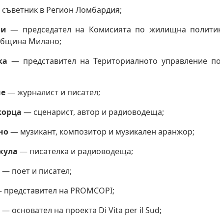
съветник в Регион Ломбардия;
ли
— председател на Комисията по жилищна политик
Община Милано;
ка
— представител на Териториалното управление по
не
— журналист и писател;
корца
— сценарист, автор и радиоводеща;
но
— музикант, композитор и музикален аранжор;
кула
— писателка и радиоводеща;
— поет и писател;
 представител на PROMCOPI;
— основател на проекта Di Vita per il Sud;