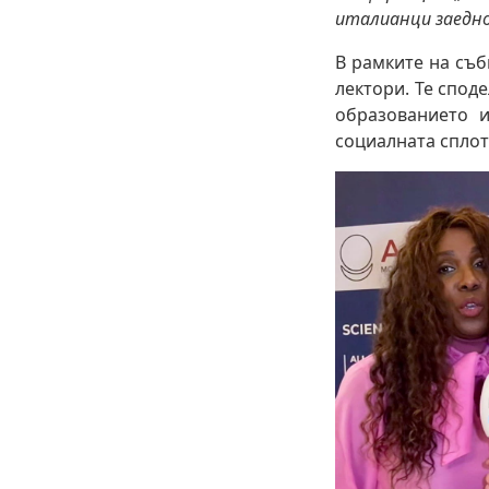
италианци заедно
В рамките на съб
лектори. Те спод
образованието и
социалната сплот