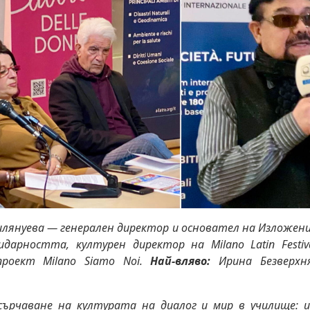
лянуева — генерален директор и основател на Изложен
дарността, културен директор на Milano Latin Festi
проект Milano Siamo Noi.
Най-вляво:
Ирина Безверхня
.
сърчаване на културата на диалог и мир в училище: 