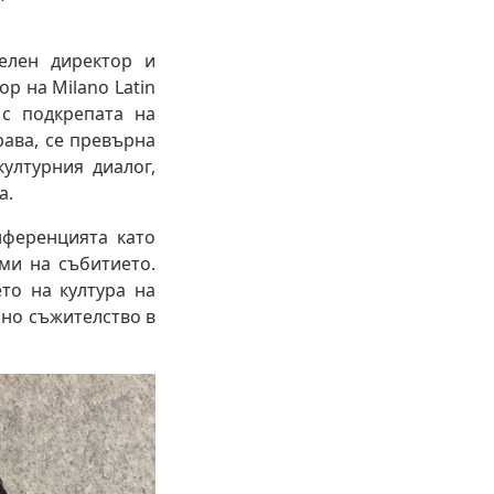
елен директор и
тор на Milano Latin
 с подкрепата на
ава, се превърна
ултурния диалог,
а.
нференцията като
ми на събитието.
то на култура на
чно съжителство в