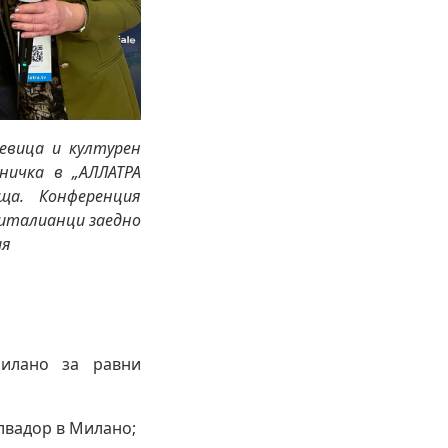
евица и културен
ничка в „АЛЛАТРА
ща. Конференция
 италианци заедно
ия
илано за равни
лвадор в Милано;