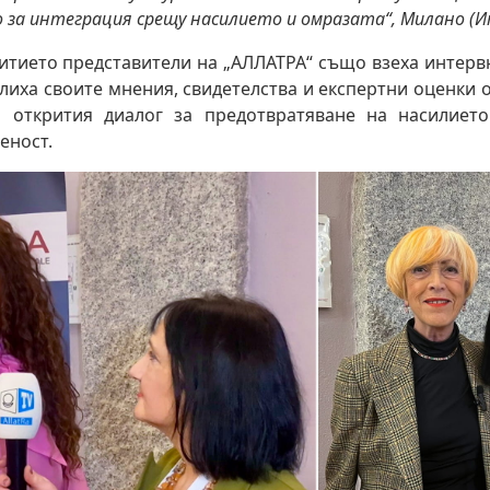
 за интеграция срещу насилието и омразата“, Милано (
итието представители на „АЛЛАТРА“ също взеха интерв
елиха своите мнения, свидетелства и експертни оценки 
 открития диалог за предотвратяване на насилиет
еност.