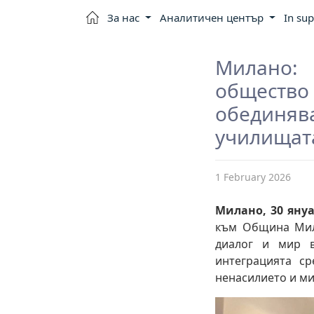
За нас
Аналитичен център
In sup
Милано:
обществ
обединяв
училищат
1 February 2026
Милано, 30 януа
към Община Мила
диалог и мир в
интеграцията с
ненасилието и ми