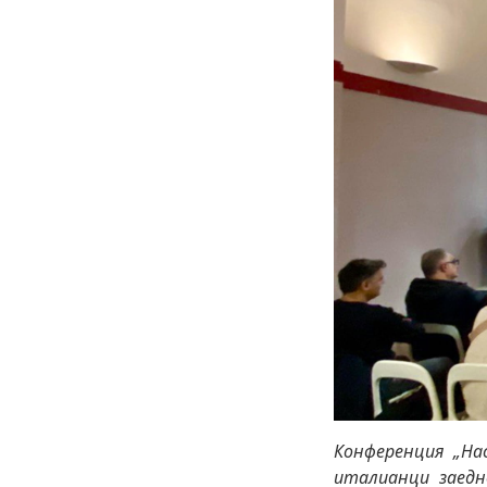
Конференция „На
италианци заедн