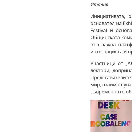
Италия
Инициативата, 
основател на Exhib
Festival и осно
Общинската коми
във важна платф
интеграцията и п
Участници от „А
лектори, доприн
Представителите
мир, взаимно ува
съвременното об