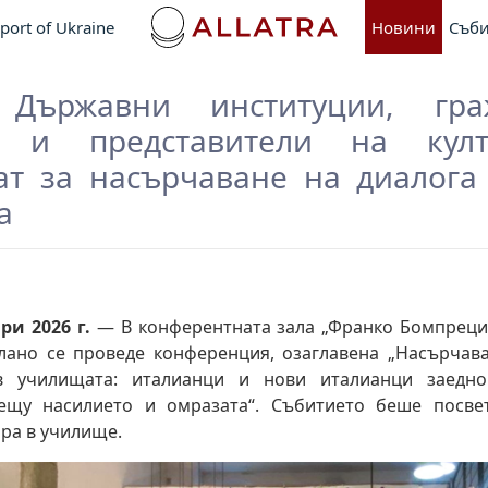
port of Ukraine
Новини
Съби
 Държавни институции, граж
о и представители на култ
ат за насърчаване на диалога
а
ри 2026 г.
— В конферентната зала „Франко Бомпреци“ в
но се проведе конференция, озаглавена „Насърчава
 училищата: италианци и нови италианци заедн
рещу насилието и омразата“. Събитието беше посве
ра в училище.