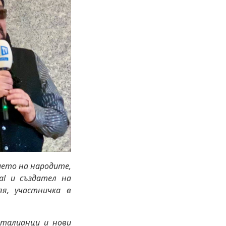
ието на народите,
val и създател на
я, участничка в
италианци и нови