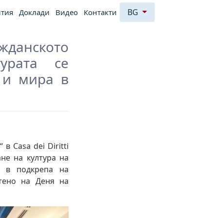
BG
тия
Доклади
Видео
Контакти
данското
урата се
 и мира в
 Casa dei Diritti
не на култура на
о в подкрепа на
тено на Деня на