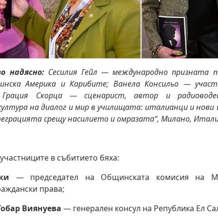
о надясно:
Сесилия Гейл — международно призната п
инска Америка и Карибите; Ванела Консильо — участ
 Грация Скорца — сценарист, автор и радиоводе
култура на диалог и мир в училищата: италианци и нови
теграцията срещу насилието и омразата“, Милано, Итал
 участниците в събитието бяха:
ки
— председател на Общинската комисия на М
аждански права;
Тобар Виянуева
— генерален консул на Република Ел Са