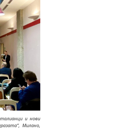
италианци и нови
разата“, Милано,