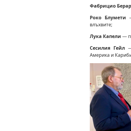
Фабрицио Бера
Роко Блумети
влъхвите;
Лука Капели
— пр
Сесилия Гейл
— 
Америка и Кариби