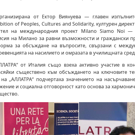
организирана от Ектор Виянуева — главен изпълнит
ition of Peoples, Cultures and Solidarity, културен дирек
вател на международния проект Milano Siamo Noi —
сия на Милано за равни възможности и граждански пр
орма за обсъждане на въпросите, свързани с междук
ревенцията на насилието и омразата в училищната сред
ЛЛАТРА“ от Италия също взеха активно участие в ко
асяйки съществено към обсъждането на ключовите те
 на „АЛЛАТРА“ подчертаха значението на насърчаване
жение и социална отговорност като основа за хармони
щество.