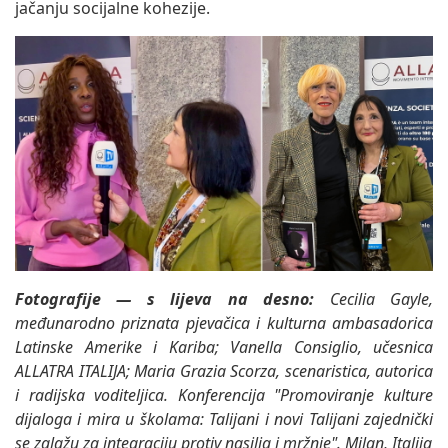
jačanju socijalne kohezije.
Fotografije — s lijeva na desno:
Cecilia Gayle,
međunarodno priznata pjevačica i kulturna ambasadorica
Latinske Amerike i Kariba; Vanella Consiglio, učesnica
ALLATRA ITALIJA; Maria Grazia Scorza, scenaristica, autorica
i radijska voditeljica.
Konferencija "Promoviranje kulture
dijaloga i mira u školama: Talijani i novi Talijani zajednički
se zalažu za integraciju protiv nasilja i mržnje". Milan, Italija