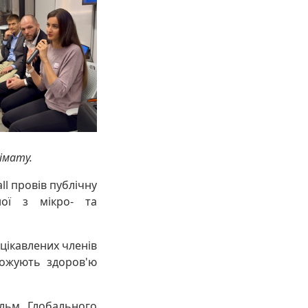
імату.
ll провів публічну
ної з мікро- та
ацікавлених членів
рожують здоров'ю
льм Глобального