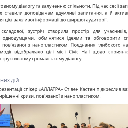
товному діалогу та залученню спільноти. Під час сесії зап
е ставили доповідачам вдумливі запитання, а й акти
 цієї важливої інформації до ширшої аудиторії.
 складової, зустріч створила простір для учасникі
з однодумцями, обмінятися ідеями та обговорити сп
 пов'язаної з нанопластиком. Поєднання глибокого на
модії відображало цілі місії Civic Hall щодо сприя
нструктивному громадському діалогу.
ЬНИХ ДІЙ
езентації спікер «АЛЛАТРА» Стівен Кастен підкреслив ва
ирішенні кризи, пов'язаної з нанопластиком.