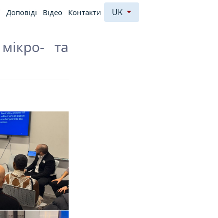
UK
ї
Доповiдi
Відео
Контакти
мікро- та