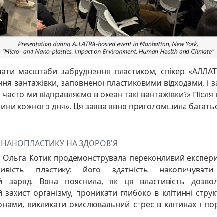
ати масштаби забруднення пластиком, спікер «АЛЛАТР
ня вантажівки, заповненої пластиковими відходами, і з
к часто ми відправляємо в океан такі вантажівки?» Після 
лини кожного дня». Ця заява явно приголомшила багатьо
А НАНОПЛАСТИКУ НА ЗДОРОВ'Я
» Ольга Котик продемонструвала переконливий експери
стивість пластику: його здатність накопичуват
й заряд. Вона пояснила, як ця властивість дозво
 захист організму, проникати глибоко в клітинні стру
онами, викликати окислювальний стрес в клітинах і п