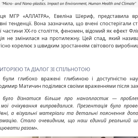
ця МГР «АЛЛАТРА», Евеліна Шериф, представила вр
вні тенденції. Вона зазначила, що вчені спостерігали с
 частини ХХ-го століття, феномен, відомий як ефект Флін
ія не змінилася на протилежну. Цей спад, який нази
тісно корелює з швидким зростанням світового виробниц
ДИТОРІЄЮ ТА ДІАЛОГ ЗІ СПІЛЬНОТОЮ
 були глибоко вражені глибиною і доступністю нау
димир Матичин поділився своїми враженнями після зах
було дізнатися більше про нанопластик — проблем
 мої очікування виправдалися. Презентація була пров
івні, а візуальні матеріали та детальні пояснення доп
ормацію. Стало очевидним, що наш єдиний реальний 
ацювати разом».