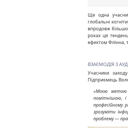
Ще одна учасни
глобальні когніти
впродовж більшої
роках ця тенденц
ефектом Флінна, 
ВЗАЄМОДІЯ З АУ
Учасники заходу
Підприємець Воло
«Моєю метою 
помітнішою, і
професійному р
зрозуміти інф
проблему — пр