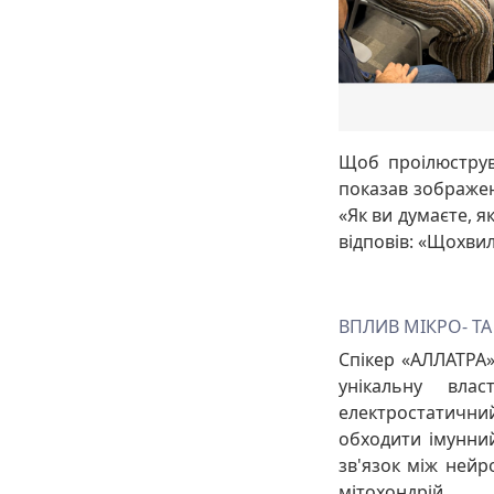
Щоб проілюструв
показав зображен
«Як ви думаєте, я
відповів: «Щохви
ВПЛИВ МІКРО- Т
Спікер «АЛЛАТРА
унікальну вла
електростатични
обходити імунний
зв'язок між нейр
мітохондрій.