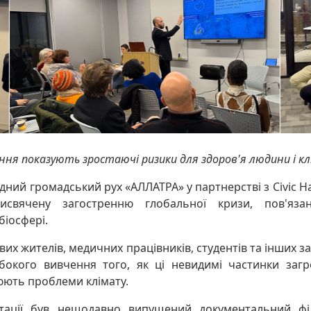
ня показують зростаючі ризики для здоров'я людини і кл
ний громадський рух «АЛЛАТРА» у партнерстві з Civic Ha
рисвячену загостренню глобальної кризи, пов'яза
біосфері.
евих жителів, медичних працівників, студентів та інших з
бокого вивчення того, як ці невидимі частинки заг
юють проблеми клімату.
нтації був нещодавно випущений документальний фі