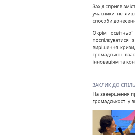
Захід сприяв зміс
учасники не лиш
способи донесення
Окрім освітньої
поспілкуватися 
вирішення кризи,
громадської взає
інноваціям та ко
ЗАКЛИК ДО СПІЛ
На завершення пр
громадськості у в