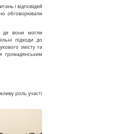
итань і відповідей
вно обговорювали
в, де вони могли
ільні підходи до
укового змісту та
ння громадянським
жливу роль участі