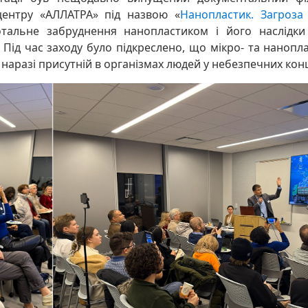
центру «АЛЛАТРА» під назвою «
Нанопластик. Загроза
отальне забруднення нанопластиком і його наслідки
 Під час заходу було підкреслено, що мікро- та нанопла
 наразі присутній в організмах людей у небезпечних кон