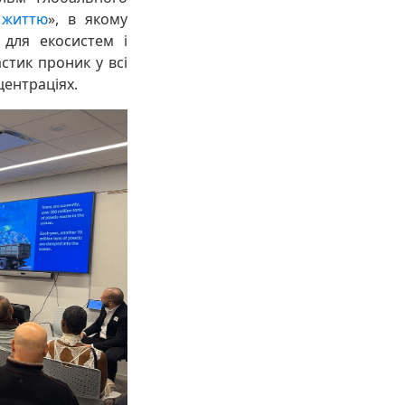
 життю
», в якому
 для екосистем і
стик проник у всі
центраціях.