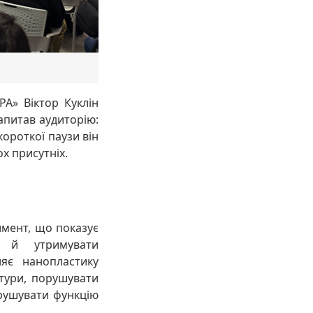
А» Віктор Куклін
апитав аудиторію:
короткої паузи він
х присутніх.
мент, що показує
и й утримувати
ляє нанопластику
ктури, порушувати
орушувати функцію