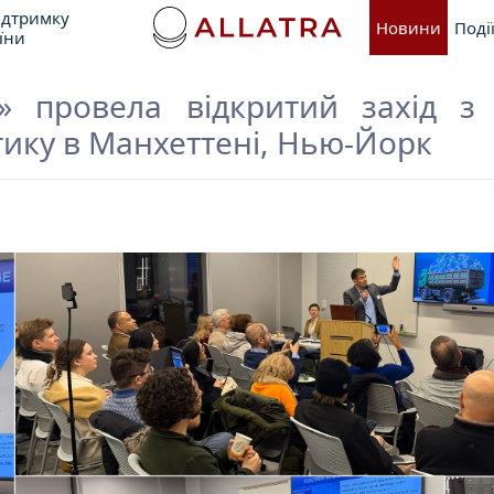
ідтримку
Новини
Поді
їни
» провела відкритий захід з 
ику в Манхеттені, Нью-Йорк