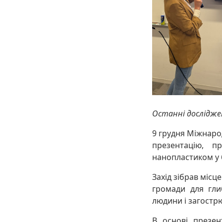
Останні досліджен
9 грудня Міжнарод
презентацію, п
нанопластиком у 
Захід зібрав місц
громади для гли
людини і загостр
В основі презе