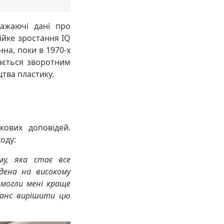
ажаючі дані про
тійке зростання IQ
на, поки в 1970-х
вається зворотним
тва пластику.
кових доповідей.
оду:
у, яка стає все
едена на високому
омогли мені краще
шанс вирішити цю