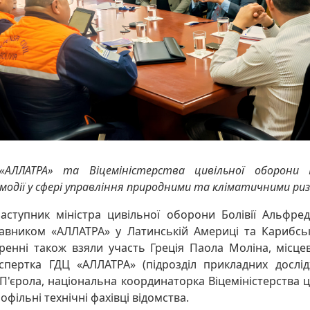
«АЛЛАТРА» та Віцеміністерства цивільної оборони 
модії у сфері управління природними та кліматичними ри
заступник міністра цивільної оборони Болівії Альфре
тавником «АЛЛАТРА» у Латинській Америці та Карибськ
ренні також взяли участь Греція Паола Моліна, місц
пертка ГДЦ «АЛЛАТРА» (підрозділ прикладних дослідж
 П'єрола, національна координаторка Віцеміністерства 
рофільні технічні фахівці відомства.