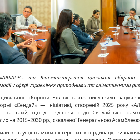
«АЛЛАТРА» та Віцеміністерства цивільної оборони 
модії у сфері управління природними та кліматичними ри
 цивільної оборони Болівії також висловило зацікавл
ормі «Сендай» — ініціативі, створеній 2025 року «А
ії та такій, що діє відповідно до Сендайської рамк
лих на 2015–2030 рр., схваленої Генеральною Асамблеє
или значущість міжміністерської координації, визнаюч
ня країни є спільним завданням держави. Окремо бул