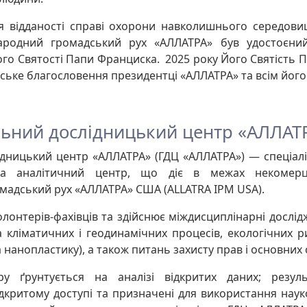
 відданості справі охорони навколишнього середовищ
ародний громадський рух «АЛЛАТРА» був удостоєний
го Святості Папи Франциска. 2025 року Його Святість П
ське благословення президентці «АЛЛАТРА» та всім йог
льний дослідницький центр «АЛЛАТ
дницький центр «АЛЛАТРА» (ГДЦ «АЛЛАТРА») — спеціал
та аналітичний центр, що діє в межах некомерцій
адський рух «АЛЛАТРА» США (ALLATRA IPM USA).
олонтерів-фахівців та здійснює міждисциплінарні дослі
а кліматичних і геодинамічних процесів, екологічних р
 нанопластику), а також питань захисту прав і основних
ру ґрунтується на аналізі відкритих даних; резул
ідкритому доступі та призначені для використання нау