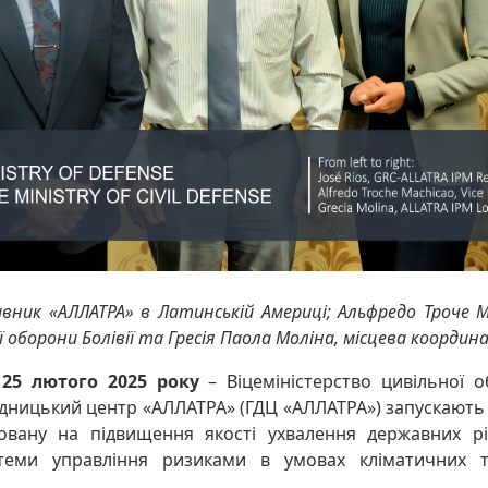
тавник «АЛЛАТРА» в Латинській Америці; Альфредо Троче М
ї оборони Болівії та Гресія Паола Моліна, місцева коорди
, 25 лютого 2025 року
– Віцеміністерство цивільної о
дницький центр «АЛЛАТРА» (ГДЦ «АЛЛАТРА») запускають
мовану на підвищення якості ухвалення державних р
стеми управління ризиками в умовах кліматичних т