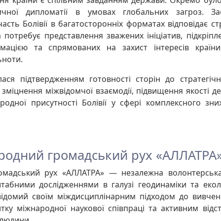
ичної дипломатії в умовах глобальних загроз. За
часть Болівії в багатосторонніх форматах відповідає ст
 потребує представлення зважених ініціатив, підкріп
мацією та спрямованих на захист інтересів країни,
ьноти.
лася підтвердженням готовності сторін до стратегічн
зміцнення міжвідомчої взаємодії, підвищення якості д
родної присутності Болівії у сфері комплексного зни
родний громадський рух «АЛЛАТРА
мадський рух «АЛЛАТРА» — незалежна волонтерська
табними дослідженнями в галузі геодинаміки та екол
ідомий своїм міждисциплінарним підходом до вивченн
тку міжнародної наукової співпраці та активним відс
 людини.