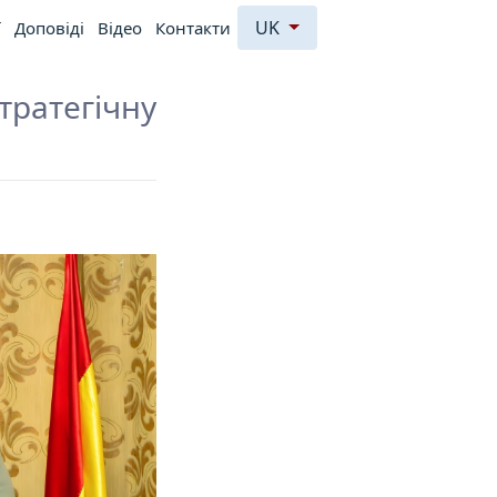
UK
ї
Доповiдi
Відео
Контакти
ратегічну