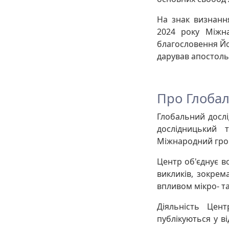
На знак визнання
2024 року Міжн
благословення Йо
дарував апостоль
Про Глоба
Глобальний дослі
дослідницький 
Міжнародний гром
Центр об'єднує в
викликів, зокрем
впливом мікро- та
Діяльність Цент
публікуються у в