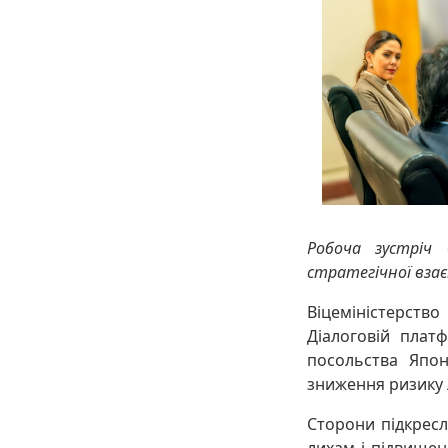
Робоча зустріч 
стратегічної взає
Віцеміністерство
Діалоговій платф
посольства Япон
зниження ризику 
Сторони підкресл
лихам і підвищен