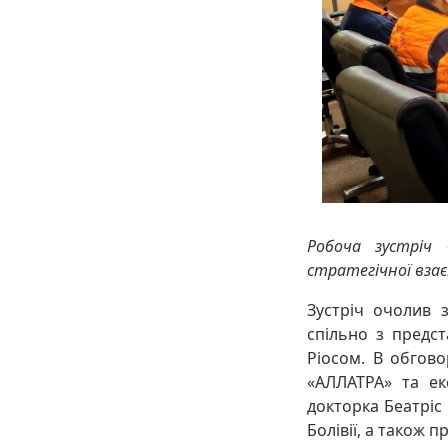
Робоча зустріч 
стратегічної взає
Зустріч очолив 
спільно з предс
Ріосом. В обгово
«АЛЛАТРА» та екс
докторка Беатріс
Болівії, а також п