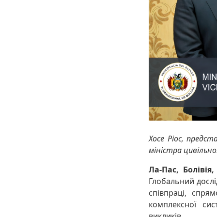
Хосе Ріос, предс
міністра цивільно
Ла-Пас, Болівія
Глобальний дослі
співпраці, спря
комплексної си
викликів.