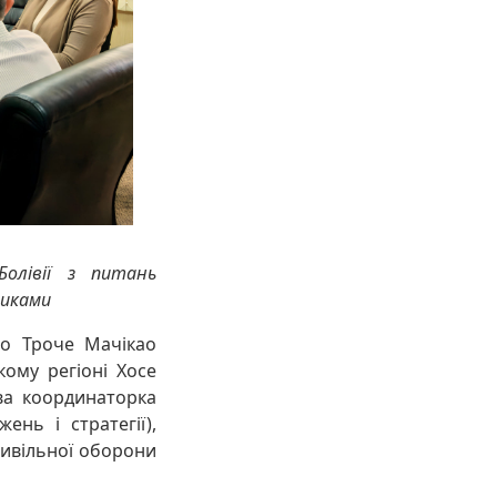
Болівії з питань
зиками
до Троче Мачікао
ому регіоні Хосе
ева координаторка
ень і стратегії),
цивільної оборони