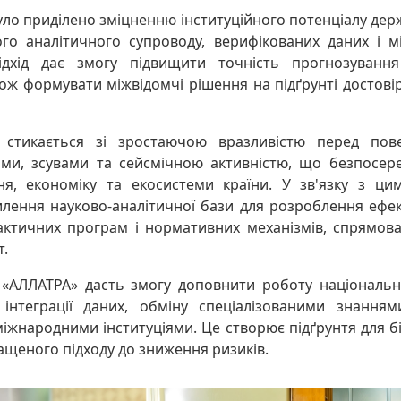
уло приділено зміцненню інституційного потенціалу дер
ого аналітичного супроводу, верифікованих даних і м
ідхід дає змогу підвищити точність прогнозуванн
кож формувати міжвідомчі рішення на підґрунті достовір
і стикається зі зростаючою вразливістю перед пов
ми, зсувами та сейсмічною активністю, що безпосер
ня, економіку та екосистеми країни. У зв'язку з ц
илення науково-аналітичної бази для розроблення ефе
лактичних програм і нормативних механізмів, спрямов
т.
 «АЛЛАТРА» дасть змогу доповнити роботу національн
 інтеграції даних, обміну спеціалізованими знанням
іжнародними інституціями. Це створює підґрунтя для б
ащеного підходу до зниження ризиків.