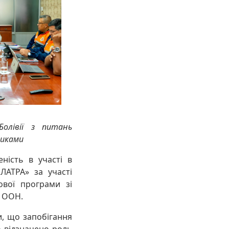
Болівії з питань
зиками
еність в участі в
ЛЛАТРА» за участі
ової програми зі
ю ООН.
и, що запобігання
о відзначено роль