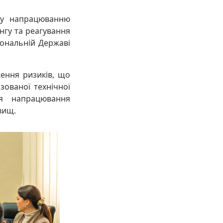
ну напрацюванню
нгу та реагування
іональній Державі
ження ризиків, що
зованої технічної
ля напрацювання
вищ.