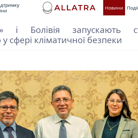
ідтримку
Новини
Поді
їни
» і Болівія запускають ст
 у сфері кліматичної безпеки