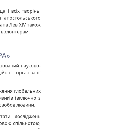
а і всіх творінь,
 апостольського
апа Лев XIV також
о волонтерам.
РА»
ізований науково-
ної організації
дження глобальних
изиків (включно з
 свобод людини.
ьтати досліджень
ковою спільнотою,