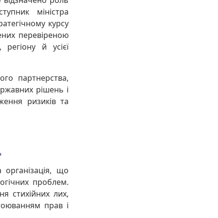
ступник міністра
ратегічному курсу
лених перевіреною
 регіону й усієї
ого партнерства,
ержавних рішень і
ження ризиків та
»
 організація, що
огічних проблем.
я стихійних лих,
тоюванням прав і