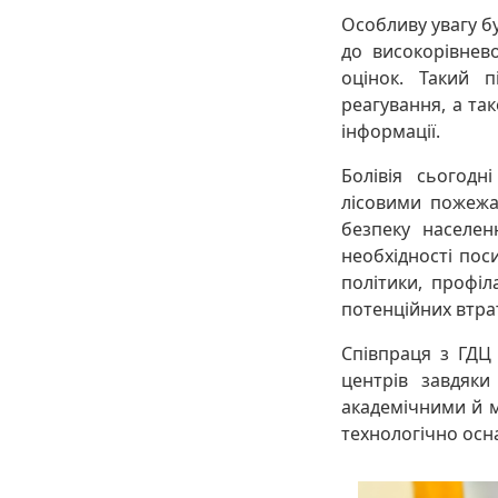
Особливу увагу б
до високорівнев
оцінок. Такий п
реагування, а та
інформації.
Болівія сьогодн
лісовими пожежа
безпеку населен
необхідності пос
політики, профі
потенційних втра
Співпраця з ГДЦ
центрів завдяки
академічними й м
технологічно осн