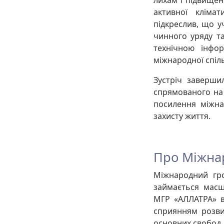
активної клімат
підкреслив, що у
чинного уряду та
технічною інфор
міжнародної спіл
Зустріч заверши
спрямованого на 
посилення міжна
захисту життя.
Про Міжна
Міжнародний гро
займається масш
МГР «АЛЛАТРА» в
сприянням розви
основних свобод