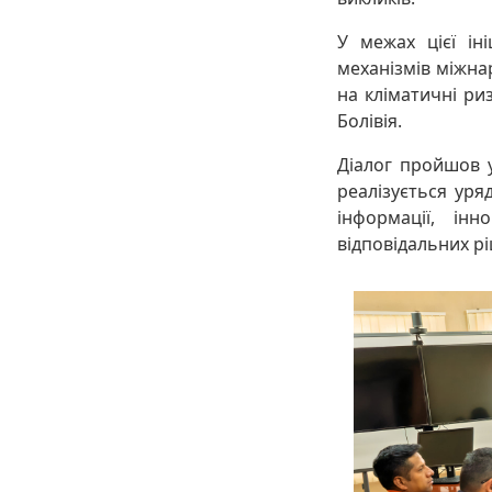
У межах цієї ін
механізмів міжна
на кліматичні ри
Болівія.
Діалог пройшов у
реалізується уря
інформації, ін
відповідальних р