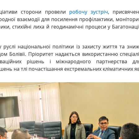
іціативи сторони провели
робочу зустріч
, присвяче
родної взаємодії для посилення профілактики, монітори
зики, стихійні лиха й геодинамічні процеси у Багатонац
 руслі національної політики із захисту життя та зни
дом Болівії. Пріоритет надається використанню спеціалі
новаційних рішень і міжнародного партнерства д
ішень на тлі почастішання екстремальних кліматичних я