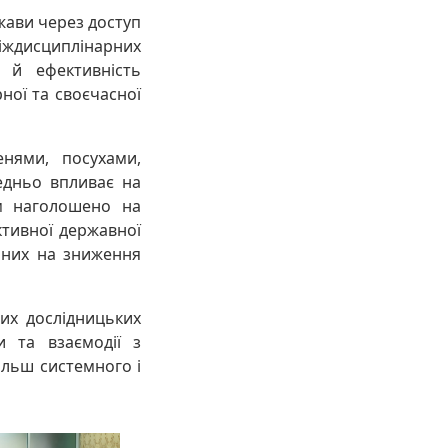
жави через доступ
іждисциплінарних
я й ефективність
ної та своєчасної
енями, посухами,
едньо впливає на
им наголошено на
ктивної державної
аних на зниження
их дослідницьких
и та взаємодії з
ільш системного і