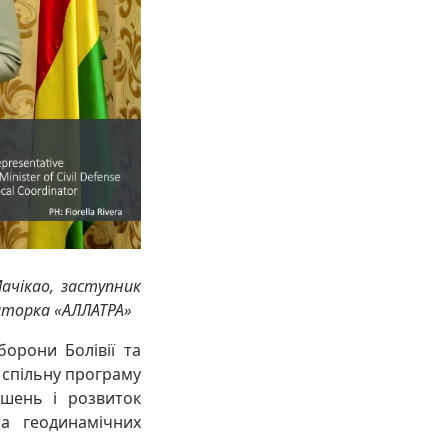
ачікао, заступник
наторка «АЛЛАТРА»
борони Болівії та
 спільну програму
ішень і розвиток
а геодинамічних