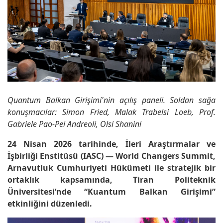
Quantum Balkan Girişimi'nin açılış paneli. Soldan sağa
konuşmacılar: Simon Fried, Malak Trabelsi Loeb, Prof.
Gabriele Pao-Pei Andreoli, Olsi Shanini
24 Nisan 2026 tarihinde, İleri Araştırmalar ve
İşbirliği Enstitüsü (IASC) — World Changers Summit,
Arnavutluk Cumhuriyeti Hükümeti ile stratejik bir
ortaklık kapsamında, Tiran Politeknik
Üniversitesi’nde “Kuantum Balkan Girişimi”
etkinliğini düzenledi.