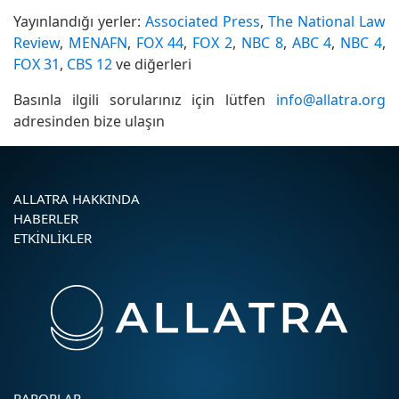
Yayınlandığı yerler:
Associated Press
,
The National Law
Review
,
MENAFN
,
FOX 44
,
FOX 2
,
NBC 8
,
ABC 4
,
NBC 4
,
FOX 31
,
CBS 12
ve diğerleri
Basınla ilgili sorularınız için lütfen
info@allatra.org
adresinden bize ulaşın
ALLATRA HAKKINDA
HABERLER
ETKINLIKLER
RAPORLAR