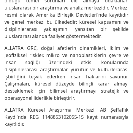
olduğu temel sorunları ele almaya odaklanan
uluslararası bir araştırma ve analiz merkezidir. Merkez,
resmi olarak Amerika Birleşik Devletleri’nde kayıtlıdır
ve genel merkezi bu ülkededir; küresel kapsamını ve
disiplinlerarası yaklaşımını yansıtan bir şekilde
uluslararası alanda faaliyet göstermektedir.
ALLATRA GRC, doğal afetlerin dinamikleri, iklim ve
jeofiziksel riskler, mikro ve nanoplastiklerin çevre ve
insan sağlığı üzerindeki etkisi konularında
disiplinlerarası araştırmalar yürütür ve kültürlerarası
işbirliğini teşvik ederken insan haklarını savunur.
Çalışmaları, küresel düzeyde bilinçli karar almayı
desteklemek için bilimsel araştırmayı stratejik ve
operasyonel liderlikle birleştirir.
ALLATRA Küresel Araştırma Merkezi, AB Şeffaflık
Kaydı'nda REG 1148853102055-15 kayıt numarasıyla
kayıtlıdır.