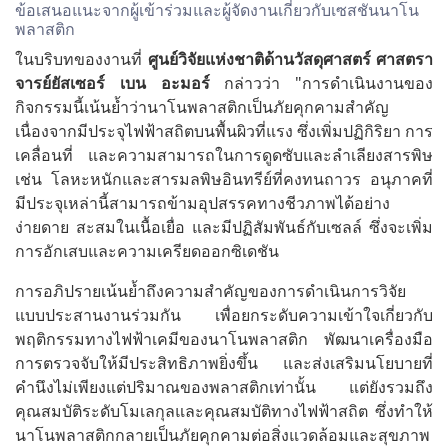
ข้อเสนอแนะจากผู้เข้าร่วมและผู้จัดงานเกี่ยวกับเซสชันนาโน
พลาสติก
ในบริบทของงานที่
ศูนย์วิจัยแห่งชาติด้านวัสดุศาสตร์
ศาสตรา
จารย์ยัสเซอร์
เบน
อะมอร์
กล่าวว่า "การดำเนินงานของ
กิจกรรมนี้เน้นย้ำว่านาโนพลาสติกเป็นภัยคุกคามสำคัญ
เนื่องจากมีประจุไฟฟ้าสถิตบนพื้นผิวที่แรง ซึ่งเพิ่มปฏิกิริยา การ
เคลื่อนที่ และความสามารถในการดูดซับและลำเลียงสารพิษ
เช่น โลหะหนักและสารมลพิษอินทรีย์ที่คงทนถาวร อนุภาคที่
มีประจุเหล่านี้สามารถข้ามอุปสรรคทางชีวภาพได้อย่าง
ง่ายดาย สะสมในเนื้อเยื่อ และมีปฏิสัมพันธ์กับเซลล์ ซึ่งจะเพิ่ม
การอักเสบและความเครียดออกซิเดชัน
การอภิปรายเน้นย้ำถึงความสำคัญของการดำเนินการวิจัย
แบบประสานงานร่วมกัน เพื่อยกระดับความเข้าใจเกี่ยวกับ
พฤติกรรมทางไฟฟ้าเคมีของนาโนพลาสติก พัฒนาเครื่องมือ
การตรวจจับให้มีประสิทธิภาพยิ่งขึ้น และส่งเสริมนโยบายที่
คำนึงไม่เพียงแต่ปริมาณของพลาสติกเท่านั้น แต่ยังรวมถึง
คุณสมบัติระดับโมเลกุลและคุณสมบัติทางไฟฟ้าสถิต ซึ่งทำให้
นาโนพลาสติกกลายเป็นภัยคุกคามต่อสิ่งแวดล้อมและสุขภาพ