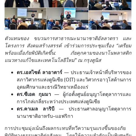
ตัวแทนของ ขบวนการสาธารณะนานาชาติอัลลาตรา และ
โครงการ สังคมสร้างสรรค์ เข้าร่วมการประชุมเรื่อง “เตรียม
พร้อมเมื่อภัยพิบัติเกิดขึ้น: ภัยคุกคามของนาโนพลาสติก
แนวทางแก้ไขและเทคโนโลยีใหม่” ณ กรุงตูนิส
ดร.เอสไซด์ ลาอาตาร์
— ประธานเจ้าหน้าที่บริหารของ
สภาวิศวกรแห่งตูนิเซีย (OIT) และวิศวกรอาวุโสด้านการ
อุดมศึกษาและธรณีวิทยาเหมืองแร่
ดร.ซีเอด กุมมา
— ผู้ก่อตั้งศูนย์อนุญาโตตุลาการและ
การไกล่เกลี่ยระหว่างประเทศแห่งตูนิเซีย
ดร.คาเมล ลาริบี
— ประธานศาลอนุญาโตตุลาการ
นานาชาติอาหรับ–แอฟริกา
การประชุมมุ่งเน้นถึงผลกระทบที่ทวีความรุนแรงขึ้นของภัย
พิบัติทางธรรมชาติต่อสังคม โดยให้ความสำคัญเป็นพิเศษกับ