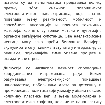
истакли су да нанопластика представља велику
претњу због снажног површинског
електростатичког наелектрисања, које знатно
повећава њену реактивност, мобилност и
способност апсорпције и преноса токсичних
материја, као што су тешки метали и дуготрајне
органске загађујуће супстанце. Ове наелектрисане
честице могу лако прећи биолошке баријере,
акумулирати се у ткивима и ступати у интеракцију са
ћелијама, појачавајући тиме упалне процесе и
оксидативни стрес.
Дискусије су нагласиле важност спровођења
координисаних истраживања ради бољег
разумевања електрохемијског понашања
нанопластике, побољшања алата за детекцију и
промовисања политика које узимају у обзир не само
количину пластике већ и њена молекуларна и
електростатичка својства, која чине нанопластику