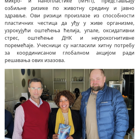
микро- и нанопластике (МНП), представљају
озбиљне ризике по животну средину и јавно
здравље. Ови ризици произлазе из способности
пластичних честица да уђу у живе организме,
узрокујући оштећења ћелија, упале, оксидативни
стрес, оштећење ДНК и неурокогнитивне
поремећаје. Учесници су нагласили хитну потребу
за координисаном глобалном акцијом ради
решавања ових изазова.