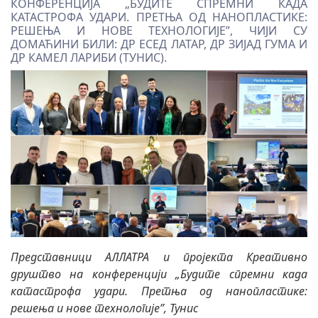
КОНФЕРЕНЦИЈА „БУДИТЕ СПРЕМНИ КАДА
КАТАСТРОФА УДАРИ. ПРЕТЊА ОД НАНОПЛАСТИКЕ:
РЕШЕЊА И НОВЕ ТЕХНОЛОГИЈЕ”, ЧИЈИ СУ
ДОМАЋИНИ БИЛИ: ДР ЕСЕД ЛАТАР, ДР ЗИЈАД ГУМА И
ДР КАМЕЛ ЛАРИБИ (ТУНИС).
Представници АЛЛАТРА и пројекта Креативно
друштво на конференцији „Будите спремни када
катастрофа удари. Претња од нанопластике:
решења и нове технологије”, Тунис