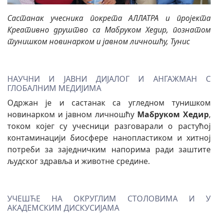
Састанак учесника покрета АЛЛАТРА и пројекта
Креативно друштво са Мабруком Хедир, познатом
тунишком новинарком и јавном личношћу, Тунис
НАУЧНИ И ЈАВНИ ДИЈАЛОГ И АНГАЖМАН С
ГЛОБАЛНИМ МЕДИЈИМА
Одржан је и састанак са угледном тунишком
новинарком и јавном личношћу
Мабруком Хедир
,
током којег су учесници разговарали о растућој
контаминацији биосфере нанопластиком и хитној
потреби за заједничким напорима ради заштите
људског здравља и животне средине.
УЧЕШЋЕ НА ОКРУГЛИМ СТОЛОВИМА И У
АКАДЕМСКИМ ДИСКУСИЈАМА