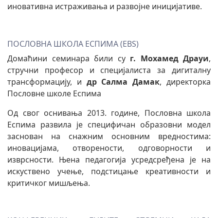
иновативна истраживања и развојне иницијативе.
ПОСЛОВНА ШКОЛА ЕСПИМА (EBS)
Домаћини семинара били су
г. Мохамед Драуи
,
стручни професор и специјалиста за дигиталну
трансформацију, и
др Салма Дамак
, директорка
Пословне школе Еспима
Од свог оснивања 2013. године, Пословна школа
Еспима развила је специфичан образовни модел
заснован на снажним основним вредностима:
иновацијама, отворености, одговорности и
изврсности. Њена педагогија усредсређена је на
искуствено учење, подстицање креативности и
критичког мишљења.