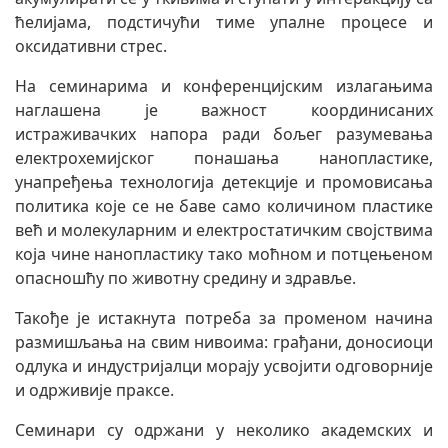
ћелијама, подстичући тиме упалне процесе и
оксидативни стрес.
На семинарима и конференцијским излагањима
наглашена је важност координисаних
истраживачких напора ради бољег разумевања
електрохемијског понашања нанопластике,
унапређења технологија детекције и промовисања
политика које се не баве само количином пластике
већ и молекуларним и електростатичким својствима
која чине нанопластику тако моћном и потцењеном
опасношћу по животну средину и здравље.
Такође је истакнута потреба за променом начина
размишљања на свим нивоима: грађани, доносиоци
одлука и индустријалци морају усвојити одговорније
и одрживије праксе.
Семинари су одржани у неколико академских и