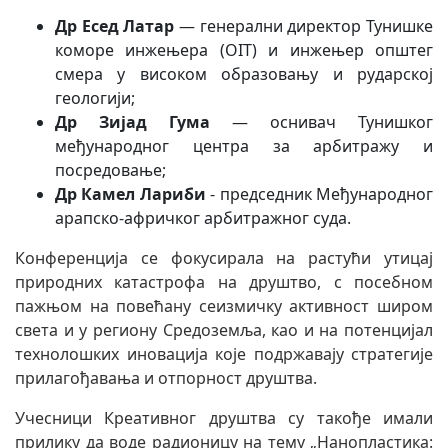
Др Есед Латар
— генерални директор Тунишке
коморе инжењера (OIT) и инжењер општег
смера у високом образовању и рударској
геологији;
Др Зијад Гума
— оснивач Тунишког
међународног центра за арбитражу и
посредовање;
Др Камел Лариби
- председник Међународног
арапско-афричког арбитражног суда.
Конференција се фокусирала на растући утицај
природних катастрофа на друштво, с посебном
пажњом на повећану сеизмичку активност широм
света и у региону Средоземља, као и на потенцијал
технолошких иновација које подржавају стратегије
прилагођавања и отпорност друштва.
Учесници Креативног друштва су такође имали
прилику да воде радионицу на тему „Нанопластика: