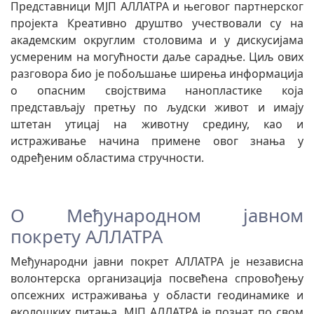
Представници МЈП АЛЛАТРА и његовог партнерског
пројекта Креативно друштво учествовали су на
академским округлим столовима и у дискусијама
усмереним на могућности даље сарадње. Циљ ових
разговора био је побољшање ширења информација
о опасним својствима нанопластике која
представљају претњу по људски живот и имају
штетан утицај на животну средину, као и
истраживање начина примене овог знања у
одређеним областима стручности.
О Међународном јавном
покрету АЛЛАТРА
Међународни јавни покрет АЛЛАТРА је независна
волонтерска организација посвећена спровођењу
опсежних истраживања у области геодинамике и
еколошких питања. МЈП АЛЛАТРА је познат по свом