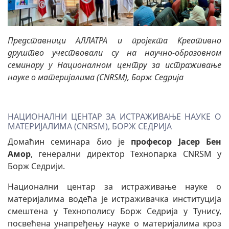
Представници АЛЛАТРА и пројекта Креативно
друштво учествовали су на научно-образовном
семинару у Националном центру за истраживање
науке о материјалима (CNRSM), Борж Седрија
НАЦИОНАЛНИ ЦЕНТАР ЗА ИСТРАЖИВАЊЕ НАУКЕ О
МАТЕРИЈАЛИМА (CNRSM), БОРЖ СЕДРИЈА
Домаћин семинара био је
професор Јасер Бен
Амор
, генерални директор Технопарка CNRSM у
Борж Седрији.
Национални центар за истраживање науке о
материјалима водећа је истраживачка институција
смештена у Технополису Борж Седрија у Тунису,
посвећена унапређењу науке о материјалима кроз