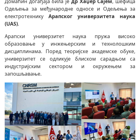
Домаћин догађаја била је
др Хаџер Сајем
, шефица
Одељења за међународне односе и Одељења за
електротехнику
Арапског универзитета наука
(UAS)
.
Арапски универзитет наука пружа високо
образовање у инжењерским и технолошким
дисциплинама. Поред теоријске академске обуке,
универзитет се одликује блиском сарадњом сa
индустријским сектором и окружењем за
запошљавање.