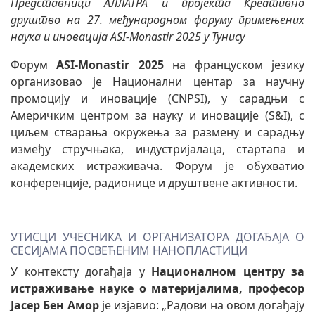
Представници АЛЛАТРА и пројекта Креативно
друштво на 27. међународном форуму примењених
наука и иновација ASI-Monastir 2025 у Тунису
Форум
ASI-Monastir 2025
на француском језику
организовао је Национални центар за научну
промоцију и иновације (CNPSI), у сарадњи с
Америчким центром за науку и иновације (S&I), с
циљем стварања окружења за размену и сарадњу
између стручњака, индустријалаца, стартапа и
академских истраживача. Форум је обухватио
конференције, радионице и друштвене активности.
УТИСЦИ УЧЕСНИКА И ОРГАНИЗАТОРА ДОГАЂАЈА О
СЕСИЈАМА ПОСВЕЋЕНИМ НАНОПЛАСТИЦИ
У контексту догађаја у
Националном центру за
истраживање науке о материјалима, професор
Јасер Бен Амор
је изјавио: „Радови на овом догађају