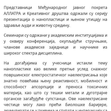
Представници Међународног јавног покрета
АЛЛАТРА и Креативног друштва одржали су серију
презентација о нанопластици и њеном утицају на
здравље људи и животну средину.
Семинари су одржани у академским институцијама и
у оквиру конференција, окупљајући стручњаке,
чланове академске заједнице и научнике из
широког спектра дисциплина.
На догађајима су учесници истакли тему
нанопластике као велике претње услед снажног
површинског електростатичког наелектрисања које
знатно повећава њену реактивност, мобилност и
способност апсорпције и преноса токсичних
материја, као што су тешки метали и дуготрајне
органске загађујуће супстанце. Ове наелектрисане
честице могу лако прећи биолошке баријере,
акумулирати се у ткивима и ступати у интеракцију сa