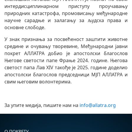
интердисциплинарном приступу проучавању
природних катастрофа, промовисању међународне
научне сарадње и залагању за људска права и
основне слободе.
У знак признања за посвећеност заштити животне
средине и очувању творевине, Међународни јавни
покрет АЛЛАТРА добио је апостолски благослов
Његове светости папе Фрање 2024. године. Његова
светост папа Лав XIV такође је 2025. године доделио
апостолски благослов председници МЈП АЛЛАТРА и
свим његовим волонтерима.
За упите медија, пишите нам на
info@allatra.org
О ПОКРЕТУ