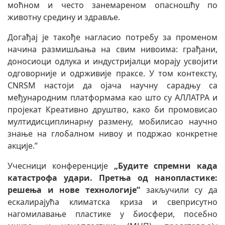
моћном и често занемареном опасношћу по
животну средину и здравље.
Догађај је такође нагласио потребу за променом
начина размишљања на свим нивоима: грађани,
доносиоци одлука и индустријалци морају усвојити
одговорније и одрживије праксе. У том контексту,
CNRSM настоји да ојача научну сарадњу са
међународним платформама као што су АЛЛАТРА и
пројекат Креативно друштво, како би промовисао
мултидисциплинарну размену, мобилисао научно
знање на глобалном нивоу и подржао конкретне
акције.”
Учесници конференције
„Будите спремни када
катастрофа удари. Претња од нанопластике:
решења и нове технологије”
закључили су да
ескалирајућа климатска криза и свеприсутно
нагомилавање пластике у биосфери, посебно