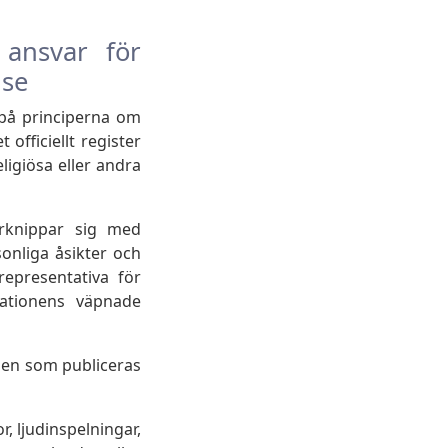
 ansvar för
lse
på principerna om
 officiellt register
eligiösa eller andra
förknippar sig med
onliga åsikter och
representativa för
rationens väpnade
nden som publiceras
r, ljudinspelningar,