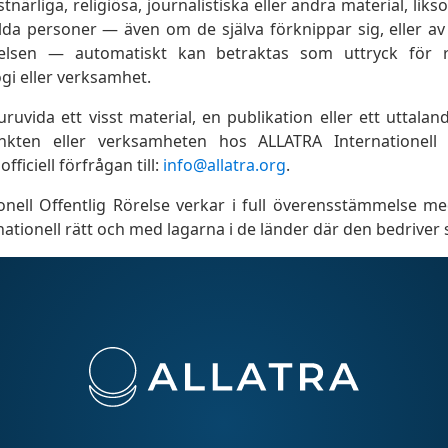
tnärliga, religiösa, journalistiska eller andra material, lik
kilda personer — även om de själva förknippar sig, eller a
lsen — automatiskt kan betraktas som uttryck för rör
gi eller verksamhet.
huruvida ett visst material, en publikation eller ett uttala
punkten eller verksamheten hos ALLATRA Internationell O
fficiell förfrågan till:
info@allatra.org
.
onell Offentlig Rörelse verkar i full överensstämmelse m
rnationell rätt och med lagarna i de länder där den bedriver