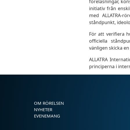
föreläsningar, kons
initiativ från ens
med ALLATRA-röre
ståndpunkt, ideolo
För att verifiera 
officiella stånd
vänligen skicka en o
ALLATRA Internati
principerna i inte
OM RÖRELSEN
NYHETER
EVENEMANG