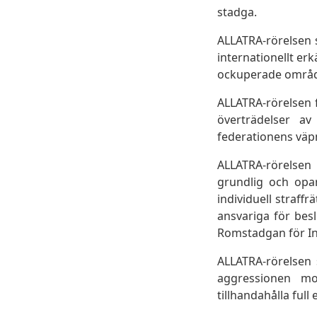
stadga.
ALLATRA-rörelsen s
internationellt er
ockuperade områd
ALLATRA-rörelsen f
överträdelser a
federationens väp
ALLATRA-rörelsen
grundlig och opar
individuell straff
ansvariga för besl
Romstadgan för In
ALLATRA-rörelsen s
aggressionen mot
tillhandahålla ful