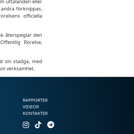
som uttalanden eller
v andra förknippas,
elsens officiella
nde återspeglar den
ffentlig Rörelse,
ed sin stadga, med
 sin verksamhet.
RAPPORTER
VIDEOR
KONTAKTER