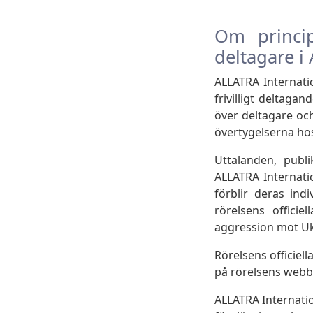
Om princip
deltagare i
ALLATRA Internat
frivilligt deltagan
över deltagare och 
övertygelserna ho
Uttalanden, publi
ALLATRA Internati
förblir deras ind
rörelsens offici
aggression mot Uk
Rörelsens officiel
på rörelsens webb
ALLATRA Internation