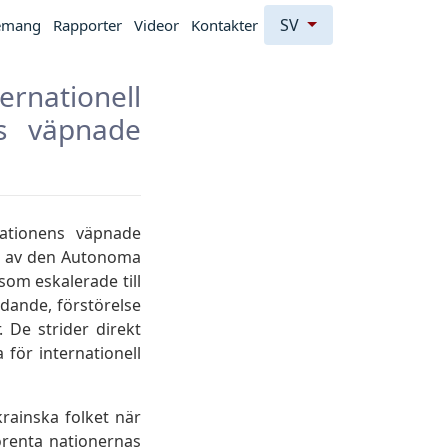
SV
emang
Rapporter
Videor
Kontakter
rnationell
ns väpnade
rationens väpnade
en av den Autonoma
om eskalerade till
idande, förstörelse
 De strider direkt
för internationell
krainska folket när
Förenta nationernas