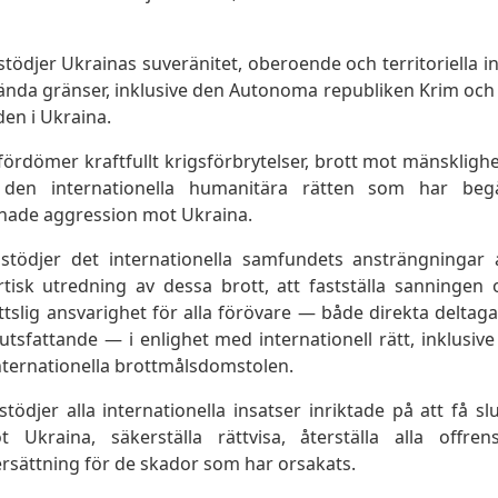
tödjer Ukrainas suveränitet, oberoende och territoriella i
kända gränser, inklusive den Autonoma republiken Krim och all
en i Ukraina.
ördömer kraftfullt krigsförbrytelser, brott mot mänskligh
v den internationella humanitära rätten som har beg
nade aggression mot Ukraina.
 stödjer det internationella samfundets ansträngningar
tisk utredning av dessa brott, att fastställa sanningen o
rättslig ansvarighet för alla förövare — både direkta delta
utsfattande — i enlighet med internationell rätt, inklusi
ternationella brottmålsdomstolen.
tödjer alla internationella insatser inriktade på att få 
 Ukraina, säkerställa rättvisa, återställa alla offren
l ersättning för de skador som har orsakats.