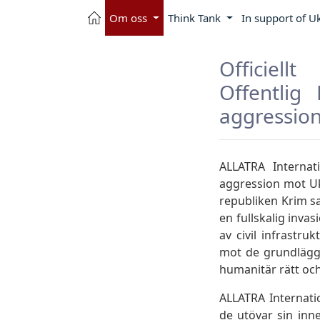
Om oss
Think Tank
In support of U
Officiell
Offentlig
aggressio
ALLATRA Internat
aggression mot Uk
republiken Krim s
en fullskalig inva
av civil infrastr
mot de grundlägga
humanitär rätt och
ALLATRA Internatio
de utövar sin inne