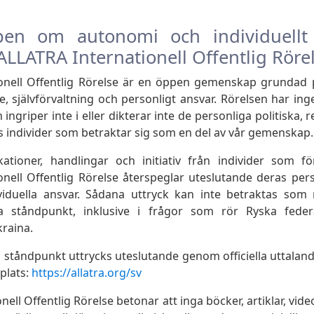
en om autonomi och individuellt
 ALLATRA Internationell Offentlig Röre
ionell Offentlig Rörelse är en öppen gemenskap grundad 
de, självförvaltning och personligt ansvar. Rörelsen har inget
ingriper inte i eller dikterar inte de personliga politiska, r
s individer som betraktar sig som en del av vår gemenskap.
kationer, handlingar och initiativ från individer som 
onell Offentlig Rörelse återspeglar uteslutande deras pers
ividuella ansvar. Sådana uttryck kan inte betraktas som 
ella ståndpunkt, inklusive i frågor som rör Ryska fede
raina.
la ståndpunkt uttrycks uteslutande genom officiella uttala
plats:
https://allatra.org/sv
ell Offentlig Rörelse betonar att inga böcker, artiklar, video