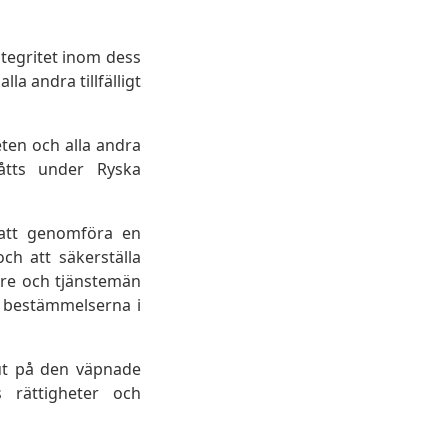
ntegritet inom dess
a andra tillfälligt
eten och alla andra
åtts under Ryska
 att genomföra en
ch att säkerställa
gare och tjänstemän
ve bestämmelserna i
slut på den väpnade
s rättigheter och