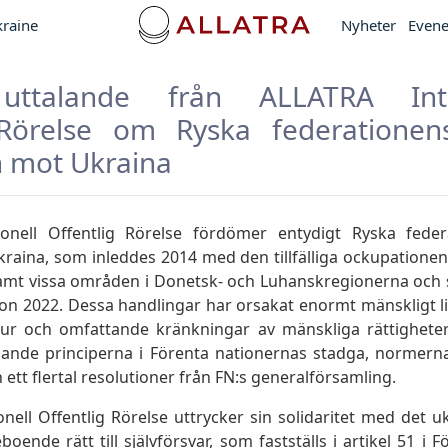
kraine
Nyheter
Even
t uttalande från ALLATRA Inte
 Rörelse om Ryska federatione
n mot Ukraina
ionell Offentlig Rörelse fördömer entydigt Ryska fede
raina, som inleddes 2014 med den tillfälliga ockupation
amt vissa områden i Donetsk- och Luhanskregionerna och s
sion 2022. Dessa handlingar har orsakat enormt mänskligt l
uktur och omfattande kränkningar av mänskliga rättigheter.
nde principerna i Förenta nationernas stadga, normerna 
 ett flertal resolutioner från FN:s generalförsamling.
nell Offentlig Rörelse uttrycker sin solidaritet med det u
boende rätt till självförsvar, som fastställs i artikel 51 i 