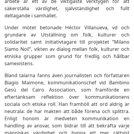
arbete är ett av de viktigaste verktygen för att
säkerställa värdighet, självständighet och fullt
deltagande i samhället.
Under mötet betonade Héctor Villanueva, vd och
grundare av Utställning om folk, kulturer och
solidaritet samt initiativtagare till projektet ”Milano
Siamo Noi!”, vikten av dialog mellan folk, kulturer och
etniska grupper som grund för fredlig och hållbar
samexistens.
Bland talarna fanns även journalisten och författaren
Biagio Maimone, kommunikationschef vid Bambino
Gesù del Cairo Association, som framförde en
eftertänksam reflektion över kommunikationens
sociala och etiska roll. Han framhöll att ord aldrig är
neutrala: de har makten att både förena och splittra.
Enligt honom är medveten kommunikation en
handling av ansvar, som bidrar till att bekräfta varje
människas värdighet och bygga ett mer rättvist