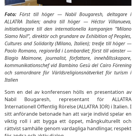
Foto:
Först till höger — Nabil Bougaresh, deltagare i
ALLATRA Italien; andra till höger — Héctor Villanueva,
initiativtagare till den internationella kampanjen ”Milano
Siamo Noi!”, direktör och grundare av Exhibition of Peoples,
Cultures and Solidarity (Milano, Italien); tredje till höger —
Paolo Romano, regionråd i Lombardiet; först till vänster —
Biagio Maimone, journalist, författare, innehållsskapare,
kommunikationschef vid Bambino Gesù del Cairo Förening
och samordnare för Världsreligionsnätverket för turism i
Italien
Som en del av konferensen hölls en presentation av
Nabil Bougaresh, representant för ALLATRA
Internationell Offentlig Rörelse (ALLATRA IOR) i Italien. I
sitt anförande betonade han att varje individ spelar en
viktig roll i att bygga ett öppet, mångkulturellt och
rättvist samhälle genom vardagliga handlingar, respekt
för andra och aktiv dialog.