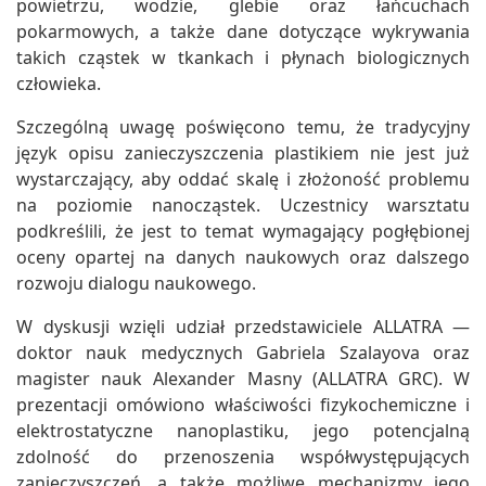
powietrzu, wodzie, glebie oraz łańcuchach
pokarmowych, a także dane dotyczące wykrywania
takich cząstek w tkankach i płynach biologicznych
człowieka.
Szczególną uwagę poświęcono temu, że tradycyjny
język opisu zanieczyszczenia plastikiem nie jest już
wystarczający, aby oddać skalę i złożoność problemu
na poziomie nanocząstek. Uczestnicy warsztatu
podkreślili, że jest to temat wymagający pogłębionej
oceny opartej na danych naukowych oraz dalszego
rozwoju dialogu naukowego.
W dyskusji wzięli udział przedstawiciele ALLATRA —
doktor nauk medycznych Gabriela Szalayova oraz
magister nauk Alexander Masny (ALLATRA GRC). W
prezentacji omówiono właściwości fizykochemiczne i
elektrostatyczne nanoplastiku, jego potencjalną
zdolność do przenoszenia współwystępujących
zanieczyszczeń, a także możliwe mechanizmy jego