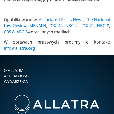
Opublikowano w:
Associated Press News
,
The National
Law Review
,
MENAFN
,
FOX 44
,
NBC 4
,
FOX 21
,
NBC 8
,
CBS 8
,
ABC 34
oraz innych mediach.
W sprawach prasowych prosimy o kontakt:
info@allatra.org
O ALLATRA
AKTUALNOŚCI
WYDARZENIA