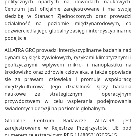
politycznych opartych na dowodach naukowych.
Centrum jest oficjalnie zarejestrowane i ma swoją
siedzibę w Stanach Zjednoczonych oraz prowadzi
działalność na poziomie międzynarodowym, co
odzwierciedla jego globalny zasięg i interdyscyplinarne
podejście.
ALLATRA GRC prowadzi interdyscyplinarne badania nad
dynamiką klęsk żywiołowych, ryzykami klimatycznymi i
geofizycznymi, wpływem mikro- i nanoplastiku na
środowisko oraz zdrowie człowieka, a także opowiada
się za prawami człowieka i promuje współpracę
międzykulturową. Jego działalność łączy badania
naukowe ze strategicznym i operacyjnym
przywództwem w celu wspierania podejmowania
świadomych decyzji na poziomie globalnym.
Globalne Centrum Badawcze ALLATRA jest
zarejestrowane w Rejestrze Przejrzystości UE pod
numerem rejestracyjnym REG 1148853102055-15.