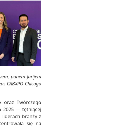
evem, panem Jurijem
zas CABXPO Chicago
A oraz Twórczego
o 2025 — tętniącej
 liderach branży z
centrowała się na