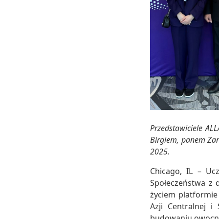
Przedstawiciele AL
Birgiem, panem Za
2025.
Chicago, IL – U
Społeczeństwa z d
życiem platformie
Azji Centralnej 
budowaniu owocnyc