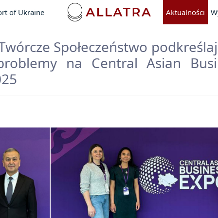
rt of Ukraine
Aktualności
W
Twórcze Społeczeństwo podkreśla
problemy na Central Asian Bus
025