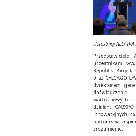
Uczestnicy ALLATRA
Przedstawiciele
uczestnikami wy
Republiki Kirgis
oraz CHICAGO LAW
dyrektorem gener
doświadczenie – 
wartościowych roz
działań. CABXPO
innowacyjnych ro
partnerstw, wspie
zrozumienie.