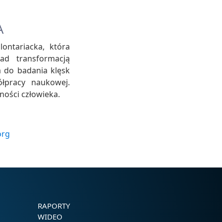
A
ontariacka, która
ad transformacją
a do badania klęsk
łpracy naukowej.
ości człowieka.
org
RAPORTY
WIDEO