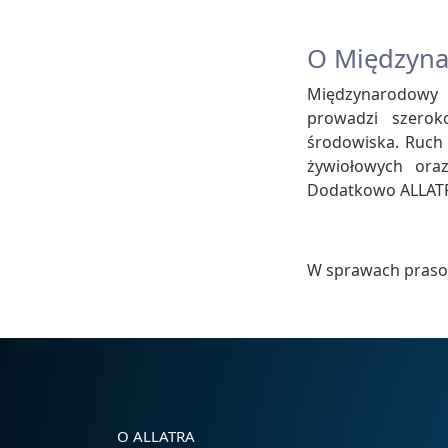
O Międzyn
Międzynarodowy R
prowadzi szerok
środowiska. Ruch 
żywiołowych ora
Dodatkowo ALLATRA
W sprawach praso
O ALLATRA