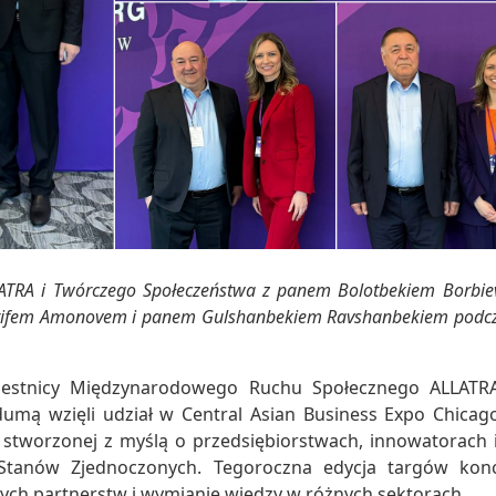
LATRA i Twórczego Społeczeństwa z panem Bolotbekiem Borbi
rifem Amonovem i panem Gulshanbekiem Ravshanbekiem podc
czestnicy Międzynarodowego Ruchu Społecznego ALLATR
umą wzięli udział w Central Asian Business Expo Chicag
 stworzonej z myślą o przedsiębiorstwach, innowatorach i
i Stanów Zjednoczonych. Tegoroczna edycja targów kon
h partnerstw i wymianie wiedzy w różnych sektorach.