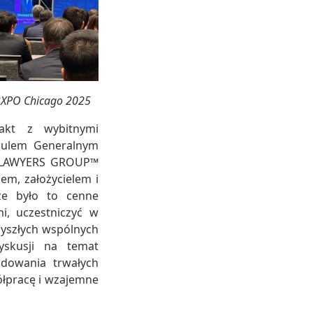
ABXPO Chicago 2025
takt z wybitnymi
sulem Generalnym
RG LAWYERS GROUP™
m, założycielem i
 że było to cenne
i, uczestniczyć w
zyszłych wspólnych
yskusji na temat
udowania trwałych
ółpracę i wzajemne