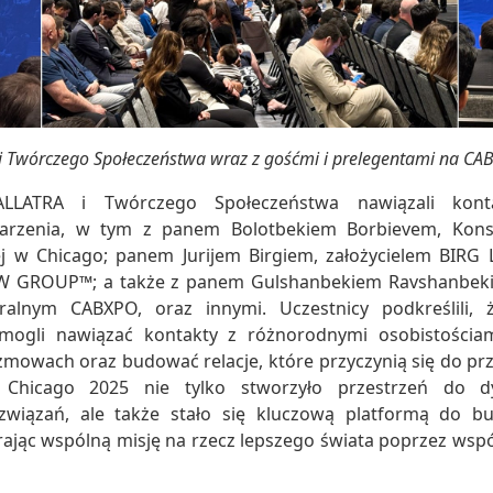
 i Twórczego Społeczeństwa wraz z gośćmi i prelegentami na C
 ALLATRA i Twórczego Społeczeństwa nawiązali kon
darzenia, w tym z panem Bolotbekiem Borbievem, Kon
kiej w Chicago; panem Jurijem Birgiem, założycielem BI
 GROUP™; a także z panem Gulshanbekiem Ravshanbekie
alnym CABXPO, oraz innymi. Uczestnicy podkreślili,
mogli nawiązać kontakty z różnorodnymi osobistościam
mowach oraz budować relacje, które przyczynią się do pr
 Chicago 2025 nie tylko stworzyło przestrzeń do d
związań, ale także stało się kluczową platformą do b
rając wspólną misję na rzecz lepszego świata poprzez wsp