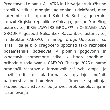
Predstavniki gibanja ALLATRA in Ustvarjalne družbe so
stopili v stik z mnogimi uglednimi udeleženci, med
katerimi so bili gospod Bolotbek Borbiev, generalni
konzul Kirgiške republike v Chicagu, gospod Yuri Birg,
ustanovitelj BIRG LAWYERS GROUP™ in CHICAGO LAW
GROUP™, gospod Gulšanbek Ravšanbek, ustanovitelj
in direktor CABXPO, in mnogi drugi. Udeleženci so
izrazili, da je bilo dragoceno spoznati tako raznolike
posameznike, sodelovati v plodnih pogovorih in
vzpostaviti pomembne stike, ki bodo spodbudili
prihodnje sodelovanje. CABXPO Chicago 2025 ni samo
omogočil razprave o inovativnih rešitvah, ampak je
služil tudi kot platforma za gradnjo močnih
partnerstev med udeleženci, s čimer je spodbujal
skupno poslanstvo za boljši svet prek sodelovanja in
razumevanja.