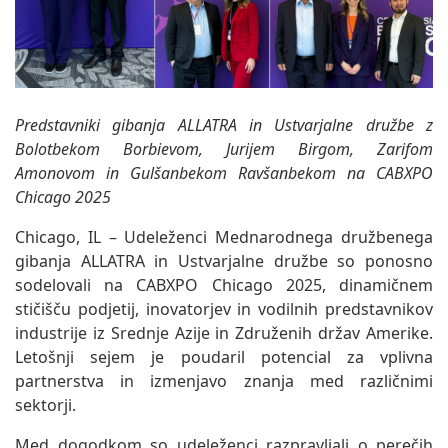
Predstavniki gibanja ALLATRA in Ustvarjalne družbe z
Bolotbekom Borbievom, Jurijem Birgom, Zarifom
Amonovom in Gulšanbekom Ravšanbekom na CABXPO
Chicago 2025
Chicago, IL – Udeleženci Mednarodnega družbenega
gibanja ALLATRA in Ustvarjalne družbe so ponosno
sodelovali na CABXPO Chicago 2025, dinamičnem
stičišču podjetij, inovatorjev in vodilnih predstavnikov
industrije iz Srednje Azije in Združenih držav Amerike.
Letošnji sejem je poudaril potencial za vplivna
partnerstva in izmenjavo znanja med različnimi
sektorji.
Med dogodkom so udeleženci razpravljali o perečih