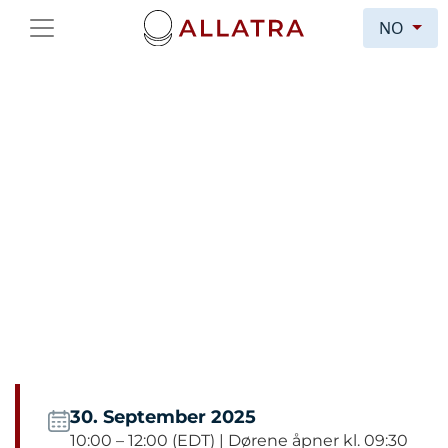
NO
KOGNITIV KRIGFØRING:
INNFLYTELSE,
INFOTERRORISME OG
MANIPULASJON
Kongress-briefing:
Kognitiv krigføring:
Innflytelse, infoterrorisme og manipulering i
tidsalderen for hybride trusler
30. September 2025
10:00 – 12:00 (EDT) | Dørene åpner kl. 09:30