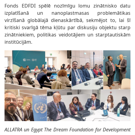
Fonds EDFDI spēlē nozīmīgu lomu zinātnisko datu
izplatīšanā un nanoplastmasas problemātikas
virzīšanā globālajā dienaskārtībā, sekmējot to, lai šī
kritiski svarīgā tēma kļūtu par diskusiju objektu starp
zinātniekiem, politikas veidotājiem un starptautiskām
institūcijām.
ALLATRA un Egypt The Dream Foundation for Development