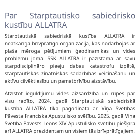
Par Starptautisko sabiedrisko
kustību ALLATRA
Starptautiskā sabiedriskā kustība ALLATRA ir
neatkarīga brīvprātīgo organizācija, kas nodarbojas ar
plaša mēroga pētījumiem ģeodinamikas un vides
problēmu jomā. SSK ALLATRA ir pazīstama ar savu
starpdisciplināro pieeju dabas katastrofu izpētē,
starptautiskās zinātniskās sadarbības veicināšanu un
aktīvu cilvēktiesību un pamatbrīvību aizstāvību.
Atzīstot ieguldījumu vides aizsardzībā un rūpēs par
visu radīto, 2024. gadā Starptautiskā sabiedriskā
kustība ALLATRA tika pagodināta ar Viņa Svētības
Pāvesta Franciska Apustulisko svētību. 2025. gadā Viņa
Svētība Pāvests Leons XIV Apustulisko svētību piešķīra
arī ALLATRA prezidentam un visiem tās brīvprātīgajiem.