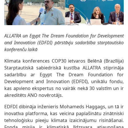
ALLATRA un Egypt The Dream Foundation for Development
and Innovation (EDFDI) pārstāvju sadarbība starptautisko
konferenču laikā
Klimata konferences COP30 ietvaros Belēnā (Brazīlija)
Starptautiskā sabiedriskā kustība ALLATRA stiprināja
sadarbību ar Egypt The Dream Foundation for
Development and Innovation (EDFDI), unikālu fondu,
kas apvieno ekspertus no vairāk nekā 30 valstīm un ir
akreditēts ANO novērotājs.
EDFDI dibināja inženieris Mohameds Haggags, un tā ir
inovatīva platforma, kas veicina paplašinātu zinātniski
tehnoloģisku pieeju klimata izaicinājumu risināšanai.
Fonda misija ir klimatiskā līdzsvara atjaunošana