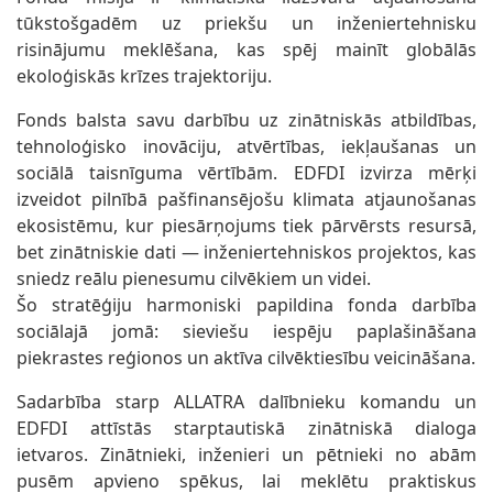
tūkstošgadēm uz priekšu un inženiertehnisku
risinājumu meklēšana, kas spēj mainīt globālās
ekoloģiskās krīzes trajektoriju.
Fonds balsta savu darbību uz zinātniskās atbildības,
tehnoloģisko inovāciju, atvērtības, iekļaušanas un
sociālā taisnīguma vērtībām. EDFDI izvirza mērķi
izveidot pilnībā pašfinansējošu klimata atjaunošanas
ekosistēmu, kur piesārņojums tiek pārvērsts resursā,
bet zinātniskie dati — inženiertehniskos projektos, kas
sniedz reālu pienesumu cilvēkiem un videi.
Šo stratēģiju harmoniski papildina fonda darbība
sociālajā jomā: sieviešu iespēju paplašināšana
piekrastes reģionos un aktīva cilvēktiesību veicināšana.
Sadarbība starp ALLATRA dalībnieku komandu un
EDFDI attīstās starptautiskā zinātniskā dialoga
ietvaros. Zinātnieki, inženieri un pētnieki no abām
pusēm apvieno spēkus, lai meklētu praktiskus