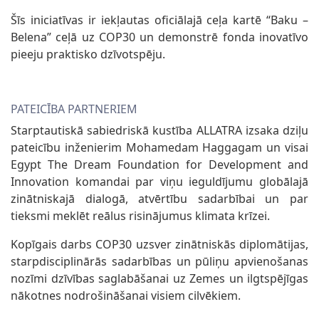
Šīs iniciatīvas ir iekļautas oficiālajā ceļa kartē “Baku –
Belena” ceļā uz COP30 un demonstrē fonda inovatīvo
pieeju praktisko dzīvotspēju.
PATEICĪBA PARTNERIEM
Starptautiskā sabiedriskā kustība ALLATRA izsaka dziļu
pateicību inženierim Mohamedam Haggagam un visai
Egypt The Dream Foundation for Development and
Innovation komandai par viņu ieguldījumu globālajā
zinātniskajā dialogā, atvērtību sadarbībai un par
tieksmi meklēt reālus risinājumus klimata krīzei.
Kopīgais darbs COP30 uzsver zinātniskās diplomātijas,
starpdisciplinārās sadarbības un pūliņu apvienošanas
nozīmi dzīvības saglabāšanai uz Zemes un ilgtspējīgas
nākotnes nodrošināšanai visiem cilvēkiem.