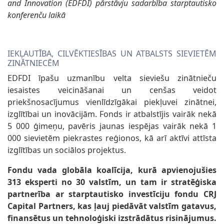
and Innovation (EDFDI) pārstāvju sadarbība starptautisko
konferenču laikā
IEKĻAUTĪBA, CILVĒKTIESĪBAS UN ATBALSTS SIEVIETĒM
ZINĀTNIECĒM
EDFDI īpašu uzmanību velta sieviešu zinātnieču
iesaistes veicināšanai un cenšas veidot
priekšnosacījumus vienlīdzīgākai piekļuvei zinātnei,
izglītībai un inovācijām. Fonds ir atbalstījis vairāk nekā
5 000 ģimeņu, pavēris jaunas iespējas vairāk nekā 1
000 sievietēm piekrastes reģionos, kā arī aktīvi attīsta
izglītības un sociālos projektus.
Fondu vada globāla koalīcija, kurā apvienojušies
313 eksperti no 30 valstīm, un tam ir stratēģiska
partnerība ar starptautisko investīciju fondu CRJ
Capital Partners, kas ļauj piedāvāt valstīm gatavus,
finansētus un tehnoloģiski izstrādātus risinājumus.