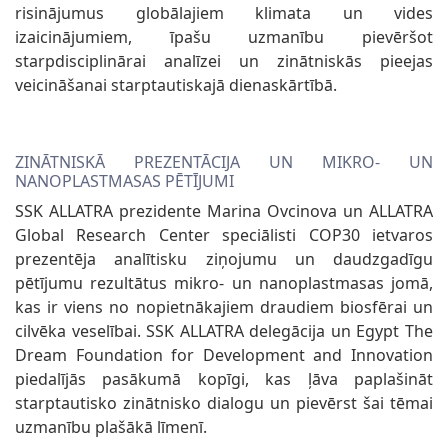
risinājumus globālajiem klimata un vides
izaicinājumiem, īpašu uzmanību pievēršot
starpdisciplinārai analīzei un zinātniskās pieejas
veicināšanai starptautiskajā dienaskārtībā.
ZINĀTNISKĀ PREZENTĀCIJA UN MIKRO- UN
NANOPLASTMASAS PĒTĪJUMI
SSK ALLATRA prezidente Marina Ovcinova un ALLATRA
Global Research Center speciālisti COP30 ietvaros
prezentēja analītisku ziņojumu un daudzgadīgu
pētījumu rezultātus mikro- un nanoplastmasas jomā,
kas ir viens no nopietnākajiem draudiem biosfērai un
cilvēka veselībai. SSK ALLATRA delegācija un Egypt The
Dream Foundation for Development and Innovation
piedalījās pasākumā kopīgi, kas ļāva paplašināt
starptautisko zinātnisko dialogu un pievērst šai tēmai
uzmanību plašākā līmenī.