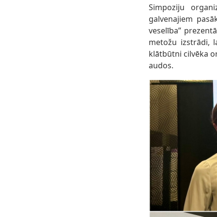
Simpoziju organi
galvenajiem pasā
veselība” prezent
metožu izstrādi, 
klātbūtni cilvēka
audos.