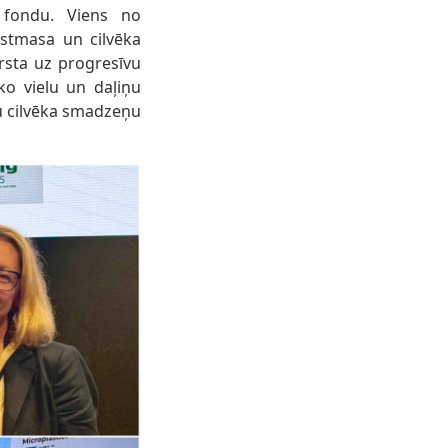
o fondu. Viens no
stmasa un cilvēka
rsta uz progresīvu
ko vielu un daļiņu
u cilvēka smadzeņu