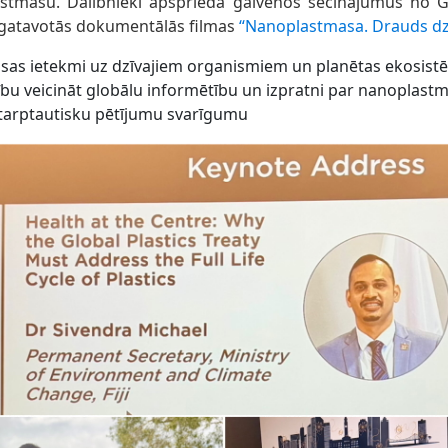
stmasu. Dalībnieki apsprieda galvenos secinājumus no Gl
gatavotās dokumentālās filmas
“Nanoplastmasa. Drauds dzī
as ietekmi uz dzīvajiem organismiem un planētas ekosis
bu veicināt globālu informētību un izpratni par nanoplas
tarptautisku pētījumu svarīgumu