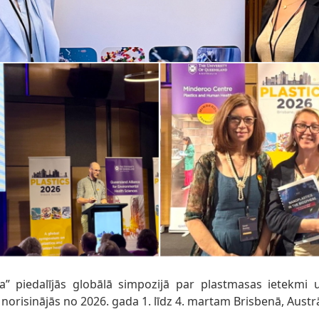
ja” piedalījās globālā simpozijā par plastmasas ietekmi u
 norisinājās no 2026. gada 1. līdz 4. martam Brisbenā, Austrā