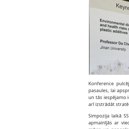
Konference pulcē
pasaules, lai apsp
un tās iespējamo i
arī izstrādāt stra
Simpozija laikā SS
apmainījās ar vie