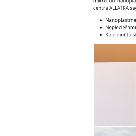
mikro un nanopla
centra ALLATRA sa
Nanoplastmas
Nepieciešamī
Koordinētu s