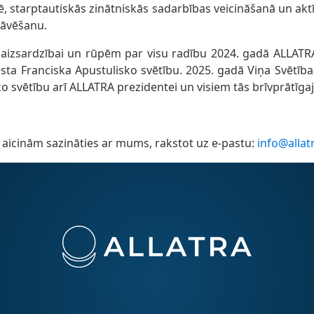
tē, starptautiskās zinātniskās sadarbības veicināšanā un aktī
tāvēšanu.
s aizsardzībai un rūpēm par visu radību 2024. gadā ALLATRA
sta Franciska Apustulisko svētību. 2025. gadā Viņa Svētīb
ko svētību arī ALLATRA prezidentei un visiem tās brīvprātīga
aicinām sazināties ar mums, rakstot uz e-pastu:
info@allat