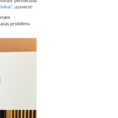
obālā pētniecības
vībai”
, uzsverot:
tēmām
tmasas problēmu