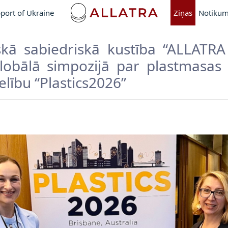
port of Ukraine
Ziņas
Notikum
skā sabiedriskā kustība “ALLATRA 
lobālā simpozijā par plastmasas
elību “Plastics2026”