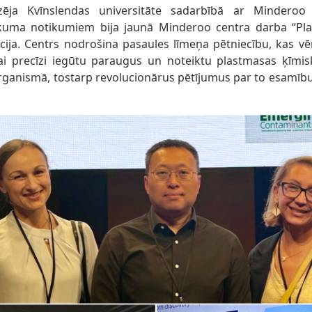
zēja Kvīnslendas universitāte sadarbībā ar Mindero
kuma notikumiem bija jaunā Minderoo centra darba “Pla
ācija. Centrs nodrošina pasaules līmeņa pētniecību, kas vē
lai precīzi iegūtu paraugus un noteiktu plastmasas ķīmis
 organismā, tostarp revolucionārus pētījumus par to esamīb