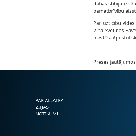
dabas stihiju izpē
pamatbrīvību aizs
Par uzticību vide
Viņa Svētības Pāve
piešķīra Apustulis
Preses jautājumos 
PAR ALLATRA
ZIŅAS
NOTIKUMI