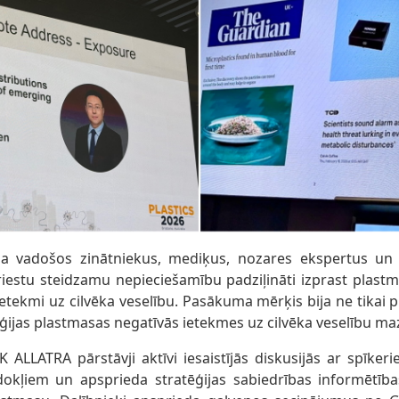
ja vadošos zinātniekus, mediķus, nozares ekspertus un p
riestu steidzamu nepieciešamību padziļināti izprast plastm
etekmi uz cilvēka veselību. Pasākuma mērķis bija ne tikai pi
tēģijas plastmasas negatīvās ietekmes uz cilvēka veselību ma
K ALLATRA pārstāvji aktīvi iesaistījās diskusijās ar spīke
dokļiem un apsprieda stratēģijas sabiedrības informētība