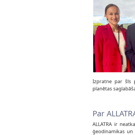
Izpratne par šīs
planētas saglabāš
Par ALLATR
ALLATRA ir neatka
ģeodinamikas un v