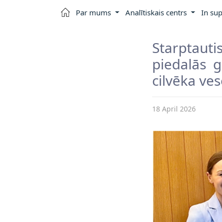
Par mums
Analītiskais centrs
In sup
Starptauti
piedalās g
cilvēka ves
18 April 2026