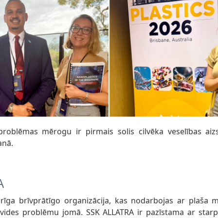
 problēmas mērogu ir pirmais solis cilvēka veselības ai
anā.
A
rīga brīvprātīgo organizācija, kas nodarbojas ar plaša
ides problēmu jomā. SSK ALLATRA ir pazīstama ar starpd