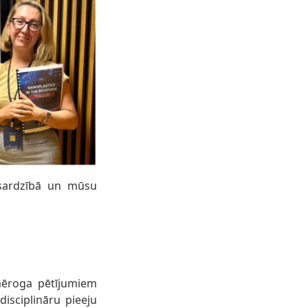
zsardzībā un mūsu
 mēroga pētījumiem
isciplināru pieeju