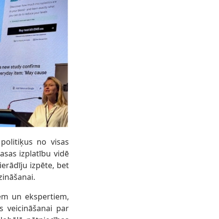
olitiķus no visas
asas izplatību vidē
erādīju izpēte, bet
zināšanai.
riem un ekspertiem,
s veicināšanai par