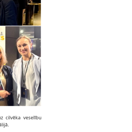
z cilvēka veselību
lijā.