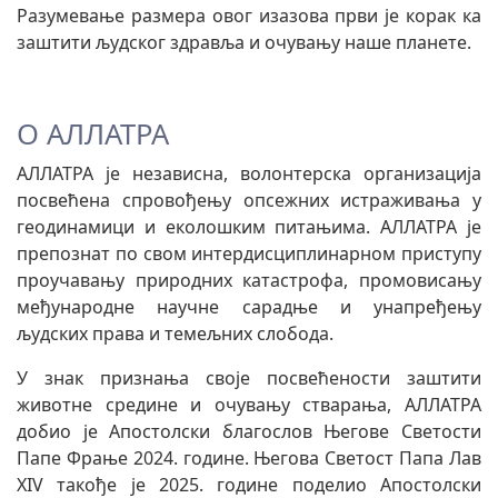
Разумевање размера овог изазова први је корак ка
заштити људског здравља и очувању наше планете.
О АЛЛАТРА
АЛЛАТРА је независна, волонтерска организација
посвећена спровођењу опсежних истраживања у
геодинамици и еколошким питањима. АЛЛАТРА је
препознат по свом интердисциплинарном приступу
проучавању природних катастрофа, промовисању
међународне научне сарадње и унапређењу
људских права и темељних слобода.
У знак признања своје посвећености заштити
животне средине и очувању стварања, АЛЛАТРА
добио је Апостолски благослов Његове Светости
Папе Фрање 2024. године. Његова Светост Папа Лав
XIV такође је 2025. године поделио Апостолски