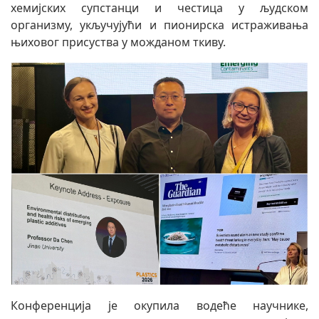
хемијских супстанци и честица у људском
организму, укључујући и пионирска истраживања
њиховог присуства у можданом ткиву.
Конференција је окупила водеће научнике,