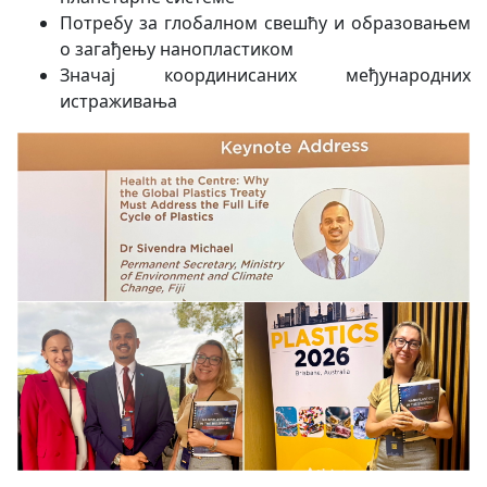
Потребу за глобалном свешћу и образовањем
о загађењу нанопластиком
Значај координисаних међународних
истраживања