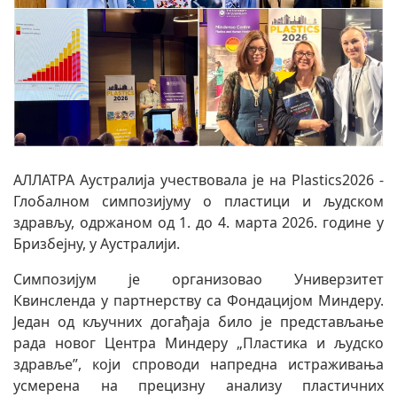
АЛЛАТРА Аустралија учествовала је на Plastics2026 -
Глобалном симпозијуму о пластици и људском
здрављу, одржаном од 1. до 4. марта 2026. године у
Бризбејну, у Аустралији.
Симпозијум је организовао Универзитет
Квинсленда у партнерству са Фондацијом Миндеру.
Један од кључних догађаја било је представљање
рада новог Центра Миндеру „Пластика и људско
здравље”, који спроводи напредна истраживања
усмерена на прецизну анализу пластичних