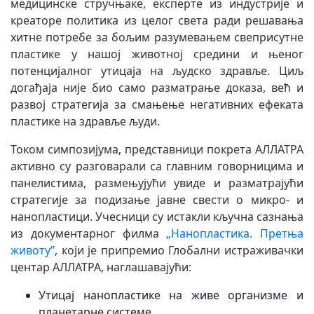
медицинске стручњаке, експерте из индустрије и
креаторе политика из целог света ради решавања
хитне потребе за бољим разумевањем свеприсутне
пластике у нашој животној средини и њеног
потенцијалног утицаја на људско здравље. Циљ
догађаја није био само разматрање доказа, већ и
развој стратегија за смањење негативних ефеката
пластике на здравље људи.
Током симпозијума, представници покрета АЛЛАТРА
активно су разговарали са главним говорницима и
панелистима, размењујући увиде и разматрајући
стратегије за подизање јавне свести о микро- и
нанопластици. Учесници су истакли кључна сазнања
из документарног филма
„Нанопластика. Претња
животу”
, који је припремио Глобални истраживачки
центар АЛЛАТРА, наглашавајући:
Утицај нанопластике на живе организме и
планетарне системе