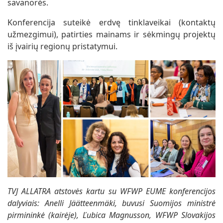
savanorės.
Konferencija suteikė erdvę tinklaveikai (kontaktų
užmezgimui), patirties mainams ir sėkmingų projektų
iš įvairių regionų pristatymui.
TVJ ALLATRA atstovės kartu su WFWP EUME konferencijos
dalyviais: Anelli Jäätteenmäki, buvusi Suomijos ministrė
pirmininkė (kairėje), Ľubica Magnusson, WFWP Slovakijos