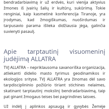
bendradarbiavimą ir už erdvės, kuri vienija aktyvius
žmones iš įvairių šalių ir kultūrų, sukūrimą. Tokie
renginiai, kaip kasmetinė konferencija Tiranoje, yra
įrodymas, kad žmogiškumas, nuoširdumas ir
tarpusavio parama išlieka didžiausia jėga, galinčia
suvienyti pasaulį.
Apie tarptautinį visuomeninį
judėjimą ALLATRA
TVJ ALLATRA – nepriklausoma savanoriška organizacija,
atliekanti didelio masto tyrimus geodinamikos ir
ekologijos srityse. TVJ ALLATRA yra žinomas dėl savo
tarpdisciplininio požiūrio tiriant stichines nelaimes,
skatinant tarptautinį mokslinį bendradarbiavimą, taip
pat ginant žmogaus teises bei pagrindines laisves.
Už indėlį į aplinkos apsaugą ir gyvybės Žemėje