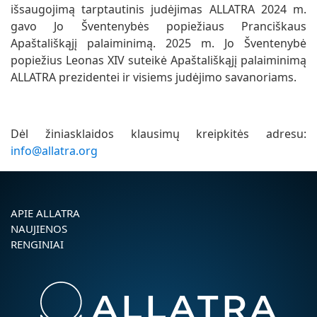
išsaugojimą tarptautinis judėjimas ALLATRA 2024 m.
gavo Jo Šventenybės popiežiaus Pranciškaus
Apaštališkąjį palaiminimą. 2025 m. Jo Šventenybė
popiežius Leonas XIV suteikė Apaštališkąjį palaiminimą
ALLATRA prezidentei ir visiems judėjimo savanoriams.
Dėl žiniasklaidos klausimų kreipkitės adresu:
info@allatra.org
APIE ALLATRA
NAUJIENOS
RENGINIAI