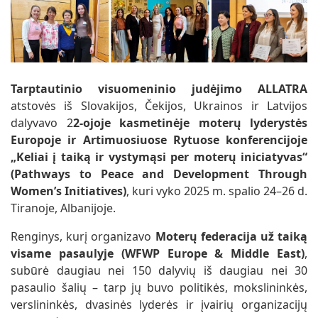
Tarptautinio visuomeninio judėjimo ALLATRA
atstovės iš Slovakijos, Čekijos, Ukrainos ir Latvijos
dalyvavo 2
2-ojoje kasmetinėje moterų lyderystės
Europoje ir Artimuosiuose Rytuose konferencijoje
„Keliai į taiką ir vystymąsi per moterų iniciatyvas“
(Pathways to Peace and Development Through
Women’s Initiatives)
, kuri vyko 2025 m. spalio 24–26 d.
Tiranoje, Albanijoje.
Renginys, kurį organizavo
Moterų federacija už taiką
visame pasaulyje (WFWP Europe & Middle East)
,
subūrė daugiau nei 150 dalyvių iš daugiau nei 30
pasaulio šalių – tarp jų buvo politikės, mokslininkės,
verslininkės, dvasinės lyderės ir įvairių organizacijų