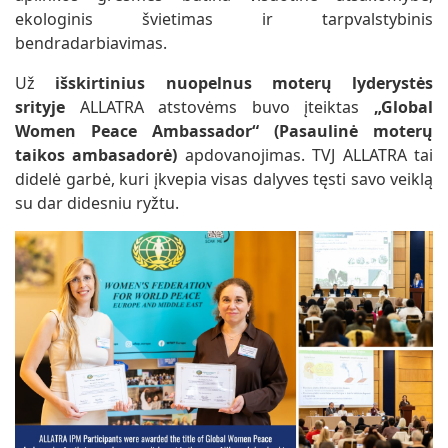
ekologinis švietimas ir tarpvalstybinis
bendradarbiavimas.
Už
išskirtinius nuopelnus moterų lyderystės
srityje
ALLATRA atstovėms buvo įteiktas
„Global
Women Peace Ambassador“ (Pasaulinė moterų
taikos ambasadorė)
apdovanojimas. TVJ ALLATRA tai
didelė garbė, kuri įkvepia visas dalyves tęsti savo veiklą
su dar didesniu ryžtu.