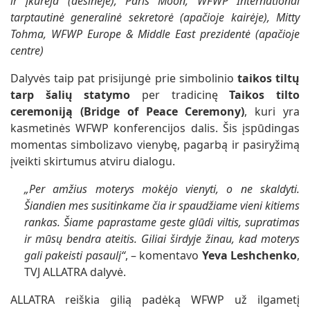
ir įkūrėja (dešinėje), Paris Moon, WFWP International
tarptautinė generalinė sekretorė (apačioje kairėje), Mitty
Tohma, WFWP Europe & Middle East prezidentė (apačioje
centre)
Dalyvės taip pat prisijungė prie simbolinio
taikos tiltų
tarp šalių statymo
per tradicinę
Taikos tilto
ceremoniją (Bridge of Peace Ceremony)
, kuri yra
kasmetinės WFWP konferencijos dalis. Šis įspūdingas
momentas simbolizavo vienybę, pagarbą ir pasiryžimą
įveikti skirtumus atviru dialogu.
„Per amžius moterys mokėjo vienyti, o ne skaldyti.
Šiandien mes susitinkame čia ir spaudžiame vieni kitiems
rankas. Šiame paprastame geste glūdi viltis, supratimas
ir mūsų bendra ateitis. Giliai širdyje žinau, kad moterys
gali pakeisti pasaulį“
, – komentavo
Yeva Leshchenko
,
TVJ ALLATRA dalyvė.
ALLATRA reiškia gilią padėką WFWP už ilgametį