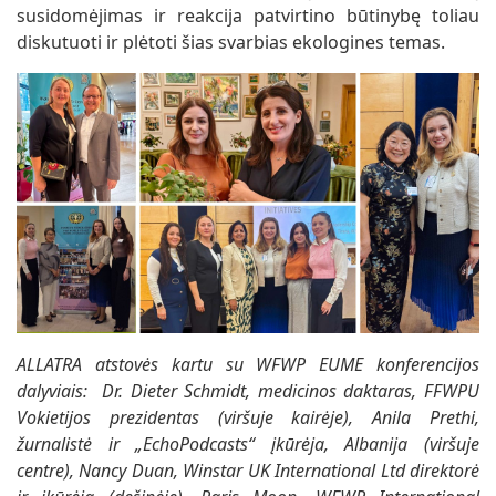
susidomėjimas ir reakcija patvirtino būtinybę toliau
diskutuoti ir plėtoti šias svarbias ekologines temas.
ALLATRA atstovės kartu su WFWP EUME konferencijos
dalyviais: Dr. Dieter Schmidt, medicinos daktaras, FFWPU
Vokietijos prezidentas (viršuje kairėje), Anila Prethi,
žurnalistė ir „EchoPodcasts“ įkūrėja, Albanija (viršuje
centre), Nancy Duan, Winstar UK International Ltd direktorė