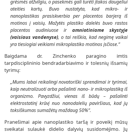
grėsmės atžvilgiu, o pasekmės gali turėti įtakos daugeliui
ateities kartų. Buvo nustatyta, kad mikro- ir
nanoplastikas prasiskverbia per placentos barjerą iš
motinos į vaisių. Mažytės plastiko dalelės buvo rastos
placentos audiniuose ir
amniotiniame skystyje
(vaisiaus vandenyse)
, o tai reiškia, kad negimę vaikai
yra tiesiogiai veikiami mikroplastiko motinos įsčiose.
“
Baigdama dr. Zinchenko paragino imtis
tarpdisciplininio bendradarbiavimo ir tolesnių išsamių
tyrimų:
„Mums labai reikalingi novatoriški sprendimai ir tyrimai,
kaip neutralizuoti arba pašalinti nano- ir mikroplastiką iš
organizmo. Pavyzdžiui, vienas iš būdų – pašalinti
elektrostatinį krūvį nuo nanodalelių paviršiaus, kad jų
toksiškumas sumažėtų maždaug 50%“.
Pranešimai apie nanoplastiko taršą ir poveikį mūsų
sveikatai sulaukė didelio dalyvių susidomėjimo. Jų