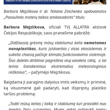
Barbora Mejzlikova ir dr. Tetiana Zinchenko apdovanotos
„Pasaulinės moterų taikos ambasadorės“ titulu
Barbora Mejzlikova,
oficiali TVJ ALLATRA atstovė
Čekijos Respublikoje, savo pranešime pabrėžė:
„Didžiausią grėsmę mūsų stabilumui kelia
nematomas
nanoplastikas
, kuris įsiskverbia į visas ekosistemas ir
sukelia chaosą pačioje klimato funkcionavimo sistemoje.
Šios dalelės dirbtinai pagreitina visą vandens ciklą, o tai
lemia šiandieninius ekstremalius meteorologinius
reiškinius“
, – pažymėjo Mejzlikova.
Baigdama ji paragino dalyvius imtis veiksmų ir priminė,
ką visuomenė gali padaryti, kad išspręstų plastiko
taršos problemą:
„Todėl mūsų kelias į taiką ir stabilumą turi prasidėti nuo
bendro žinių sujungimo. Mums reikia pritraukti įvairių