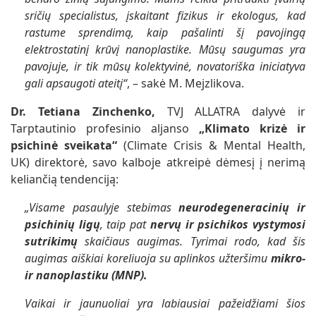
sričių specialistus, įskaitant fizikus ir ekologus, kad
rastume sprendimą, kaip pašalinti šį pavojingą
elektrostatinį krūvį nanoplastike. Mūsų saugumas yra
pavojuje, ir tik mūsų kolektyvinė, novatoriška iniciatyva
gali apsaugoti ateitį“
, – sakė M. Mejzlikova.
Dr. Tetiana Zinchenko,
TVJ ALLATRA dalyvė ir
Tarptautinio profesinio aljanso
„Klimato krizė ir
psichinė sveikata“
(Climate Crisis & Mental Health,
UK) direktorė, savo kalboje atkreipė dėmesį į nerimą
keliančią tendenciją:
„Visame pasaulyje stebimas
neurodegeneracinių ir
psichinių ligų
, taip pat
nervų ir psichikos vystymosi
sutrikimų
skaičiaus augimas. Tyrimai rodo, kad šis
augimas aiškiai koreliuoja su aplinkos užteršimu
mikro-
ir nanoplastiku (MNP).
Vaikai ir jaunuoliai yra labiausiai pažeidžiami šios