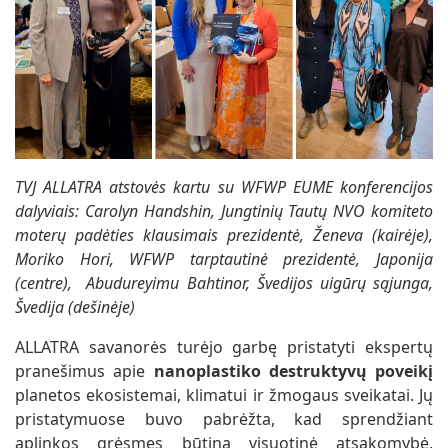
TVJ ALLATRA atstovės kartu su WFWP EUME konferencijos
dalyviais: Carolyn Handshin, Jungtinių Tautų NVO komiteto
moterų padėties klausimais prezidentė, Ženeva (kairėje),
Moriko Hori, WFWP tarptautinė prezidentė, Japonija
(centre), Abudureyimu Bahtinor, Švedijos uigūrų sąjunga,
Švedija (dešinėje)
ALLATRA savanorės turėjo garbę pristatyti ekspertų
pranešimus apie
nanoplastiko destruktyvų poveikį
planetos ekosistemai, klimatui ir žmogaus sveikatai. Jų
pristatymuose buvo pabrėžta, kad sprendžiant
aplinkos grėsmes būtina visuotinė atsakomybė,