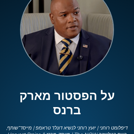
על הפסטור מארק
ברנס
דיפלומט רוחני | יועץ רוחני לנשיא דונלד טראמפ | מייסד־שותף,