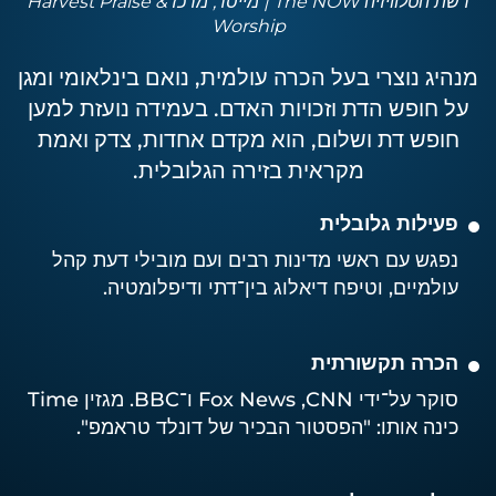
רשת הטלוויזיה The NOW | מייסד, מרכז Harvest Praise &
Worship
מנהיג נוצרי בעל הכרה עולמית, נואם בינלאומי ומגן
על חופש הדת וזכויות האדם. בעמידה נועזת למען
חופש דת ושלום, הוא מקדם אחדות, צדק ואמת
מקראית בזירה הגלובלית.
פעילות גלובלית
נפגש עם ראשי מדינות רבים ועם מובילי דעת קהל
עולמיים, וטיפח דיאלוג בין־דתי ודיפלומטיה.
הכרה תקשורתית
סוקר על־ידי CNN, ‏Fox News ו־BBC. מגזין Time
כינה אותו: "הפסטור הבכיר של דונלד טראמפ".