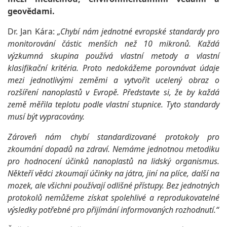
geovědami.
Dr. Jan Kára:
„Chybí nám jednotné evropské standardy pro
monitorování částic menších než 10 mikronů. Každá
výzkumná skupina používá vlastní metody a vlastní
klasifikační kritéria. Proto nedokážeme porovnávat údaje
mezi jednotlivými zeměmi a vytvořit ucelený obraz o
rozšíření nanoplastů v Evropě. Představte si, že by každá
země měřila teplotu podle vlastní stupnice. Tyto standardy
musí být vypracovány.
Zároveň nám chybí standardizované protokoly pro
zkoumání dopadů na zdraví. Nemáme jednotnou metodiku
pro hodnocení účinků nanoplastů na lidský organismus.
Někteří vědci zkoumají účinky na játra, jiní na plíce, další na
mozek, ale všichni používají odlišné přístupy. Bez jednotných
protokolů nemůžeme získat spolehlivé a reprodukovatelné
výsledky potřebné pro přijímání informovaných rozhodnutí.“