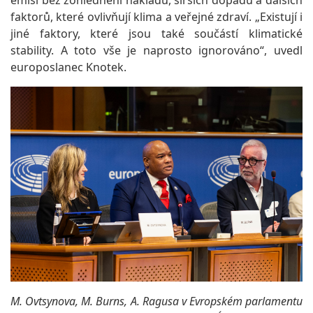
emisí bez zohlednění nákladů, širších dopadů a dalších
faktorů, které ovlivňují klima a veřejné zdraví. „Existují i
jiné faktory, které jsou také součástí klimatické
stability. A toto vše je naprosto ignorováno“, uvedl
europoslanec Knotek.
M. Ovtsynova, M. Burns, A. Ragusa v Evropském parlamentu