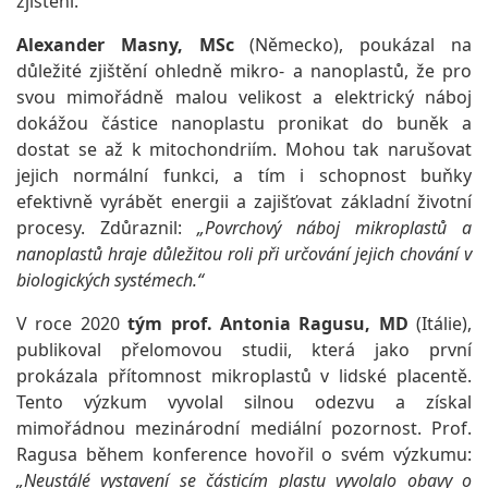
zjištění.
Alexander Masny, MSc
(Německo), poukázal na
důležité zjištění ohledně mikro- a nanoplastů, že pro
svou mimořádně malou velikost a elektrický náboj
dokážou částice nanoplastu pronikat do buněk a
dostat se až k mitochondriím. Mohou tak narušovat
jejich normální funkci, a tím i schopnost buňky
efektivně vyrábět energii a zajišťovat základní životní
procesy. Zdůraznil:
„Povrchový náboj mikroplastů a
nanoplastů hraje důležitou roli při určování jejich chování v
biologických systémech.“
V roce 2020
tým prof. Antonia Ragusu, MD
(Itálie),
publikoval přelomovou studii, která jako první
prokázala přítomnost mikroplastů v lidské placentě.
Tento výzkum vyvolal silnou odezvu a získal
mimořádnou mezinárodní mediální pozornost. Prof.
Ragusa během konference hovořil o svém výzkumu:
„Neustálé vystavení se částicím plastu vyvolalo obavy o