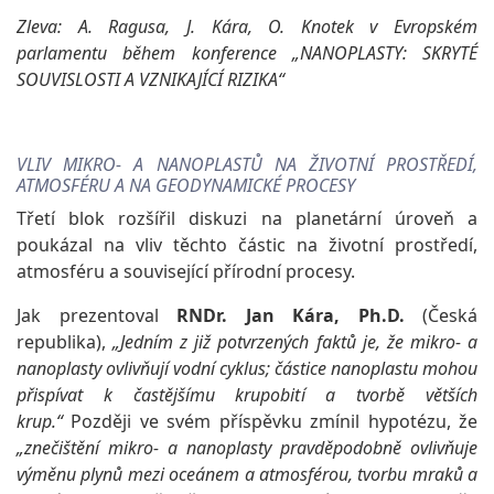
Zleva: A. Ragusa, J. Kára, O. Knotek v Evropském
parlamentu během konference „NANOPLASTY: SKRYTÉ
SOUVISLOSTI A VZNIKAJÍCÍ RIZIKA“
VLIV MIKRO- A NANOPLASTŮ NA ŽIVOTNÍ PROSTŘEDÍ,
ATMOSFÉRU A NA GEODYNAMICKÉ PROCESY
Třetí blok rozšířil diskuzi na planetární úroveň a
poukázal na vliv těchto částic na životní prostředí,
atmosféru a související přírodní procesy.
Jak prezentoval
RNDr. Jan Kára, Ph.D.
(Česká
republika),
„Jedním z již potvrzených faktů je, že mikro- a
nanoplasty ovlivňují vodní cyklus; částice nanoplastu mohou
přispívat k častějšímu krupobití a tvorbě větších
krup.“
Později ve svém příspěvku zmínil hypotézu, že
„znečištění mikro- a nanoplasty pravděpodobně ovlivňuje
výměnu plynů mezi oceánem a atmosférou, tvorbu mraků a