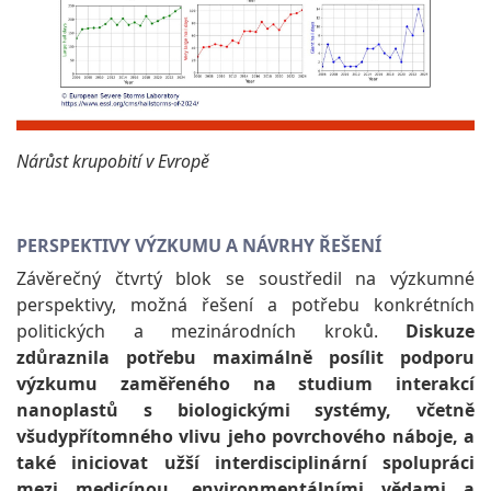
Nárůst krupobití v Evropě
PERSPEKTIVY VÝZKUMU A NÁVRHY ŘEŠENÍ
Závěrečný čtvrtý blok se soustředil na výzkumné
perspektivy, možná řešení a potřebu konkrétních
politických a mezinárodních kroků.
Diskuze
zdůraznila potřebu maximálně posílit podporu
výzkumu zaměřeného na studium interakcí
nanoplastů s biologickými systémy, včetně
všudypřítomného vlivu jeho povrchového náboje, a
také iniciovat užší interdisciplinární spolupráci
mezi medicínou, environmentálními vědami a