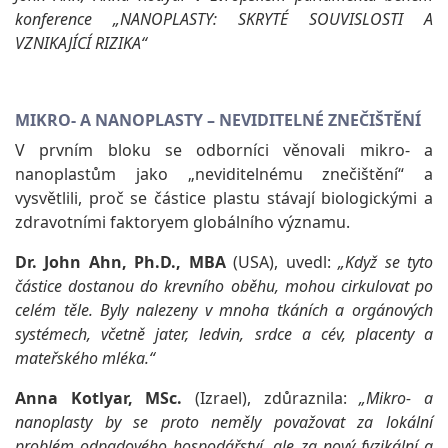
konference „NANOPLASTY: SKRYTÉ SOUVISLOSTI A
VZNIKAJÍCÍ RIZIKA“
MIKRO- A NANOPLASTY – NEVIDITELNÉ ZNEČIŠTĚNÍ
V prvním bloku se odborníci věnovali mikro- a
nanoplastům jako „neviditelnému znečištění“ a
vysvětlili, proč se částice plastu stávají biologickými a
zdravotními faktoryem globálního významu.
Dr. John Ahn, Ph.D., MBA
(USA), uvedl:
„Když se tyto
částice dostanou do krevního oběhu, mohou cirkulovat po
celém těle. Byly nalezeny v mnoha tkáních a orgánových
systémech, včetně jater, ledvin, srdce a cév, placenty a
mateřského mléka.“
Anna Kotlyar, MSc.
(Izrael), zdůraznila:
„Mikro- a
nanoplasty by se proto neměly považovat za lokální
problém odpadového hospodářství, ale za nový fyzikální a