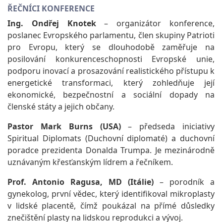
ŘEČNÍCI KONFERENCE
Ing. Ondřej Knotek
– organizátor konference,
poslanec Evropského parlamentu, člen skupiny Patrioti
pro Evropu, který se dlouhodobě zaměřuje na
posilování konkurenceschopnosti Evropské unie,
podporu inovací a prosazování realistického přístupu k
energetické transformaci, který zohledňuje její
ekonomické, bezpečnostní a sociální dopady na
členské státy a jejich občany.
Pastor Mark Burns (USA)
– předseda iniciativy
Spiritual Diplomats (Duchovní diplomaté) a duchovní
poradce prezidenta Donalda Trumpa. Je mezinárodně
uznávaným křesťanským lídrem a řečníkem.
Prof. Antonio Ragusa, MD (Itálie)
– porodník a
gynekolog, první vědec, který identifikoval mikroplasty
v lidské placentě, čímž poukázal na přímé důsledky
znečištění plasty na lidskou reprodukci a vývoj.