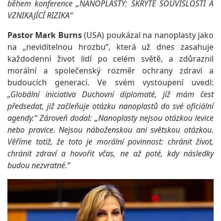
během konference „NANOPLASTY: SKRYTÉ SOUVISLOSTI A
VZNIKAJÍCÍ RIZIKA“
Pastor Mark Burns
(USA) poukázal na nanoplasty jako
na „neviditelnou hrozbu“, která už dnes zasahuje
každodenní život lidí po celém světě, a zdůraznil
morální a společenský rozměr ochrany zdraví a
budoucích generací. Ve svém vystoupení uvedl:
„Globální iniciativa Duchovní diplomaté, jíž mám čest
předsedat, již začleňuje otázku nanoplastů do své oficiální
agendy.“ Zároveň dodal: „Nanoplasty nejsou otázkou levice
nebo pravice. Nejsou náboženskou ani světskou otázkou.
Věříme totiž, že toto je morální povinnost: chránit život,
chránit zdraví a hovořit včas, ne až poté, kdy následky
budou nezvratné.“