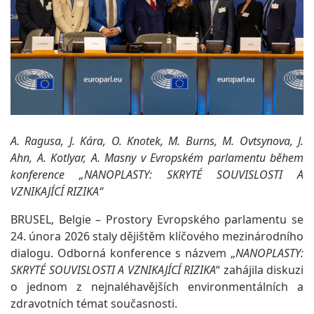
A. Ragusa, J. Kára, O. Knotek, M. Burns, M. Ovtsynova, J.
Ahn, A. Kotlyar, A. Masny v Evropském parlamentu během
konference „NANOPLASTY: SKRYTÉ SOUVISLOSTI A
VZNIKAJÍCÍ RIZIKA“
BRUSEL, Belgie – Prostory Evropského parlamentu se
24. února 2026 staly dějištěm klíčového mezinárodního
dialogu. Odborná konference s názvem „
NANOPLASTY:
SKRYTÉ SOUVISLOSTI A VZNIKAJÍCÍ RIZIKA
“ zahájila diskuzi
o jednom z nejnaléhavějších environmentálních a
zdravotních témat současnosti.