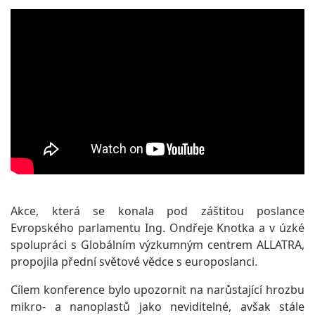
Akce, která se konala pod záštitou poslance
Evropského parlamentu Ing. Ondřeje Knotka a v úzké
spolupráci s Globálním výzkumným centrem ALLATRA,
propojila přední světové vědce s europoslanci.
Cílem konference bylo upozornit na narůstající hrozbu
mikro- a nanoplastů jako neviditelné, avšak stále