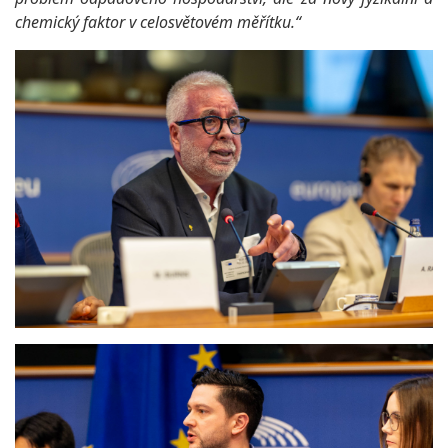
chemický faktor v celosvětovém měřítku.“