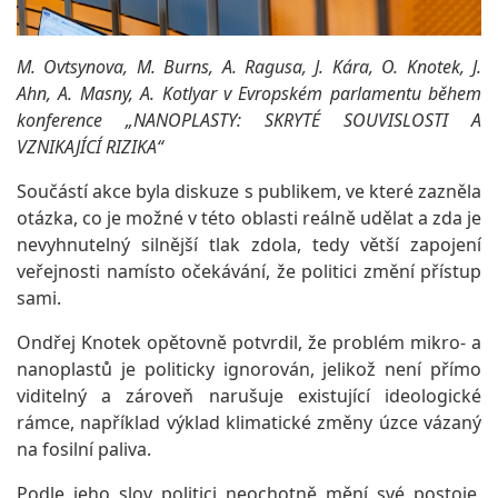
M. Ovtsynova, M. Burns, A. Ragusa, J. Kára, O. Knotek, J.
Ahn, A. Masny, A. Kotlyar v Evropském parlamentu během
konference „NANOPLASTY: SKRYTÉ SOUVISLOSTI A
VZNIKAJÍCÍ RIZIKA“
Součástí akce byla diskuze s publikem, ve které zazněla
otázka, co je možné v této oblasti reálně udělat a zda je
nevyhnutelný silnější tlak zdola, tedy větší zapojení
veřejnosti namísto očekávání, že politici změní přístup
sami.
Ondřej Knotek opětovně potvrdil, že problém mikro- a
nanoplastů je politicky ignorován, jelikož není přímo
viditelný a zároveň narušuje existující ideologické
rámce, například výklad klimatické změny úzce vázaný
na fosilní paliva.
Podle jeho slov politici neochotně mění své postoje,