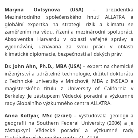
Maryna Ovtsynova (USA)
– prezidentka
Mezinárodního společenského hnutí ALLATRA a
globální expertka na strategii rizik a klimatu se
zaměřením na vědu, řízení a mezinárodní spolupráci.
Absolventka Harvardu v oblasti veřejné správy a
vyjednávání, uznávaná za svou práci v oblasti
klimatické diplomacie, bezpečnosti a lidských práv.
Dr. John Ahn, Ph.D., MBA (USA)
– expert na chemické
inženýrství a udržitelné technologie, držitel doktorátu
z Technické univerzity v Mnichově, MBA z INSEAD a
magisterského titulu z University of California v
Berkeley. Je zástupcem Vědecké poradní a výzkumné
rady Globálního výzkumného centra ALLATRA.
Anna Kotlyar, MSc (Izrael)
– vystudovala geologii a
geografii na Southern Federal University (2006) a je
zástupkyní Vědecké poradní a výzkumné rady
Globálního výzkumného centra ALLATRA.