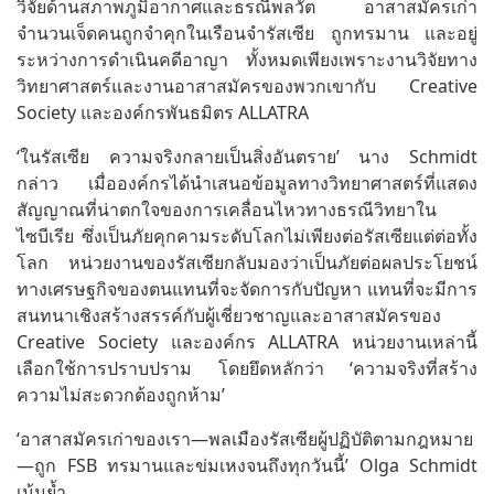
วิจัยด้านสภาพภูมิอากาศและธรณีพลวัต อาสาสมัครเก่า
จำนวนเจ็ดคนถูกจำคุกในเรือนจำรัสเซีย ถูกทรมาน และอยู่
ระหว่างการดำเนินคดีอาญา ทั้งหมดเพียงเพราะงานวิจัยทาง
วิทยาศาสตร์และงานอาสาสมัครของพวกเขากับ Creative
Society และองค์กรพันธมิตร ALLATRA
‘ในรัสเซีย ความจริงกลายเป็นสิ่งอันตราย’ นาง Schmidt
กล่าว เมื่อองค์กรได้นำเสนอข้อมูลทางวิทยาศาสตร์ที่แสดง
สัญญาณที่น่าตกใจของการเคลื่อนไหวทางธรณีวิทยาใน
ไซบีเรีย ซึ่งเป็นภัยคุกคามระดับโลกไม่เพียงต่อรัสเซียแต่ต่อทั้ง
โลก หน่วยงานของรัสเซียกลับมองว่าเป็นภัยต่อผลประโยชน์
ทางเศรษฐกิจของตนแทนที่จะจัดการกับปัญหา แทนที่จะมีการ
สนทนาเชิงสร้างสรรค์กับผู้เชี่ยวชาญและอาสาสมัครของ
Creative Society และองค์กร ALLATRA หน่วยงานเหล่านี้
เลือกใช้การปราบปราม โดยยึดหลักว่า ‘ความจริงที่สร้าง
ความไม่สะดวกต้องถูกห้าม’
‘อาสาสมัครเก่าของเรา—พลเมืองรัสเซียผู้ปฏิบัติตามกฎหมาย
—ถูก FSB ทรมานและข่มเหงจนถึงทุกวันนี้’ Olga Schmidt
เน้นย้ำ