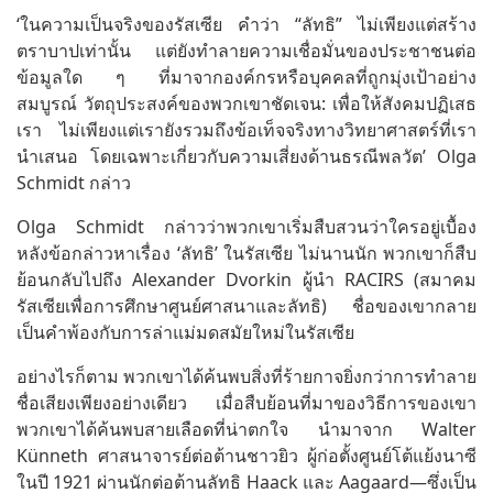
‘ในความเป็นจริงของรัสเซีย คำว่า “ลัทธิ” ไม่เพียงแต่สร้าง
ตราบาปเท่านั้น แต่ยังทำลายความเชื่อมั่นของประชาชนต่อ
ข้อมูลใด ๆ ที่มาจากองค์กรหรือบุคคลที่ถูกมุ่งเป้าอย่าง
สมบูรณ์ วัตถุประสงค์ของพวกเขาชัดเจน: เพื่อให้สังคมปฏิเสธ
เรา ไม่เพียงแต่เรายังรวมถึงข้อเท็จจริงทางวิทยาศาสตร์ที่เรา
นำเสนอ โดยเฉพาะเกี่ยวกับความเสี่ยงด้านธรณีพลวัต’ Olga
Schmidt กล่าว
Olga Schmidt กล่าวว่าพวกเขาเริ่มสืบสวนว่าใครอยู่เบื้อง
หลังข้อกล่าวหาเรื่อง ‘ลัทธิ’ ในรัสเซีย ไม่นานนัก พวกเขาก็สืบ
ย้อนกลับไปถึง Alexander Dvorkin ผู้นำ RACIRS (สมาคม
รัสเซียเพื่อการศึกษาศูนย์ศาสนาและลัทธิ) ชื่อของเขากลาย
เป็นคำพ้องกับการล่าแม่มดสมัยใหม่ในรัสเซีย
อย่างไรก็ตาม พวกเขาได้ค้นพบสิ่งที่ร้ายกาจยิ่งกว่าการทำลาย
ชื่อเสียงเพียงอย่างเดียว เมื่อสืบย้อนที่มาของวิธีการของเขา
พวกเขาได้ค้นพบสายเลือดที่น่าตกใจ นำมาจาก Walter
Künneth ศาสนาจารย์ต่อต้านชาวยิว ผู้ก่อตั้งศูนย์โต้แย้งนาซี
ในปี 1921 ผ่านนักต่อต้านลัทธิ Haack และ Aagaard—ซึ่งเป็น