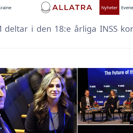
kraine
Nyheter
Even
M deltar i den 18:e årliga INSS ko