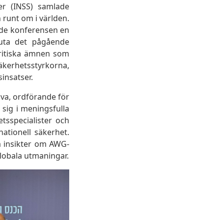
ier (INSS) samlade
 runt om i världen.
orde konferensen en
sluta det pågående
kritiska ämnen som
säkerhetsstyrkorna,
insatser.
va, ordförande för
 sig i meningsfulla
tsspecialister och
ationell säkerhet.
a insikter om AWG-
globala utmaningar.