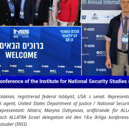
akian, registrerad federal lobbyist, USA: s senat. Represent
k agent, United States Department of Justice / National Securit
Representant: Allatra; Maryna Ovtsynova, ordförande för ALLA
 och ALLATRA Israel delegation vid den 18:e årliga konferense
studier (INSS)