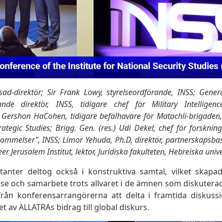
ad-direktör; Sir Frank Lowy, styrelseordförande, INSS; Genera
nde direktör, INSS, tidigare chef för Military Intelligenc
 Gershon HaCohen, tidigare befälhavare för Matachli-brigaden,
rategic Studies; Brigg. Gen. (res.) Udi Dekel, chef för forskn
nskommelser", INSS; Limor Yehuda, Ph.D, direktör, partnerskapsba
 Jerusalem Institut, lektor, Juridiska fakulteten, Hebreiska unive
tanter deltog också i konstruktiva samtal, vilket skapa
lse och samarbete trots allvaret i de ämnen som diskuterad
n från konferensarrangörerna att delta i framtida diskuss
et av ALLATRAs bidrag till global diskurs.