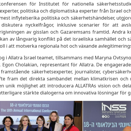
onferensen för Institutet för nationella säkerhetsstud
xperter, politiska och diplomatiska experter från Israel och
mest inflytelserika politiska och säkerhetshändelser, utgj
 diskutera nyckelfrågor, inklusive scenarier för att av
 frigivningen av gisslan och Gazaremsans framtid. Andra 
kan av långvarig konflikt på det israeliska samhället och 
roll i att motverka regionala hot och växande avlegitimerings
g i Allatra Israel teamet, tillsammans med Maryna Ovtsyno
. Egon Cholakian, representant för Allatra. De engagerade
framstående säkerhetsexperter, journalister, cybersäkerhe
yfte fram det direkta sambandet mellan klimatkrisen och n
n unik möjlighet att introducera ALLATRAs vision och del
t ytterligare stärkte dialogerna om innovativa lösningar för 