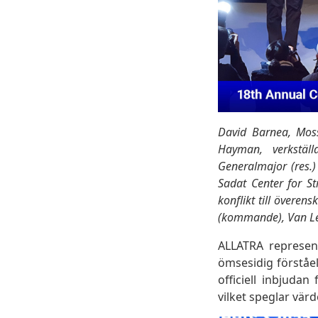
David Barnea, Moss
Hayman, verkställa
Generalmajor (res.)
Sadat Center for St
konflikt till övere
(kommande), Van Leer
ALLATRA represen
ömsesidig förståe
officiell inbjuda
vilket speglar värd