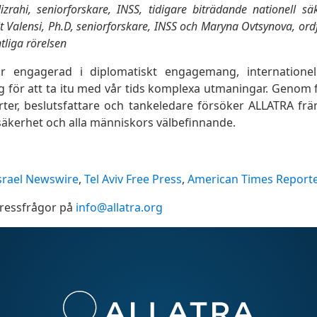
izrahi, seniorforskare, INSS, tidigare biträdande nationell sä
mit Valensi, Ph.D, seniorforskare, INSS och Maryna Ovtsynova, or
tliga rörelsen
lir engagerad i diplomatiskt engagemang, internatione
og för att ta itu med vår tids komplexa utmaningar. Genom 
ter, beslutsfattare och tankeledare försöker ALLATRA fr
, säkerhet och alla människors välbefinnande.
srael Newswire
,
Tel Aviv Free Press
,
American Times Report
pressfrågor på
info@allatra.org