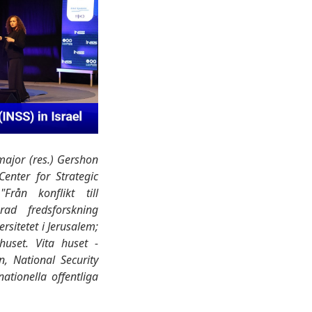
lmajor (res.) Gershon
enter for Strategic
rån konflikt till
rad fredsforskning
rsitetet i Jerusalem;
huset. Vita huset -
n, National Security
ationella offentliga