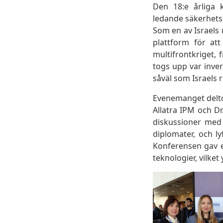
Den 18:e årliga k
ledande säkerhetse
Som en av Israels 
plattform för att
multifrontkriget,
togs upp var inver
såväl som Israels 
Evenemanget delto
Allatra IPM och Dr
diskussioner med 
diplomater, och l
Konferensen gav e
teknologier, vilke