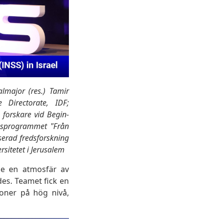
lmajor (res.) Tamir
e Directorate, IDF;
 forskare vid Begin-
ingsprogrammet "Från
serad fredsforskning
rsitetet i Jerusalem
de en atmosfär av
es. Teamet fick en
ioner på hög nivå,