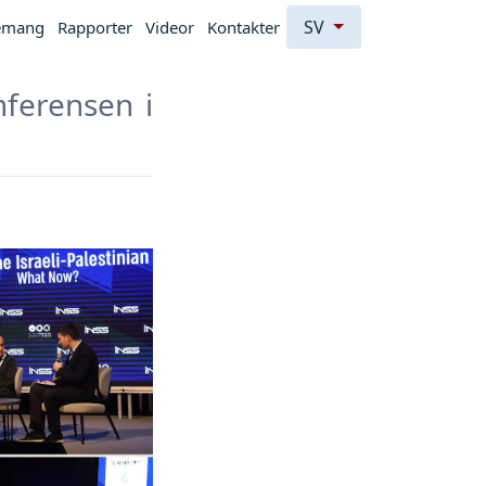
SV
emang
Rapporter
Videor
Kontakter
nferensen i