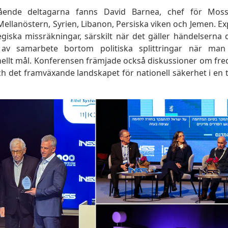
ående deltagarna fanns David Barnea, chef för Moss
Mellanöstern, Syrien, Libanon, Persiska viken och Jemen. E
egiska missräkningar, särskilt när det gäller händelserna
 av samarbete bortom politiska splittringar när man
llt mål. Konferensen främjade också diskussioner om fredl
ch det framväxande landskapet för nationell säkerhet i en 