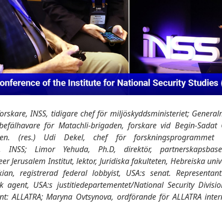
orskare, INSS, tidigare chef för miljöskyddsministeriet; Genera
befälhavare för Matachli-brigaden, forskare vid Begin-Sadat C
Gen. (res.) Udi Dekel, chef för forskningsprogrammet "F
, INSS; Limor Yehuda, Ph.D, direktör, partnerskapsbase
 Jerusalem Institut, lektor, Juridiska fakulteten, Hebreiska unive
ian, registrerad federal lobbyist, USA:s senat. Representant
k agent, USA:s justitiedepartementet/National Security Divisio
nt: ALLATRA; Maryna Ovtsynova, ordförande för ALLATRA intern