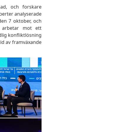
ad, och forskare
xperter analyserade
 den 7 oktober, och
 arbetar mot ett
ig konfliktlösning
tid av framväxande