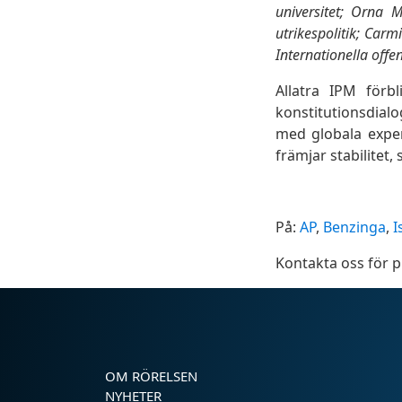
universitet; Orna M
utrikespolitik; Car
Internationella offen
Allatra IPM förb
konstitutionsdial
med globala exper
främjar stabilitet
På:
AP
,
Benzinga
,
I
Kontakta oss för 
OM RÖRELSEN
NYHETER