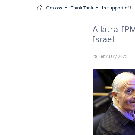
Om oss
Think Tank
In support of U
Allatra IP
Israel
28 February 2025