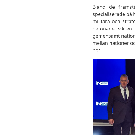
Bland de framst
specialiserade på 
militära och strat
betonade vikten
gemensamt natione
mellan nationer o
hot.