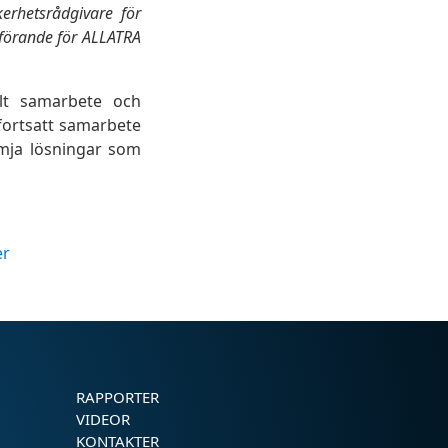
kerhetsrådgivare för
dförande för ALLATRA
llt samarbete och
fortsatt samarbete
ämja lösningar som
er
RAPPORTER
VIDEOR
KONTAKTER