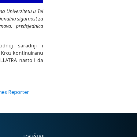
a Univerzitetu u Tel
cionalnu sigurnost za
ynova, predsjednica
dnoj saradnji i
 Kroz kontinuiranu
ALLATRA nastoji da
mes Reporter
IZVJEŠTAJI