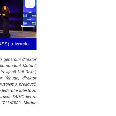
ši generalni direktor
i komandant Matahli
irovljeni) Udi Dekel,
r Yehuda, direktor
Jeruzalemu, predavač,
i federalni lobista za
a pravde SAD/Odjel za
a “ALLATRA”: Marina