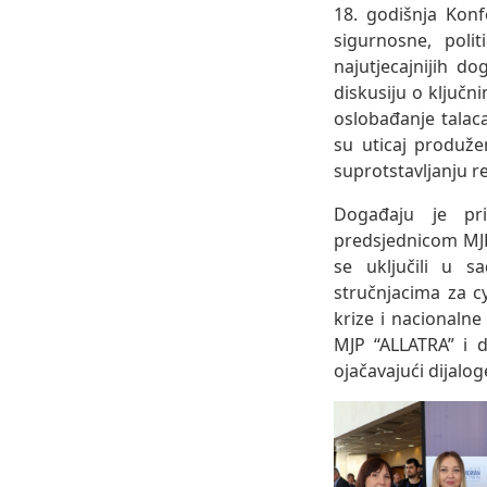
18. godišnja Konf
sigurnosne, polit
najutjecajnijih do
diskusiju o ključn
oslobađanje talac
su uticaj produže
suprotstavljanju r
Događaju je pr
predsjednicom MJP
se uključili u s
stručnjacima za c
krize i nacionalne 
MJP “ALLATRA” i d
ojačavajući dijalo