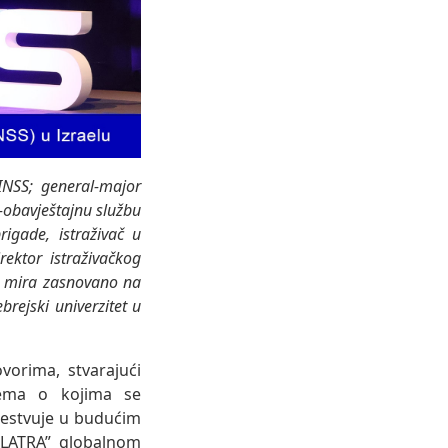
INSS; general-major
o-obavještajnu službu
igade, istraživač u
rektor istraživačkog
je mira zasnovano na
brejski univerzitet u
vorima, stvarajući
tema o kojima se
čestvuje u budućim
LLATRA” globalnom