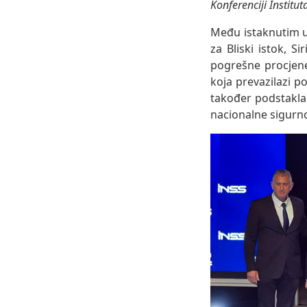
Konferenciji Institut
Među istaknutim uč
za Bliski istok, Si
pogrešne procjene
koja prevazilazi p
također podstakla
nacionalne sigurnos