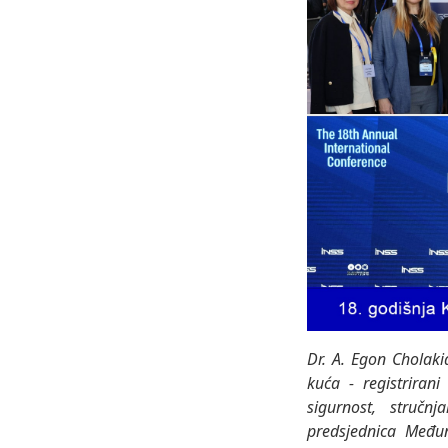
Dr. A. Egon Cholakia
kuća - registriran
sigurnost, stručn
predsjednica Međun