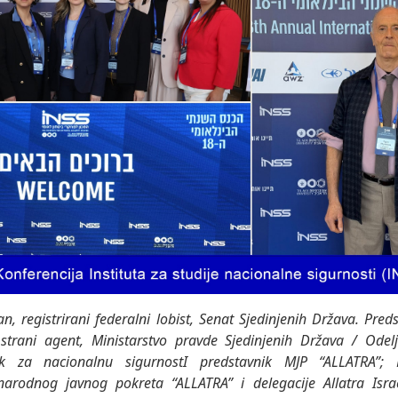
n, registrirani federalni lobist, Senat Sjedinjenih Država. Pred
i strani agent, Ministarstvo pravde Sjedinjenih Država / Odel
jak za nacionalnu sigurnostI predstavnik MJP “ALLATRA”;
arodnog javnog pokreta “ALLATRA” i delegacije Allatra Isra