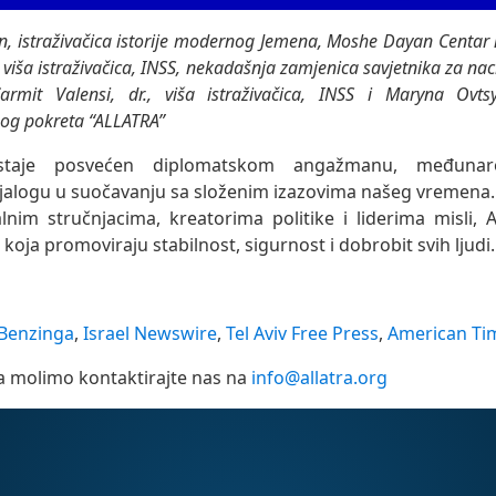
n, istraživačica istorije modernog Jemena, Moshe Dayan Centar n
 viša istraživačica, INSS, nekadašnja zamjenica savjetnika za na
Carmit Valensi, dr., viša istraživačica, INSS i Maryna Ovts
og pokreta “ALLATRA”
taje posvećen diplomatskom angažmanu, međunaro
jalogu u suočavanju sa složenim izazovima našeg vremena.
lnim stručnjacima, kreatorima politike i liderima misli, 
 koja promoviraju stabilnost, sigurnost i dobrobit svih ljudi.
Benzinga
,
Israel Newswire
,
Tel Aviv Free Press
,
American Ti
a molimo kontaktirajte nas na
info@allatra.org