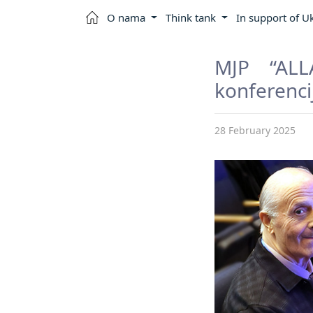
O nama
Think tank
In support of U
MJP “ALL
konferencij
28 February 2025