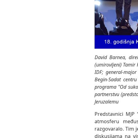
David Barnea, dire
(umirovljeni) Tamir 
IDF; general-major
Begin-Sadat centru 
programa "Od sukoba
partnerstvu (predsto
Jeruzalemu
Predstavnici MJP 
atmosferu međus
razgovaralo. Tim 
diskusijama na v