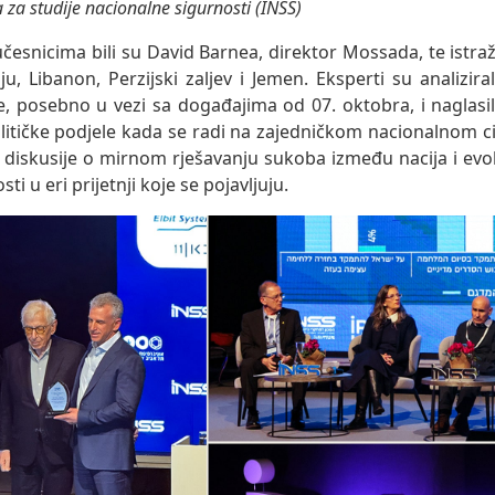
a za studije nacionalne sigurnosti (INSS)
esnicima bili su David Barnea, direktor Mossada, te istraživ
riju, Libanon, Perzijski zaljev i Jemen. Eksperti su analizira
, posebno u vezi sa događajima od 07. oktobra, i naglasil
olitičke podjele kada se radi na zajedničkom nacionalnom cil
 diskusije o mirnom rješavanju sukoba između nacija i evo
ti u eri prijetnji koje se pojavljuju.