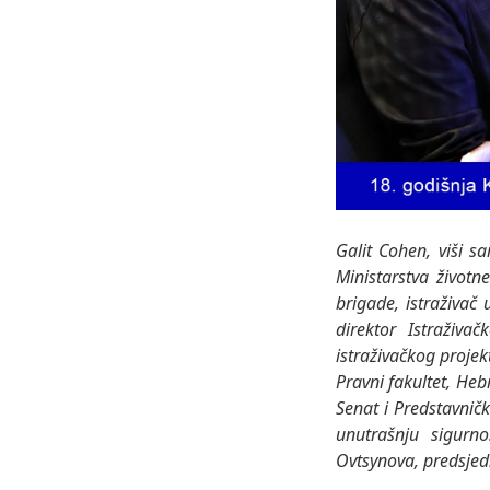
Galit Cohen, viši sa
Ministarstva život
brigade, istraživač 
direktor Istraživ
istraživačkog projek
Pravni fakultet, Hebr
Senat i Predstavničk
unutrašnju sigurno
Ovtsynova, predsje