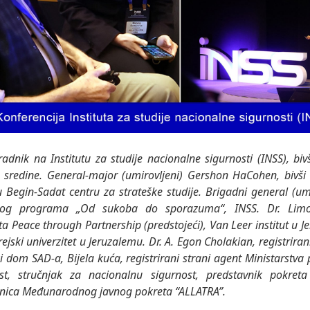
radnik na Institutu za studije nacionalne sigurnosti (INSS), biv
ne sredine. General-major (umirovljeni) Gershon HaCohen, bivš
u Begin-Sadat centru za strateške studije. Brigadni general (um
ačkog programa „Od sukoba do sporazuma“, INSS. Dr. Limo
ta Peace through Partnership (predstojeći), Van Leer institut u 
ejski univerzitet u Jeruzalemu. Dr. A. Egon Cholakian, registriran
i dom SAD-a, Bijela kuća, registrirani strani agent Ministarstv
st, stručnjak za nacionalnu sigurnost, predstavnik pokret
dnica Međunarodnog javnog pokreta “ALLATRA”.