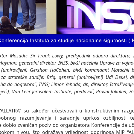
ktor Mosada; Sir Frank Lowy, predsjednik odbora direktora, 
Hayman, generalni direktor, INSS, bivši načelnik Uprave za vojn
 (umirovljeni) Gershon HaCohen, bivši komandant Matachli br
za strateške studije; Brig. general (umirovljeni) Udi Dekel, di
 do dogovora", INSS; Limor Yehuda, dr., direktor, Istraživan
jeći), Van Leer Jerusalem Institute, predavač, Pravni fakultet, He
“ALLATRA” su također učestvovali u konstruktivnim razgo
obnog razumijevanja i saradnje uprkos ozbiljnosti 
je dobio zvaničan poziv od organizatora Konferencije da u
isokom nivou, što odražava vrijednost doprinosa MJP “A