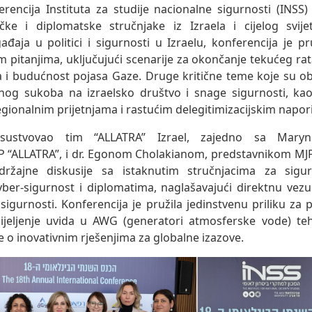
erencija Instituta za studije nacionalne sigurnosti (INSS)
ičke i diplomatske stručnjake iz Izraela i cijelog svi
gađaja u politici i sigurnosti u Izraelu, konferencija je p
im pitanjima, uključujući scenarije za okončanje tekućeg rat
a i budućnost pojasa Gaze. Druge kritične teme koje su ob
nog sukoba na izraelsko društvo i snage sigurnosti, kao
egionalnim prijetnjama i rastućim delegitimizacijskim napor
isustvovao tim “ALLATRA” Izrael, zajedno sa Mary
 “ALLATRA”, i dr. Egonom Cholakianom, predstavnikom MJP
adržajne diskusije sa istaknutim stručnjacima za sigur
yber-sigurnost i diplomatima, naglašavajući direktnu vez
sigurnosti. Konferencija je pružila jedinstvenu priliku za p
ijeljenje uvida u AWG (generatori atmosferske vode) te
ge o inovativnim rješenjima za globalne izazove.