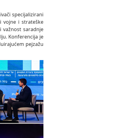
ači specijalizirani
li vojne i strateške
i važnost saradnje
ju. Konferencija je
luirajućem pejzažu