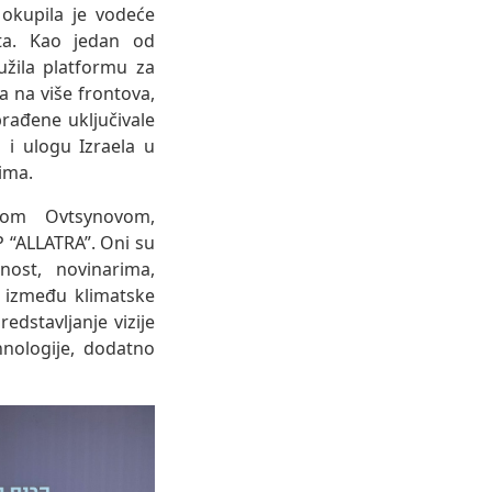
 okupila je vodeće
jeta. Kao jedan od
ružila platformu za
a na više frontova,
rađene uključivale
 i ulogu Izraela u
ima.
nom Ovtsynovom,
 “ALLATRA”. Oni su
nost, novinarima,
u između klimatske
redstavljanje vizije
hnologije, dodatno