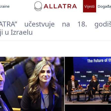
kraine
Vijesti
Događa
ATRA” učestvuje na 18. godiš
i u Izraelu