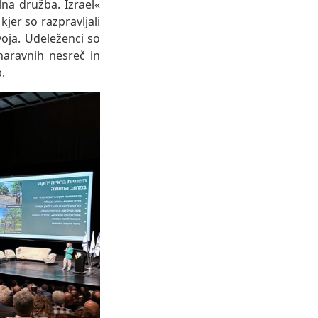
lna družba. Izrael«
kjer so razpravljali
oja. Udeleženci so
naravnih nesreč in
.