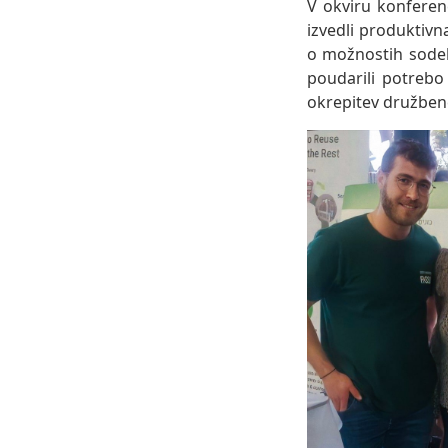
V okviru konferenc
izvedli produktivna
o možnostih sodel
poudarili potrebo
okrepitev družben