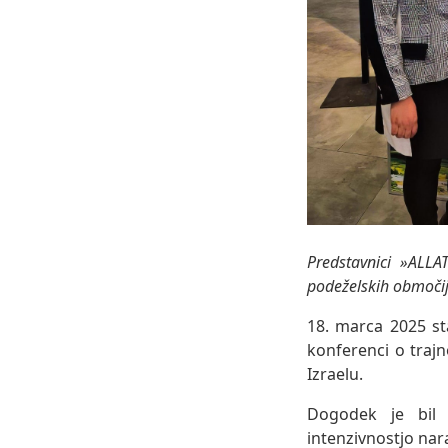
Predstavnici »ALLA
podeželskih območij.
18. marca 2025 sta
konferenci o traj
Izraelu.
Dogodek je bil 
intenzivnostjo nar