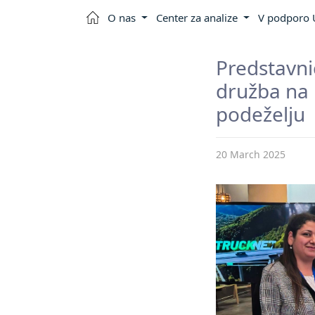
O nas
Center za analize
V podporo U
Predstavni
družba na 
podeželju
20 March 2025