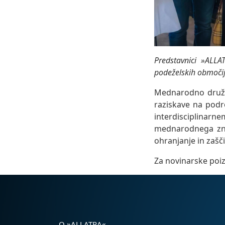
Predstavnici »ALLA
podeželskih območij.
Mednarodno družbe
raziskave na podr
interdisciplinarn
mednarodnega zna
ohranjanje in zašči
Za novinarske poi
O »ALLATRA«