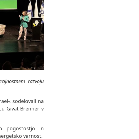
trajnostnem razvoju
rael« sodelovali na
cu Givat Brenner v
o pogostostjo in
energetsko varnost.