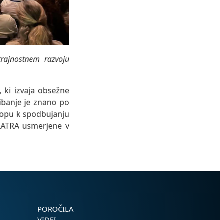
trajnostnem razvoju
 ki izvaja obsežne
ibanje je znano po
topu k spodbujanju
LATRA usmerjene v
POROČILA
VIDEI