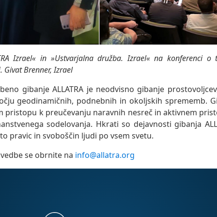
TRA Izrael« in »Ustvarjalna družba. Izrael« na konferenci o 
 Givat Brenner, Izrael
no gibanje ALLATRA je neodvisno gibanje prostovoljcev,
očju geodinamičnih, podnebnih in okoljskih sprememb. G
em pristopu k preučevanju naravnih nesreč in aktivnem pris
nstvenega sodelovanja. Hkrati so dejavnosti gibanja AL
to pravic in svoboščin ljudi po vsem svetu.
zvedbe se obrnite na
info@allatra.org