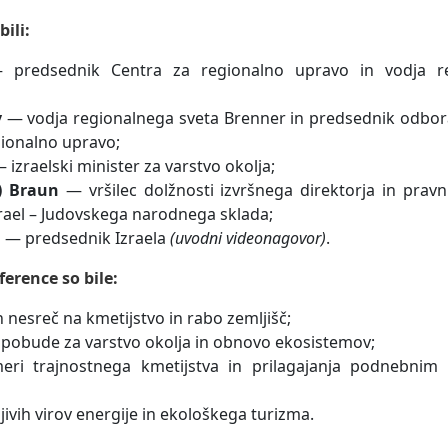
ili:
predsednik Centra za regionalno upravo in vodja re
v
— vodja regionalnega sveta Brenner in predsednik odbora
gionalno upravo;
 izraelski minister za varstvo okolja;
) Braun
— vršilec dolžnosti izvršnega direktorja in pravn
rael – Judovskega narodnega sklada;
g
— predsednik Izraela
(uvodni videonagovor)
.
erence so bile:
h nesreč na kmetijstvo in rabo zemljišč;
pobude za varstvo okolja in obnovo ekosistemov;
eri trajnostnega kmetijstva in prilagajanja podnebnim
jivih virov energije in ekološkega turizma.