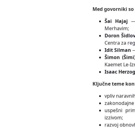
Med govorniki so b
Šai Hajaj
— 
Merhavim;
Doron Šidlo
Centra za re
Idit Silman
—
Šimon (Šimi
Kaemet Le-Iz
Isaac Herzo
Ključne teme konf
vpliv naravni
zakonodajne 
uspešni prim
izzivom;
razvoj obnovl