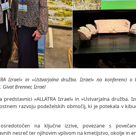
TRA Izrael« in »Ustvarjalna družba. Izrael« na konferenci o 
 Givat Brenner, Izrael
 predstavnici »ALLATRA Izrael« in »Ustvarjalna družba. Iz
nostnem razvoju podeželskih območij, ki je potekala v kibu
osredotočen na ključne izzive, povezane s povečan
avnih nesreč ter njihovim vplivom na kmetijstvo, okolje in 