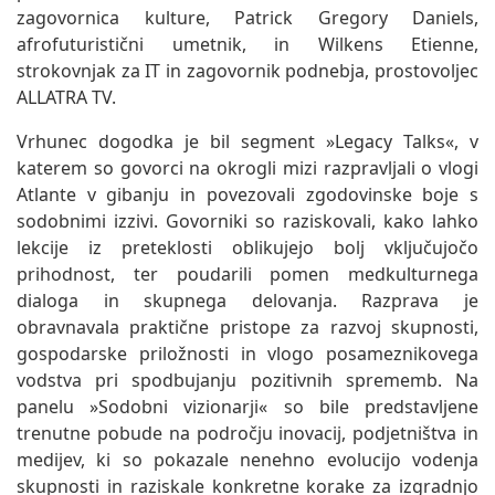
zagovornica kulture, Patrick Gregory Daniels,
afrofuturistični umetnik, in Wilkens Etienne,
strokovnjak za IT in zagovornik podnebja, prostovoljec
ALLATRA TV.
Vrhunec dogodka je bil segment »Legacy Talks«, v
katerem so govorci na okrogli mizi razpravljali o vlogi
Atlante v gibanju in povezovali zgodovinske boje s
sodobnimi izzivi. Govorniki so raziskovali, kako lahko
lekcije iz preteklosti oblikujejo bolj vključujočo
prihodnost, ter poudarili pomen medkulturnega
dialoga in skupnega delovanja. Razprava je
obravnavala praktične pristope za razvoj skupnosti,
gospodarske priložnosti in vlogo posameznikovega
vodstva pri spodbujanju pozitivnih sprememb. Na
panelu »Sodobni vizionarji« so bile predstavljene
trenutne pobude na področju inovacij, podjetništva in
medijev, ki so pokazale nenehno evolucijo vodenja
skupnosti in raziskale konkretne korake za izgradnjo