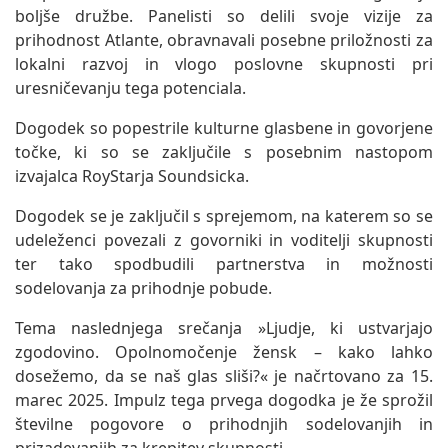
boljše družbe. Panelisti so delili svoje vizije za
prihodnost Atlante, obravnavali posebne priložnosti za
lokalni razvoj in vlogo poslovne skupnosti pri
uresničevanju tega potenciala.
Dogodek so popestrile kulturne glasbene in govorjene
točke, ki so se zaključile s posebnim nastopom
izvajalca RoyStarja Soundsicka.
Dogodek se je zaključil s sprejemom, na katerem so se
udeleženci povezali z govorniki in voditelji skupnosti
ter tako spodbudili partnerstva in možnosti
sodelovanja za prihodnje pobude.
Tema naslednjega srečanja »Ljudje, ki ustvarjajo
zgodovino. Opolnomočenje žensk – kako lahko
dosežemo, da se naš glas sliši?« je načrtovano za 15.
marec 2025. Impulz tega prvega dogodka je že sprožil
številne pogovore o prihodnjih sodelovanjih in
prizadevanjih za krepitev skupnosti.