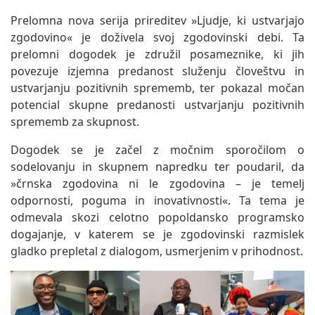
Prelomna nova serija prireditev »Ljudje, ki ustvarjajo
zgodovino« je doživela svoj zgodovinski debi. Ta
prelomni dogodek je združil posameznike, ki jih
povezuje izjemna predanost služenju človeštvu in
ustvarjanju pozitivnih sprememb, ter pokazal močan
potencial skupne predanosti ustvarjanju pozitivnih
sprememb za skupnost.
Dogodek se je začel z močnim sporočilom o
sodelovanju in skupnem napredku ter poudaril, da
»črnska zgodovina ni le zgodovina – je temelj
odpornosti, poguma in inovativnosti«. Ta tema je
odmevala skozi celotno popoldansko programsko
dogajanje, v katerem se je zgodovinski razmislek
gladko prepletal z dialogom, usmerjenim v prihodnost.