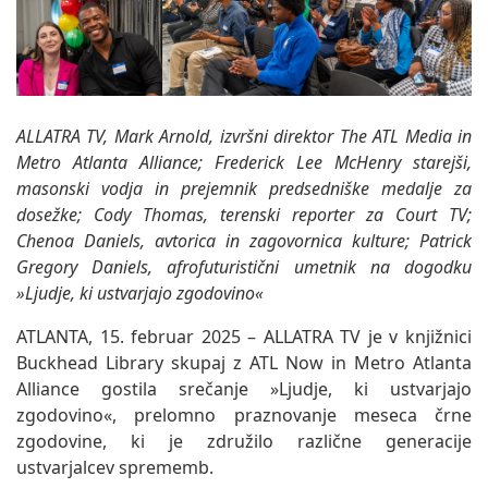
ALLATRA TV, Mark Arnold, izvršni direktor The ATL Media in
Metro Atlanta Alliance; Frederick Lee McHenry starejši,
masonski vodja in prejemnik predsedniške medalje za
dosežke; Cody Thomas, terenski reporter za Court TV;
Chenoa Daniels, avtorica in zagovornica kulture; Patrick
Gregory Daniels, afrofuturistični umetnik na dogodku
»Ljudje, ki ustvarjajo zgodovino«
ATLANTA, 15. februar 2025 – ALLATRA TV je v knjižnici
Buckhead Library skupaj z ATL Now in Metro Atlanta
Alliance gostila srečanje »Ljudje, ki ustvarjajo
zgodovino«, prelomno praznovanje meseca črne
zgodovine, ki je združilo različne generacije
ustvarjalcev sprememb.