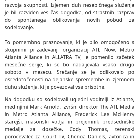
razvoja skupnosti. Izjemen duh nesebičnega služenja
je bil razviden ves čas dogodka, od strastnih razprav
do spontanega oblikovanja novih pobud za
sodelovanje.
To pomembno praznovanje, ki je bilo omogočeno s
skupnimi prizadevanji organizacij ATL Now, Metro
Atlanta Alliance in ALLATRA TV, je pomenilo začetek
mesečne serije, ki se bo nadaljevala vsako drugo
soboto v mesecu. Srečanje se je odlikovalo po
osredotočenosti na dejanske spremembe in izjemnem
duhu služenja, ki je povezoval vse prisotne.
Na dogodku so sodelovali ugledni voditelji iz Atlante,
med njimi Mark Arnold, izvršni direktor The ATL Media
in Metro Atlanta Alliance, Frederick Lee McHenry
starejši, masonski vodja in prejemnik predsedniške
medalje za dosežke, Cody Thomas, terenski
poročevalec za Court TV, Chenoa Daniels, avtorica in