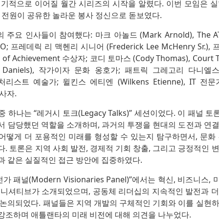
정기적으로 이어질 월간 시리즈의 시작을 알렸다. 이번 모임은 실
 전원이 공유한 놀라운 봉사 정신으로 돋보였다.
 인사들이 참여했다: 마크 아놀드 (Mark Arnold), The ATL
ce CEO; 프레데릭 리 맥헨리 시니어 (Frederick Lee McHenry Sr
dal of Achievement 수상자; 코디 토마스 (Cody Thomas), Cou
 Daniels), 작가이자 문화 옹호가; 패트릭 그레고리 다니엘스 (Pa
로퓨처리스트 예술가; 윌킨스 에티엔 (Wilkens Etienne), IT 
봉사자.
하나는 “레거시 토크(Legacy Talks)” 세션이었다. 이 패널
서 담당했던 역할을 소개하며, 과거의 투쟁을 현대의 도전과 연결
어떻게 더 포용적인 미래를 형성할 수 있는지 탐구하면서, 문화 
. 토론은 지역 사회 발전, 경제적 기회 창출, 그리고 긍정적인 
과 같은 실질적인 접근 방안에 집중하였다.
 패널(Modern Visionaries Panel)”에서는 혁신, 비즈니
이니셔티브가 소개되었으며, 공동체 리더십의 지속적인 발전과 더
 논의되었다. 패널들은 지역 개발의 구체적인 기회와 이를 실현하
강조하며 애틀랜타의 미래 비전에 대해 의견을 나누었다.