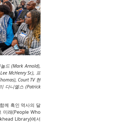
드 (Mark Arnold),
ee McHenry Sr.), 프
mas), Court TV 현
 다니엘스 (Patrick
ce와 함께 흑인 역사의 달
 미래(People Who
head Library)에서