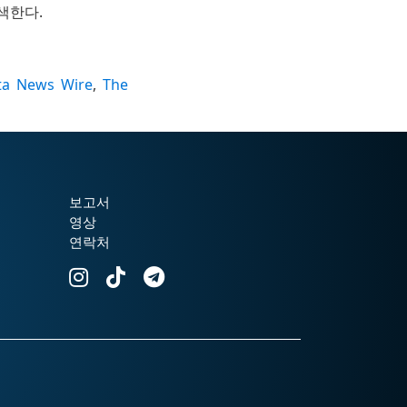
색한다.
ta News Wire
,
The
보고서
영상
연락처