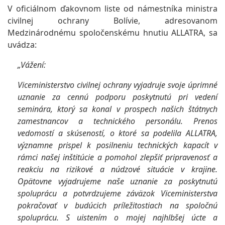
V oficiálnom ďakovnom liste od námestníka ministra
civilnej ochrany Bolívie, adresovanom
Medzinárodnému spoločenskému hnutiu ALLATRA, sa
uvádza:
„Vážení:
Viceministerstvo civilnej ochrany vyjadruje svoje úprimné
uznanie za cennú podporu poskytnutú pri vedení
seminára, ktorý sa konal v prospech našich štátnych
zamestnancov a technického personálu. Prenos
vedomostí a skúseností, o ktoré sa podelila ALLATRA,
významne prispel k posilneniu technických kapacít v
rámci našej inštitúcie a pomohol zlepšiť pripravenosť a
reakciu na rizikové a núdzové situácie v krajine.
Opätovne vyjadrujeme naše uznanie za poskytnutú
spoluprácu a potvrdzujeme záväzok Viceministerstva
pokračovať v budúcich príležitostiach na spoločnú
spoluprácu. S uistením o mojej najhlbšej úcte a