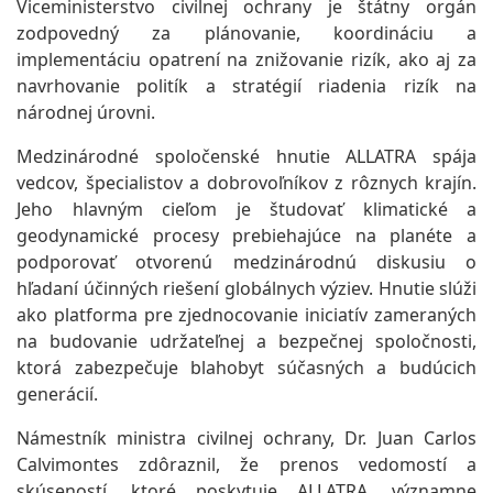
Viceministerstvo civilnej ochrany je štátny orgán
zodpovedný za plánovanie, koordináciu a
implementáciu opatrení na znižovanie rizík, ako aj za
navrhovanie politík a stratégií riadenia rizík na
národnej úrovni.
Medzinárodné spoločenské hnutie ALLATRA spája
vedcov, špecialistov a dobrovoľníkov z rôznych krajín.
Jeho hlavným cieľom je študovať klimatické a
geodynamické procesy prebiehajúce na planéte a
podporovať otvorenú medzinárodnú diskusiu o
hľadaní účinných riešení globálnych výziev. Hnutie slúži
ako platforma pre zjednocovanie iniciatív zameraných
na budovanie udržateľnej a bezpečnej spoločnosti,
ktorá zabezpečuje blahobyt súčasných a budúcich
generácií.
Námestník ministra civilnej ochrany, Dr. Juan Carlos
Calvimontes zdôraznil, že prenos vedomostí a
skúseností, ktoré poskytuje ALLATRA, významne