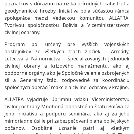
poznatkov s dôrazom na riziká prírodných katastrof a
geodynamické hrozby. Iniciatíva bola súčasťou rámca
spolupráce medzi Vedeckou komunitou ALLATRA,
Tvorivou spoločnosťou Bolívia a Viceministerstvom
civilnej ochrany.
Program bol určený pre vyšších vojenských
dôstojníkov zo všetkých troch zložiek – Armády,
Letectva a Námorníctva – špecializovaných jednotiek
civilnej obrany a krízového manažmentu, ako aj
podporné orgány, ako je Spoločné velenie ozbrojených
síl a Generálny štáb, zodpovedné za koordináciu
spoločných operácií reakcie a civilnej ochrany v krajine.
ALLATRA vyjadruje úprimnú vďaku Viceministerstvu
civilnej ochrany Mnohonárodnostného štátu Bolívia za
jeho iniciatívu a podporu seminára, ako aj za jeho
mimoriadne úsilie pri zabezpečovaní blaha bolívijských
občanov. Osobitné uznanie patrí aj všetkým