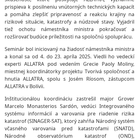
prispieva k posilneniu vnútorných technických kapacít
a pomáha zlepšiť pripravenosť a reakciu krajiny na
rizikové situácie, katastrofy a núdzové stavy. Vyjadril
tiež ochotu námestníka ministra pokračovať a
rozširovať budúce príležitosti na spoločnú spoluprácu.
Seminár bol iniciovaný na žiadosť námestníka ministra
a konal sa od 4. do 23. apríla 2025. Viedli ho vedeckí
experti ALLATRA pod vedením Grecie Paoly Moliny,
miestnej koordinátorky projektu Tvorivá spoločnosť a
hnutia ALLATRA, spolu s Josém Ríosom, zástupcom
ALLATRA v Bolívii.
Inštitucionálou koordináciu zastrešil major Grover
Marcelo Monasterios Sardón, vedúci Integrovaného
systému informácií a varovania pre riadenie rizika
katastrof (SINAGER-SAT), ktorý zahŕňa Národný systém
včasného varovania pred katastrofami (SNATD),
Národné observatórium katastrof (OND),