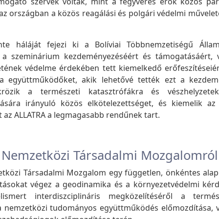
ámogató szervek voltak, mint a fegyveres erők közös pa
 az országban a közös reagálási és polgári védelmi művelet
te háláját fejezi ki a Bolíviai Többnemzetiségű Álla
 a szeminárium kezdeményezéséért és támogatásáért, va
étének védelme érdekében tett kiemelkedő erőfeszítéseiér
t a együttműködőket, akik lehetővé tették ezt a kezdem
ükrözik a természeti katasztrófákra és vészhelyzete
ítására irányuló közös elkötelezettséget, és kiemelik a
et az ALLATRA a legmagasabb rendűnek tart.
 Nemzetközi Társadalmi Mozgalomról
tközi Társadalmi Mozgalom egy független, önkéntes alapú
tásokat végez a geodinamika és a környezetvédelmi kérdé
mert interdiszciplináris megközelítéséről a termés
a nemzetközi tudományos együttműködés előmozdítása, v