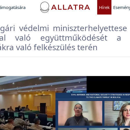
támogatására
Hírek
Esemén
lgári védelmi miniszterhelyettese
val való együttműködését a t
ákra való felkészülés terén