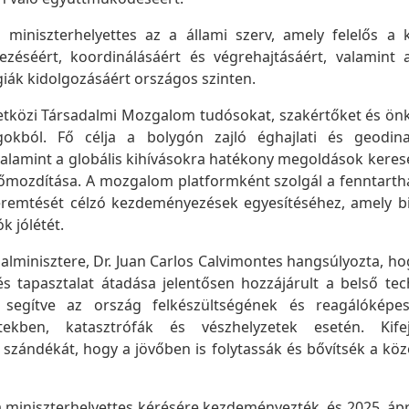
 miniszterhelyettes az a állami szerv, amely felelős a
ezéséért, koordinálásáért és végrehajtásáért, valamint 
égiák kidolgozásáért országos szinten.
tközi Társadalmi Mozgalom tudósokat, szakértőket és önk
okból. Fő célja a bolygón zajló éghajlati és geodin
alamint a globális kihívásokra hatékony megoldások keresés
lőmozdítása. A mozgalom platformként szolgál a fenntarth
emtését célzó kezdeményezések egyesítéséhez, amely bizt
k jólétét.
alminisztere, Dr. Juan Carlos Calvimontes hangsúlyozta, ho
 és tapasztalat átadása jelentősen hozzájárult a belső tec
 segítve az ország felkészültségének és reagálóképes
etekben, katasztrófák és vészhelyzetek esetén. Kif
s szándékát, hogy a jövőben is folytassák és bővítsék a k
miniszterhelyettes kérésére kezdeményezték, és 2025. ápril