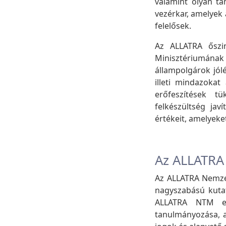
valamint olyan t
vezérkar, amelyek
felelősek.
Az ALLATRA őszin
Minisztériumának
állampolgárok jól
illeti mindazoka
erőfeszítések t
felkészültség jav
értékeit, amelyek
Az ALLATRA
Az ALLATRA Nemze
nagyszabású kuta
ALLATRA NTM elis
tanulmányozása, 