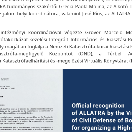
TRA tudományos szakértői Grecia Paola Molina, az Alkotó 
alom helyi koordinátora, valamint José Ríos, az ALLATRA b
intézményi koordinációval végezte Grover Marcelo M
rófakockázat-kezelési Integrált Információs és Riasztási 
ly magában foglalja a Nemzeti Katasztrófa-korai Riasztási
ztrófa-megfigyelő Központot (OND), a Térbeli Adat
Katasztrófaelhárítási és -megelőzési Virtuális Könyvtárat 