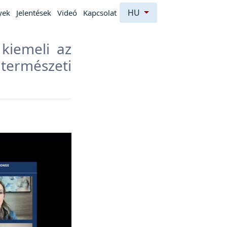
HU
yek
Jelentések
Videó
Kapcsolat
 kiemeli az
ermészeti