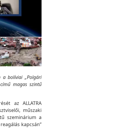
 a bolíviai „Polgári
 című magas szintű
erését az ALLATRA
tviselői, műszaki
ntű szeminárium a
 reagálás kapcsán”