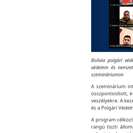
Bolívia polgári véd
védelem és nemzet
szemináriumon
A szeminárium int
összpontosított, 
veszélyekre. A ke
és a Polgári Véde
A program célköz
rangú tiszti állo