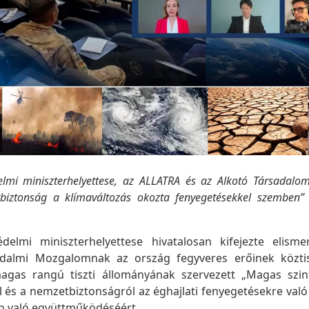
elmi miniszterhelyettese, az ALLATRA és az Alkotó Társadalom
biztonság a klímaváltozás okozta fenyegetésekkel szemben”
védelmi miniszterhelyettese hivatalosan kifejezte elism
dalmi Mozgalomnak az ország fegyveres erőinek köztisz
agas rangú tiszti állományának szervezett „Magas szi
l és a nemzetbiztonságról az éghajlati fenyegetésekre való
n való együttműködéséért.