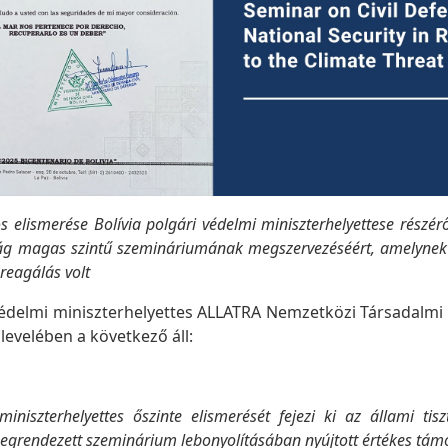
s elismerése Bolívia polgári védelmi miniszterhelyettese részér
ág magas szintű szemináriumának megszervezéséért, amelynek 
reagálás volt
i védelmi miniszterhelyettes ALLATRA Nemzetközi Társadalm
 levelében a következő áll:
iniszterhelyettes őszinte elismerését fejezi ki az állami tis
egrendezett szeminárium lebonyolításában nyújtott értékes tám