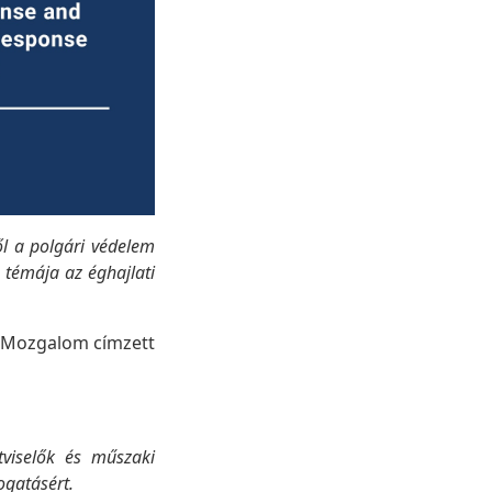
ől a polgári védelem
témája az éghajlati
i Mozgalom címzett
ztviselők és műszaki
ogatásért.