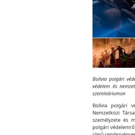
Bolívia polgári véd
védelem és nemzet
szemináriumon
Bolívia polgári 
Nemzetközi Társa
személyzete és m
polgári védelemrő
című rendezvénye