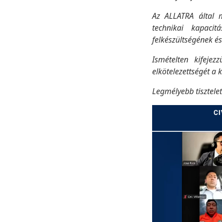
Az ALLATRA által m
technikai kapacit
felkészültségének és
Ismételten kifejez
elkötelezettségét a 
Legmélyebb tisztel