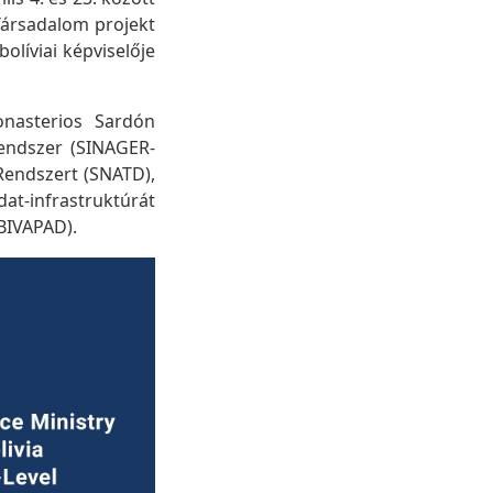
Társadalom projekt
olíviai képviselője
onasterios Sardón
Rendszer (SINAGER-
 Rendszert (SNATD),
-infrastruktúrát
(BIVAPAD).