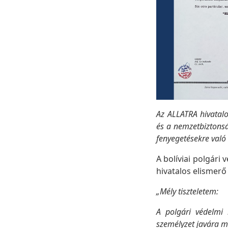
Az ALLATRA hivatalo
és a nemzetbiztons
fenyegetésekre való 
A bolíviai polgár
hivatalos elismerő
„Mély tiszteletem:
A polgári védelmi m
személyzet javára m