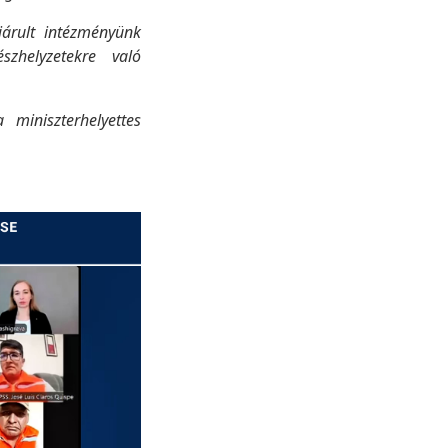
járult intézményünk
szhelyzetekre való
 miniszterhelyettes