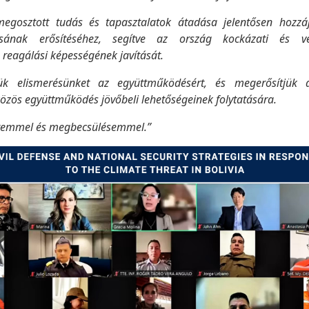
egosztott tudás és tapasztalatok átadása jelentősen hozzá
ásának erősítéséhez, segítve az ország kockázati és vé
 reagálási képességének javítását.
zük elismerésünket az együttműködésért, és megerősítjük a
közös együttműködés jövőbeli lehetőségeinek folytatására.
etemmel és megbecsülésemmel.”