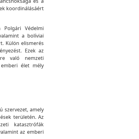
rancsnoksága és a
ek koordinálásáért
m Polgári Védelmi
lamint a bolíviai
t. Külön elismerés
ényezést. Ezek az
kre való nemzeti
z emberi élet mély
 szervezet, amely
sek területén. Az
zeti katasztrófák
alamint az emberi