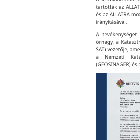
tartották az ALLA
és az ALLATRA mozg
irányításával.
A tevékenységet 
őrnagy, a Kataszt
SAT) vezetője, ame
a Nemzeti Katas
(GEOSINAGER) és a 