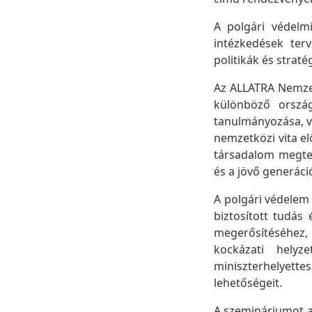
A polgári védelmi
intézkedések terv
politikák és strat
Az ALLATRA Nemze
különböző ország
tanulmányozása, v
nemzetközi vita e
társadalom megter
és a jövő generáció
A polgári védelem 
biztosított tudás
megerősítéséhez,
kockázati helyz
miniszterhelyette
lehetőségeit.
A szemináriumot a 