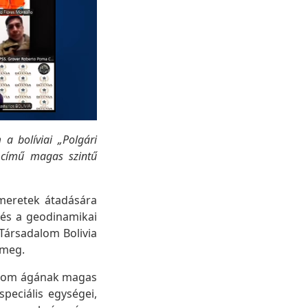
 a bolíviai „Polgári
 című magas szintű
smeretek átadására
 és a geodinamikai
Társadalom Bolivia
 meg.
árom ágának magas
peciális egységei,