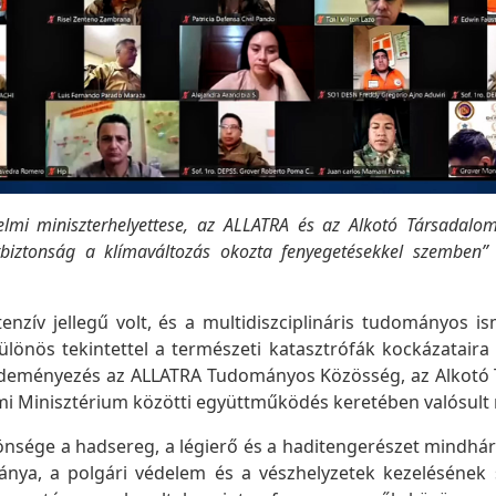
elmi miniszterhelyettese, az ALLATRA és az Alkotó Társadalom
biztonság a klímaváltozás okozta fenyegetésekkel szemben”
enzív jellegű volt, és a multidiszciplináris tudományos i
különös tekintettel a természeti katasztrófák kockázataira
zdeményezés az ALLATRA Tudományos Közösség, az Alkotó 
lmi Minisztérium közötti együttműködés keretében valósult
önsége a hadsereg, a légierő és a haditengerészet mindh
mánya, a polgári védelem és a vészhelyzetek kezelésének s