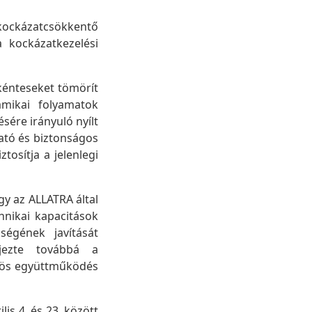
 kockázatcsökkentő
a kockázatkezelési
énteseket tömörít
amikai folyamatok
ére irányuló nyílt
ató és biztonságos
osítja a jelenlegi
gy az ALLATRA által
hnikai kapacitások
ségének javítását
ejezte továbbá a
özös együttműködés
is 4. és 23. között