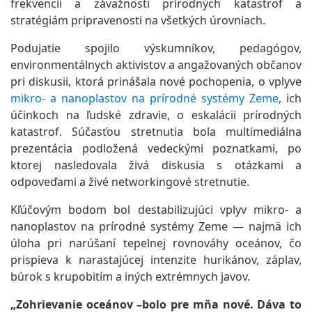
frekvencii a závažnosti prírodných katastrof a
stratégiám pripravenosti na všetkých úrovniach.
Podujatie spojilo výskumníkov, pedagógov,
environmentálnych aktivistov a angažovaných občanov
pri diskusii, ktorá prinášala nové pochopenia, o vplyve
mikro- a nanoplastov na prírodné systémy Zeme
, ich
účinkoch na ľudské zdravie, o eskalácii prírodných
katastrof. Súčasťou stretnutia bola multimediálna
prezentácia podložená vedeckými poznatkami, po
ktorej nasledovala živá diskusia s otázkami a
odpoveďami a živé networkingové stretnutie.
Kľúčovým bodom bol destabilizujúci vplyv mikro- a
nanoplastov na prírodné systémy Zeme — najmä ich
úloha pri narúšaní tepelnej rovnováhy oceánov, čo
prispieva k narastajúcej intenzite hurikánov, záplav,
búrok s krupobitím a iných extrémnych javov.
„Zohrievanie oceánov –bolo pre mňa nové. Dáva to