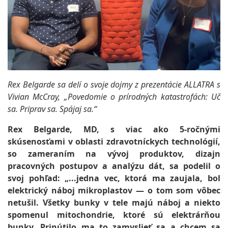
Rex Belgarde sa delí o svoje dojmy z prezentácie ALLATRA s
Vivian McCray, „Povedomie o prírodných katastrofách: Uč
sa. Priprav sa. Spájaj sa.“
Rex Belgarde, MD, s viac ako 5-ročnými
skúsenosťami v oblasti zdravotníckych technológií,
so zameraním na vývoj produktov, dizajn
pracovných postupov a analýzu dát, sa podelil o
svoj pohľad: „...jedna vec, ktorá ma zaujala, bol
elektrický náboj mikroplastov — o tom som vôbec
netušil. Všetky bunky v tele majú náboj a niekto
spomenul mitochondrie, ktoré sú elektrárňou
bunky. Prinútilo ma to zamyslieť sa a chcem sa