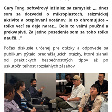
Gary Tong, softvérový inžinier, sa zamyslel: „...dnes
som sa dozvedel o mikroplastoch, seizmickej
aktivite a otepľovaní oceánov. Je to ohromujúce –
toľko vecí sa deje naraz... Bolo to veľmi poučné a
prekvapivé. Za jedno posedenie som sa toho toľko
naučil...“
Počas diskusie určenej pre otázky a odpovede sa
publikum pýtalo prednášajúcich otázky, ktoré siahali
od praktických bezpečnostných tipov až po
uskutočniteľnosť rozsiahlych zásahov.