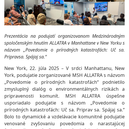
Prezentácia na podujatí organizovanom Medzinárodným
spoločenským hnutím ALLATRA v Manhattane v New Yorku s
názvom „Povedomie o prírodných katastrofách: Uč sa.
Pripravsa. Spájaj sa.“
New York, 22. júla 2025 – V srdci Manhattanu, New
York, podujatie zorganizované MSH ALLATRA s názvom
„Povedomie o prírodných katastrofách“ podnietilo
zmysluplný dialóg o environmentálnych rizikách a
pripravenosti komunít. MSH ALLATRA úspešne
usporiadalo podujatie s názvom „Povedomie o
prírodných katastrofách: Uč sa. Priprav sa. Spájaj sa.“
Bolo to dynamické a vzdelávacie komunitné podujatie
venované zvyšovaniu povedomia o narastajúcej