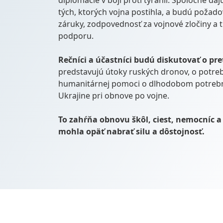
diplomacie v boji proti tyranii. Spoločne d
tých, ktorých vojna postihla, a budú poža
záruky, zodpovednosť za vojnové zločiny a
podporu.
Rečníci a účastníci budú diskutovať o pre
predstavujú útoky ruských dronov, o potreb
humanitárnej pomoci o dlhodobom potre
Ukrajine pri obnove po vojne.
To zahŕňa obnovu škôl, ciest, nemocníc 
mohla opäť nabrať silu a dôstojnosť.