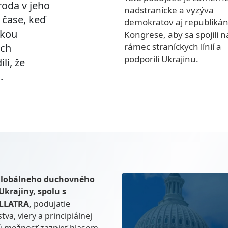
oda v jeho
nadstranícke a vyzýva
V čase, keď
demokratov aj republikán
skou
Kongrese, aby sa spojili 
rámec straníckych línií a
ich
podporili Ukrajinu.
li, že
.
 globálneho duchovného
krajiny, spolu s
LLATRA,
podujatie
a, viery a principiálnej