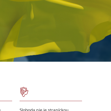
e
Sloboda nie je straníckou