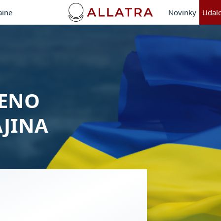
aine
Novinky
Udalo
MENO
AJINA