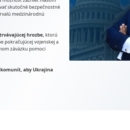
ajú možnosť zaznieť hlasom
dovať skutočné bezpečnostné
 trvalú medzinárodnú
trvávajúcej hrozbe,
ktorú
e pokračujúcej vojenskej a
bnom záväzku pomoci
a komunít, aby Ukrajina