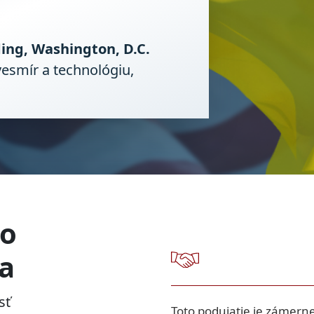
ing, Washington, D.C.
vesmír a technológiu,
no
na
sť
Toto podujatie je zámern