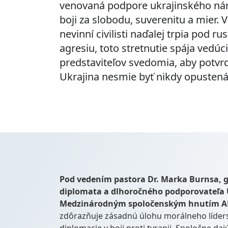
venovaná podpore ukrajinského nár
boji za slobodu, suverenitu a mier. 
nevinní civilisti naďalej trpia pod ru
agresiu, toto stretnutie spája vedúc
predstaviteľov svedomia, aby potvrdi
Ukrajina nesmie byť nikdy opustená
Pod vedením pastora Dr. Marka Burnsa,
diplomata a dlhoročného podporovateľa U
Medzinárodným spoločenským hnutím A
zdôrazňuje zásadnú úlohu morálneho líderstv