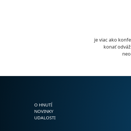
je viac ako konf
konať odvážn
neo
O HNUTÍ
NOVINKY
UDALOSTI