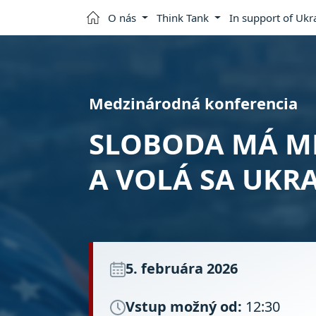
O nás
Think Tank
In support of Ukr
Medzinárodná konferencia
SLOBODA MÁ 
A VOLÁ SA UKR
5. februára 2026
Vstup možný od:
12:30