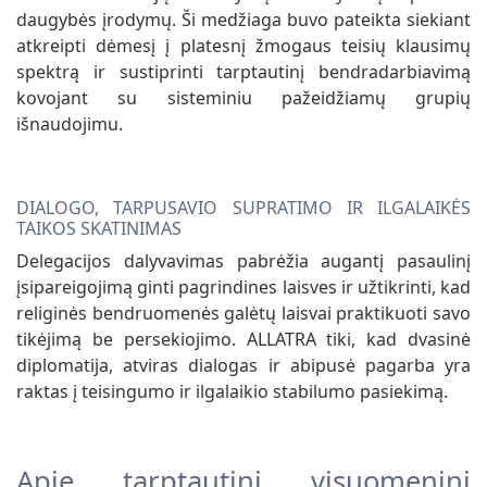
daugybės įrodymų. Ši medžiaga buvo pateikta siekiant
atkreipti dėmesį į platesnį žmogaus teisių klausimų
spektrą ir sustiprinti tarptautinį bendradarbiavimą
kovojant su sisteminiu pažeidžiamų grupių
išnaudojimu.
DIALOGO, TARPUSAVIO SUPRATIMO IR ILGALAIKĖS
TAIKOS SKATINIMAS
Delegacijos dalyvavimas pabrėžia augantį pasaulinį
įsipareigojimą ginti pagrindines laisves ir užtikrinti, kad
religinės bendruomenės galėtų laisvai praktikuoti savo
tikėjimą be persekiojimo. ALLATRA tiki, kad dvasinė
diplomatija, atviras dialogas ir abipusė pagarba yra
raktas į teisingumo ir ilgalaikio stabilumo pasiekimą.
Apie tarptautinį visuomeninį