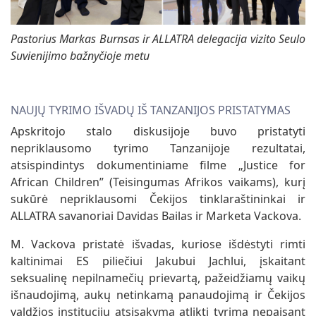
Pastorius Markas Burnsas ir ALLATRA delegacija vizito Seulo
Suvienijimo bažnyčioje metu
NAUJŲ TYRIMO IŠVADŲ IŠ TANZANIJOS PRISTATYMAS
Apskritojo stalo diskusijoje buvo pristatyti
nepriklausomo tyrimo Tanzanijoje rezultatai,
atsispindintys dokumentiniame filme „Justice for
African Children” (Teisingumas Afrikos vaikams), kurį
sukūrė nepriklausomi Čekijos tinklaraštininkai ir
ALLATRA savanoriai Davidas Bailas ir Marketa Vackova.
M. Vackova pristatė išvadas, kuriose išdėstyti rimti
kaltinimai ES piliečiui Jakubui Jachlui, įskaitant
seksualinę nepilnamečių prievartą, pažeidžiamų vaikų
išnaudojimą, aukų netinkamą panaudojimą ir Čekijos
valdžios institucijų atsisakymą atlikti tyrimą nepaisant