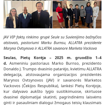
JAV VIP faktų rinkimo grupė Seule su Suvienijimo bažnyčios
atstovais, pastoriumi Marku Burnsu, ALLATRA prezidente
Maryna Ovtsynova ir ALLATRA savanore Marketa Vackova
Seulas, Pietų Korėja – 2025 m. gruodžio 1–4
d.
Asmeniniu pastoriaus Marko Burnso, prezidento
Donaldo J. Trumpo dvasinio patarėjo, kvietimu ALLATRA
delegacija, atstovaujama organizacijos prezidentės
Marynos Ovtsynovos (JAV) ir savanorės Marketos
Vackovos (Čekijos Respublika), lankėsi Pietų Korėjoje,
kur dalyvavo aukšto lygio susitikimuose, skirtuose
dvasinei diplomatijai skatinti, pagrindinėms laisvėms
ginti ir pasauliniam dialogui žmogaus teisių klausimais