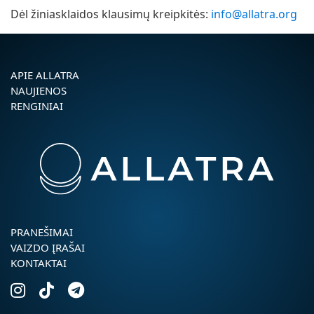
Dėl žiniasklaidos klausimų kreipkitės:
info@allatra.org
APIE ALLATRA
NAUJIENOS
RENGINIAI
PRANEŠIMAI
VAIZDO ĮRAŠAI
KONTAKTAI