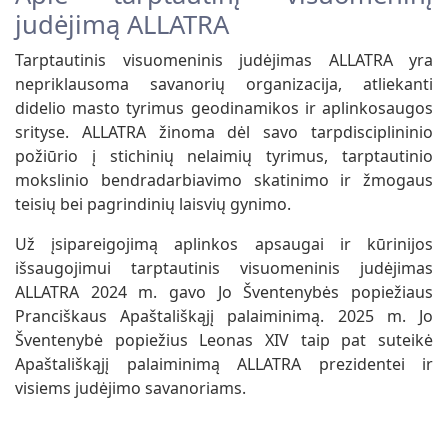
judėjimą ALLATRA
Tarptautinis visuomeninis judėjimas ALLATRA yra
nepriklausoma savanorių organizacija, atliekanti
didelio masto tyrimus geodinamikos ir aplinkosaugos
srityse. ALLATRA žinoma dėl savo tarpdisciplininio
požiūrio į stichinių nelaimių tyrimus, tarptautinio
mokslinio bendradarbiavimo skatinimo ir žmogaus
teisių bei pagrindinių laisvių gynimo.
Už įsipareigojimą aplinkos apsaugai ir kūrinijos
išsaugojimui tarptautinis visuomeninis judėjimas
ALLATRA 2024 m. gavo Jo Šventenybės popiežiaus
Pranciškaus Apaštališkąjį palaiminimą. 2025 m. Jo
Šventenybė popiežius Leonas XIV taip pat suteikė
Apaštališkąjį palaiminimą ALLATRA prezidentei ir
visiems judėjimo savanoriams.