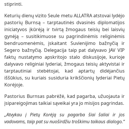
stiprinti.
Keturių dienų vizito Seule metu ALLATRA atstovai lydėjo
pastorių Burnsą – tarptautinės dvasinės diplomatijos
iniciatyvos įkūrėją ir tvirtą žmogaus teisių bei laisvių
gynėją – susitikimuose su pagrindinėmis religinėmis
bendruomenėmis, įskaitant Suvienijimo bažnyčią ir
Segero bažnyčią. Delegacija taip pat dalyvavo JAV VIP
faktų nustatymo apskritojo stalo diskusijoje, kurioje
dalyvavo religiniai lyderiai, žmogaus teisių aktyvistai ir
tarptautiniai stebėtojai, kad aptartų didėjančius
iššūkius, su kuriais susiduria krikščionių lyderiai Pietų
Korėjoje.
Pastorius Burnsas pabrėžė, kad pagarba, užuojauta ir
įsipareigojimas taikiai sąveikai yra jo misijos pagrindas.
„Atvykau į Pietų Korėją su pagarba šiai šaliai ir jos
vadovams, taip pat su nuoširdžiu troškimu taikaus dialogo.“