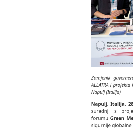
Zamjenik guverner
ALLATRA i projekt
Napulj (Italija)
Napulj, Italija, 2
suradnji s proj
forumu
Green M
sigurnije globalne 