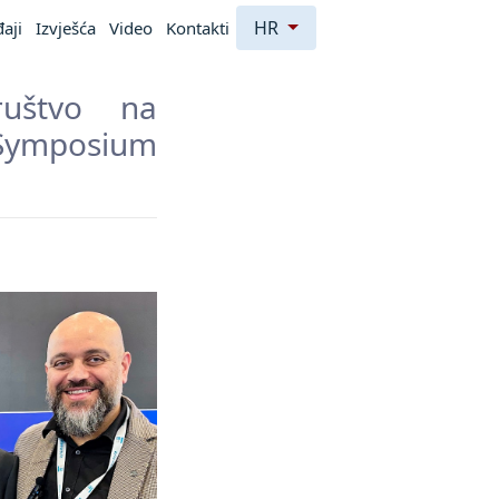
HR
aji
Izvješća
Video
Kontakti
ruštvo na
Symposium