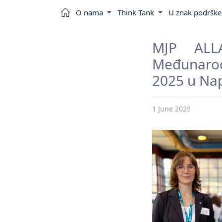
O nama
Think Tank
U znak podrške 
MJP ALLA
Međunaro
2025 u Nap
1 June 2025