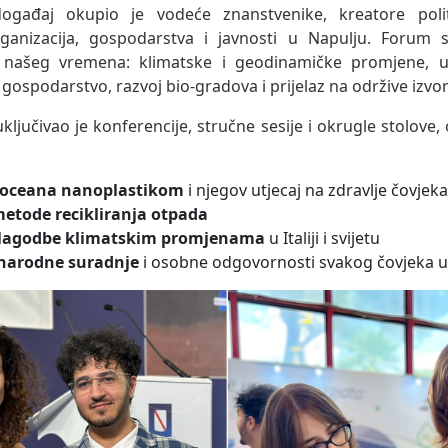
ogađaj okupio je vodeće znanstvenike, kreatore polit
anizacija, gospodarstva i javnosti u Napulju. Forum 
ve našeg vremena: klimatske i geodinamičke promjene, u
gospodarstvo, razvoj bio-gradova i prijelaz na održive izvor
jučivao je konferencije, stručne sesije i okrugle stolove
 oceana nanoplastikom
i njegov utjecaj na zdravlje čovjeka
etode recikliranja otpada
ilagodbe klimatskim promjenama
u Italiji i svijetu
narodne suradnje
i osobne odgovornosti svakog čovjeka u