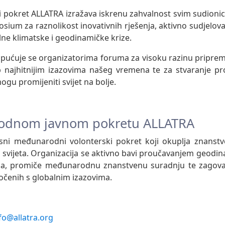
 pokret ALLATRA izražava iskrenu zahvalnost svim sudion
um za raznolikost inovativnih rješenja, aktivno sudjelovan
lne klimatske i geodinamičke krize.
pućuje se organizatorima foruma za visoku razinu priprem
p najhitnijim izazovima našeg vremena te za stvaranje p
ogu promijeniti svijet na bolje.
odnom javnom pokretu ALLATRA
sni međunarodni volonterski pokret koji okuplja znanstven
oga svijeta. Organizacija se aktivno bavi proučavanjem geodin
sa, promiče međunarodnu znanstvenu suradnju te zagovar
očenih s globalnim izazovima.
fo@allatra.org