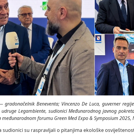
— gradonačelnik Beneventa; Vincenzo De Luca, guverner regij
ik udruge Legambiente, sudionici Međunarodnog javnog pokreta
na međunarodnom forumu Green Med Expo & Symposium 2025, Nap
sudionici su raspravljali o pitanjima ekološke osviještenosti