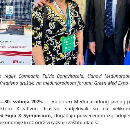
a regije Campania Fulvio Bonavitacola, članovi Međunarod
a Kreativno društvo na međunarodnom forumu Green Med Expo
8.–30. svibnja 2025.
—
Volonteri Međunarodnog javnog p
ektom Kreativno društvo, sudjelovali su na veli
ed Expo & Symposium,
događaju posvećenom izgradnji sta
ekonomije kroz održivi razvoj i zaštitu okoliša.