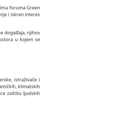
icima foruma Green
je i iskren interes
e događaja, njihov
rostora u kojem se
ike, istraživače i
amičkih, klimatskih
a zaštitu ljudskih