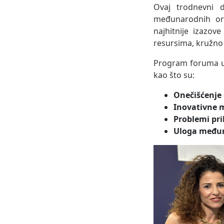
Ovaj trodnevni d
međunarodnih org
najhitnije izazo
resursima, kružno 
Program foruma ukl
kao što su:
Onečišćenje
Inovativne m
Problemi pr
Uloga među