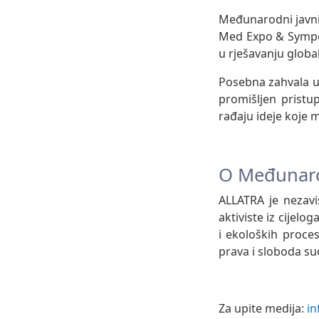
Međunarodni javni
Med Expo & Symposi
u rješavanju globa
Posebna zahvala u
promišljen pristu
rađaju ideje koje m
O Međunar
ALLATRA je nezavi
aktiviste iz cijel
i ekoloških proce
prava i sloboda su
Za upite medija:
in