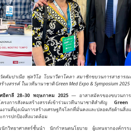
งหวัดคัมปาเนีย ฟุลวิโอ โบนาวีตาโคลา สมาชิกขบวนการสาธาร
างสรรค์ ในเวทีนานาชาติ Green Med Expo & Symposium 2025 เมื
ทศอิตาลี
28–30 พฤษภาคม 2025
— อาสาสมัครของขบวนการ
รงการสังคมสร้างสรรค์เข้าร่วมเวทีนานาชาติสำคัญ
Green
็นงานที่มุ่งเน้นการสร้างเศรษฐกิจโลกที่มั่นคงและปลอดภัยด้านสิ่
ละการปกป้องสิ่งแวดล้อม
วมนักวิทยาศาสตร์ชั้นนำ นักกำหนดนโยบาย ผู้แทนจากองค์กร