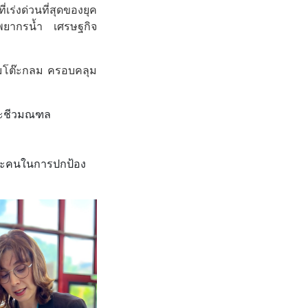
เร่งด่วนที่สุดของยุค
พยากรน้ำ เศรษฐกิจ
มโต๊ะกลม ครอบคลุม
ละชีวมณฑล
ละคนในการปกป้อง