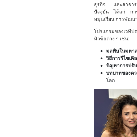
ธุรกิจ และสาธารณชนม
ปัจจุบัน ได้แก่ 
หมุนเวียน การพัฒนาเ
โปรแกรมของเวทีปร
หัวข้อต่าง ๆ เช่น:
มลพิษในมหาส
วิธีการรีไซเค
ปัญหาการปรับ
บทบาทของควา
โลก