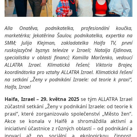
Alla Onatěva, podnikatelka, profesionální koučka,
marketérka; Jekatěrina Šaulov, podnikatelka, expertka na
SMM; Julija Klejman, zakladatelka Haifa TV, první
ruskojazyčné byznys televize v Izraeli; Natalja Ejdinova,
specialistka v oblasti financí; Kamilla Marčenko, vedoucí
ALLATRA Izrael. Klimatická řešení; Viktoria Brajev,
koordinátorka pro vztahy ALLATRA Izrael. Klimatická řešení
na setkání „Ženy v podnikání Izraele: od teorie k praxi“,
Haifa, Izrael
Haifa, Izrael – 29. května 2025
se tým ALLATRA Izrael
zúčastnil setkání „Ženy v podnikání Izraele: od teorie k
praxi“, které zorganizovalo společenství „Město žen“.
Akce se konala v Haifě a shromáždila aktivní a
iniciativní účastnice z různých oblastí – od podnikání a
inovací až po sociální a ekologickou činnost.