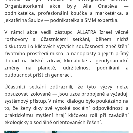
Organizátorkami akce byly Alla Onatěva —
podnikatelka, profesionální koučka a marketérka, a
Jekatěrina Šaulov — podnikatelka a SMM expertka.
V rámci akce vedli zástupci ALLATRA Izrael věcné
rozhovory s účastnicemi setkání, během nichž
diskutovali o klíčových výzvách současnosti: znečištění
životního prostředí mikro- a nanoplasty a jejich přímý
dopad na lidské zdraví, klimatické a geodynamické
změny na planetě, udržitelnost podnikání a
budoucnost příštích generací.
Účastníci setkání zdůraznili, že tyto výzvy nelze
posuzovat izolovaně — jsou úzce propojené a vyžadují
systémový přístup. V rámci dialogu bylo poukázáno na
to, že ženy díky své vysoké sociální odpovědnosti a
praktickému myšlení hrají klíčovou roli při zavádění
ekologicky a sociálně orientovaných řešení.