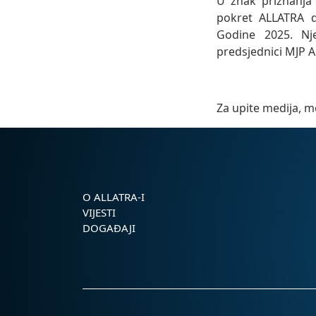
U znak priznanja 
pokret ALLATRA d
Godine 2025. Nje
predsjednici MJP A
Za upite medija, m
O ALLATRA-I
VIJESTI
DOGAĐAJI