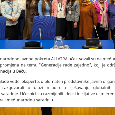
unarodnog javnog pokreta ALLATRA učestvovali su na me
promjena na temu "Generacije rade zajedno", koji je odr
nacija u Beču.
ade vođe, eksperte, diplomate i predstavnike javnih organiz
razgovarali o ulozi mladih u rješavanju globalnih 
radnje. Učesnici su razmijenili ideje i inicijative usmjeren
ne i međunarodnu saradnju.