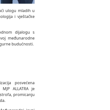
ući ulogu mladih u
ologija i vještačke
rodnom dijalogu s
razvoj međunarodne
igurne budućnosti.
zacija posvećena
a. MJP ALLATRA je
strofa, promicanju
da.