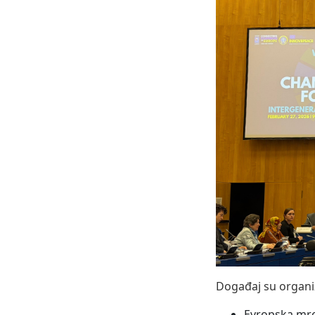
Događaj su organiz
Evropska mrež