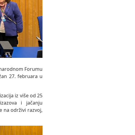
đunarodnom Forumu
žan 27. februara u
acija iz više od 25
izazova i jačanju
e na održivi razvoj,