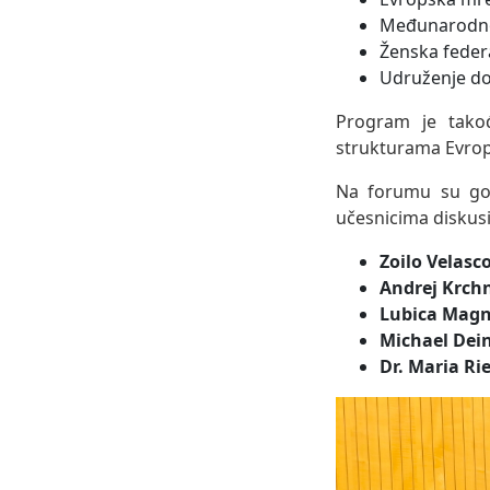
Međunarodno 
Ženska federa
Udruženje do
Program je takođ
strukturama Evrop
Na forumu su govo
učesnicima diskusij
Zoilo Velasc
Andrej Krch
Lubica Mag
Michael Dei
Dr. Maria Ri