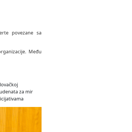
perte povezane sa
organizacije. Među
Slovačkoj
udenata za mir
cijativama