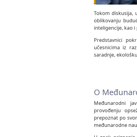
Tokom diskusija, 
oblikovanju budućn
inteligencije, kao 
Predstavnici pok
učesnicima iz raz
saradnje, ekološku
O Međunar
Međunarodni jav
provođenju opsež
prepoznat po svom
međunarodne naučn