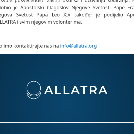
svoje posvećenosti zaštiti okoliša i očuvanju stvaranja,
obio je Apostolski blagoslov Njegove Svetosti Pape Fra
gova Svetost Papa Leo XIV također je podijelio Apo
LLATRA i svim njegovim volonterima.
olimo kontaktirajte nas na
info@allatra.org