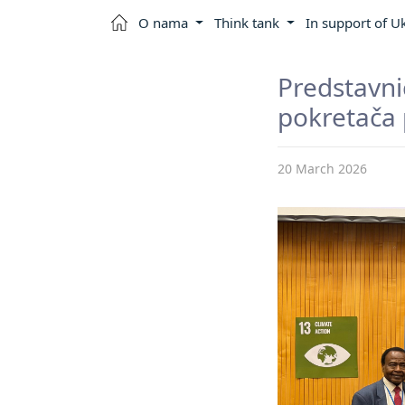
O nama
Think tank
In support of U
Predstav
pokretača 
20 March 2026