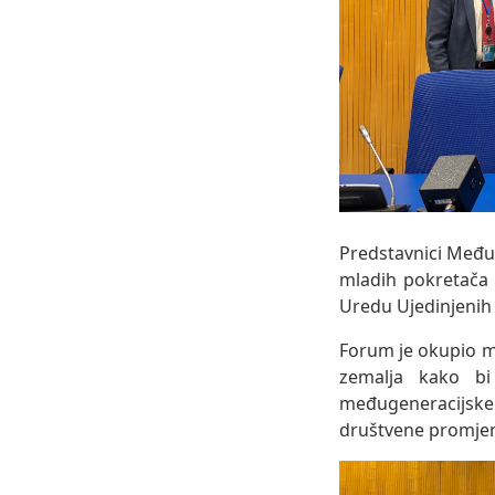
Predstavnici Međ
mladih pokretača 
Uredu Ujedinjenih 
Forum je okupio ml
zemalja kako bi 
međugeneracijske sa
društvene promje