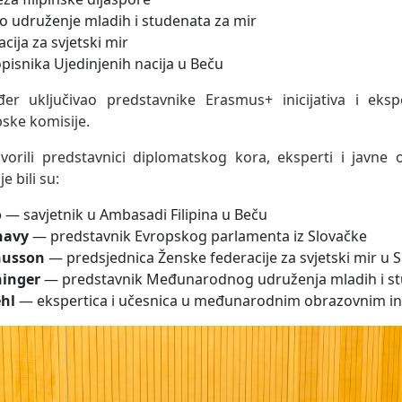
udruženje mladih i studenata za mir
cija za svjetski mir
pisnika Ujedinjenih nacija u Beču
er uključivao predstavnike Erasmus+ inicijativa i eks
ske komisije.
rili predstavnici diplomatskog kora, eksperti i javne 
e bili su:
o
— savjetnik u Ambasadi Filipina u Beču
navy
— predstavnik Evropskog parlamenta iz Slovačke
nusson
— predsjednica Ženske federacije za svjetski mir u 
ninger
— predstavnik Međunarodnog udruženja mladih i st
ehl
— ekspertica i učesnica u međunarodnim obrazovnim ini