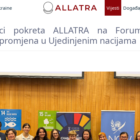
kraine
Vijesti
Događa
nici pokreta ALLATRA na Foru
promjena u Ujedinjenim nacijama