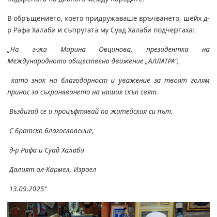
В обръщението, което придружаваше връчването, шейх д-
р Рафа Халаби и съпругата му Суад Халаби подчертаха:
„На г-жа Марина Овцинова, президентка на
Международното обществено движение „АЛЛАТРА“,
като знак на благодарност и уважение за твоят голям
принос за съхраняването на нашия скъп свят.
Въздигай се и процъфтявай по житейския си път.
С братско благословение,
д-р Рафа и Суад Халаби
Далият ал-Кармел, Израел
13.09.2025“