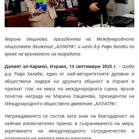
Марина Овцинова, президентка на Международното
обществено движение „АЛЛАТРА“, и шейх д-р Рафа Халаби по
време на връчването на наградата
Далият ал-Кармел, Израел, 13 септември 2025 г
. – Шейх
д-р Рафа Халаби, един от най-авторитетните духовни и
обществени лидери на друзката общност в Израел и
признат глас на мира на международната сцена, връчи
почетна награда на Марина Овцинова, президентка на
Международното обществено движение „АЛЛАТРА“.
Награждаването се състоя като знак на благодарност за
нейния изключителен принос в съхраняването на мира,
укрепването на международното сътрудничество и
подкрепата на диалога между народите.