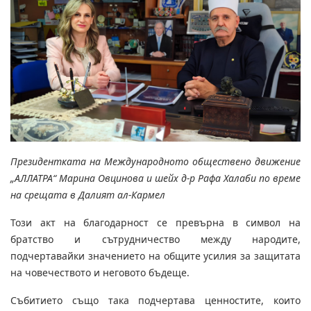
Президентката на Международното обществено движение
„АЛЛАТРА“ Марина Овцинова и шейх д-р Рафа Халаби по време
на срещата в Далият ал-Кармел
Този акт на благодарност се превърна в символ на
братство и сътрудничество между народите,
подчертавайки значението на общите усилия за защитата
на човечеството и неговото бъдеще.
Събитието също така подчертава ценностите, които