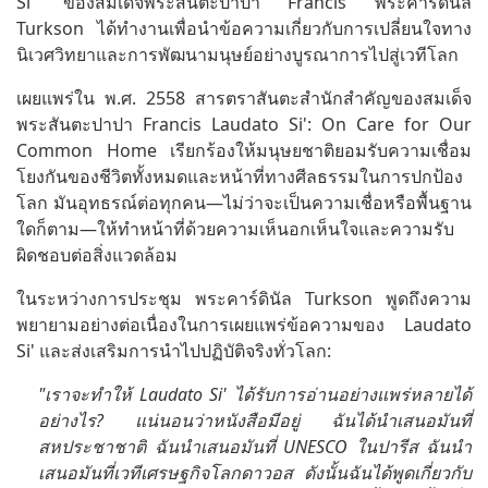
Si' ของสมเด็จพระสันตะปาปา Francis พระคาร์ดินัล
Turkson ได้ทำงานเพื่อนำข้อความเกี่ยวกับการเปลี่ยนใจทาง
นิเวศวิทยาและการพัฒนามนุษย์อย่างบูรณาการไปสู่เวทีโลก
เผยแพร่ใน พ.ศ. 2558 สารตราสันตะสำนักสำคัญของสมเด็จ
พระสันตะปาปา Francis Laudato Si': On Care for Our
Common Home เรียกร้องให้มนุษยชาติยอมรับความเชื่อม
โยงกันของชีวิตทั้งหมดและหน้าที่ทางศีลธรรมในการปกป้อง
โลก มันอุทธรณ์ต่อทุกคน—ไม่ว่าจะเป็นความเชื่อหรือพื้นฐาน
ใดก็ตาม—ให้ทำหน้าที่ด้วยความเห็นอกเห็นใจและความรับ
ผิดชอบต่อสิ่งแวดล้อม
ในระหว่างการประชุม พระคาร์ดินัล Turkson พูดถึงความ
พยายามอย่างต่อเนื่องในการเผยแพร่ข้อความของ Laudato
Si' และส่งเสริมการนำไปปฏิบัติจริงทั่วโลก:
"เราจะทำให้ Laudato Si' ได้รับการอ่านอย่างแพร่หลายได้
อย่างไร? แน่นอนว่าหนังสือมีอยู่ ฉันได้นำเสนอมันที่
สหประชาชาติ ฉันนำเสนอมันที่ UNESCO ในปารีส ฉันนำ
เสนอมันที่เวทีเศรษฐกิจโลกดาวอส ดังนั้นฉันได้พูดเกี่ยวกับ