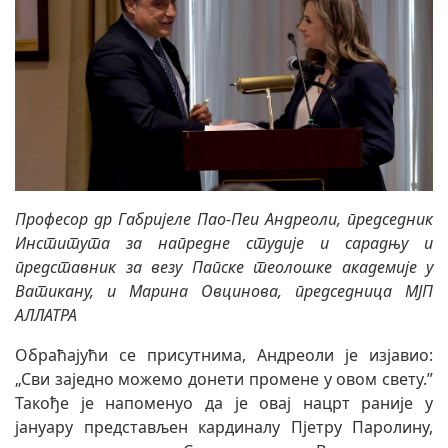
Професор др Габријеле Пао-Пеи Андреоли, председник
Института за напредне студије и сарадњу и
представник за везу Папске теолошке академије у
Ватикану, и Марина Овцинова, председница МЈП
АЛЛАТРА
Обраћајући се присутнима, Андреоли је изјавио:
„Сви заједно можемо донети промене у овом свету.”
Такође је напоменуо да је овај нацрт раније у
јануару представљен кардиналу Пјетру Паролину,