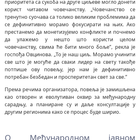
приоритета са сукоба на друге циљеве могло донети
корист читавом човечанству. „Човечанство се
тренутно суочава са толико великим проблемима да
се дефинитивно морамо фокусирати на њих. Ако
престанемо да монетизујемо конфликте и почнемо
да улажемо у нешто што користи целом
човечанству, свима ће бити много боље”, рекла је
госпођа Овцинова. „То је наш циљ. Морамо учинити
све што је могуће да сваки лидер на свету такође
потпише ову повељу, јер нам је дефинитивно
потребан безбедан и просперитетан свет за све.”
Према речима организатора, повеља је замишљена
као отворен и еволутиван оквир за међународну
сарадњу, а планиране су и даље консултације у
другим регионима како се процес буде ширио.
О Међународном јавном