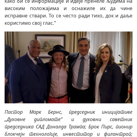
како би се информације и идеје пренеле људима на
високим положајима и оснажиле их да чине
исправне ствари. То се често ради тихо, док и даље
користимо свој глас.”
Пастор Марк Бернс, председник иницијативе
„Духовне дипломате” и духовни саветник
председника САД Доналда Трампа; Брок Пирс, пионир
блокчејн технологије, инвеститор и филантроп;