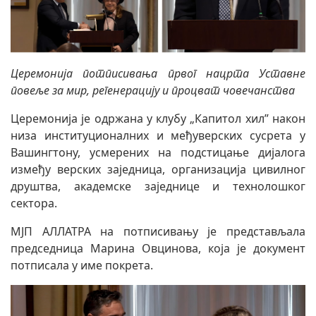
Церемонија потписивања првог нацрта Уставне
повеље за мир, регенерацију и процват човечанства
Церемонија је одржана у клубу „Капитол хил” након
низа институционалних и међуверских сусрета у
Вашингтону, усмерених на подстицање дијалога
између верских заједница, организација цивилног
друштва, академске заједнице и технолошког
сектора.
МЈП АЛЛАТРА на потписивању је представљала
председница Марина Овцинова, која је документ
потписала у име покрета.