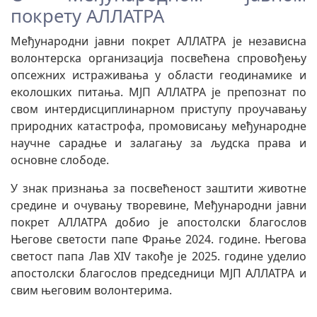
покрету АЛЛАТРА
Међународни јавни покрет АЛЛАТРА је независна
волонтерска организација посвећена спровођењу
опсежних истраживања у области геодинамике и
еколошких питања. МЈП АЛЛАТРА је препознат по
свом интердисциплинарном приступу проучавању
природних катастрофа, промовисању међународне
научне сарадње и залагању за људска права и
основне слободе.
У знак признања за посвећеност заштити животне
средине и очувању творевине, Међународни јавни
покрет АЛЛАТРА добио је апостолски благослов
Његове светости папе Фрање 2024. године. Његова
светост папа Лав XIV такође је 2025. године уделио
апостолски благослов председници МЈП АЛЛАТРА и
свим његовим волонтерима.