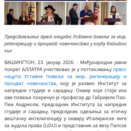
Представљање првог нацрта Уставне повеље за мир,
регенерацију и процват човечанства у клубу Капитол
хил
ВАШИНГТОН, 23. јануар 2026. - Међународни јавни
покрет АЛЛАТРА учествовао је у потписивању
првог
нацрта Уставне повеље за мир, регенерацију и
процват човечанства
, коју је развио Институт за
напредне студије и сарадњу. Оквир који стоји иза
ове повеље покренуо је професор др Габријеле Пао-
Пеи Андреоли, председник Института за напредне
студије и сарадњу, председник одељења за етичку
вештачку интелигенцију у оквиру Италијанске лиге
за људска права (LiDU) и представник за везу Папске