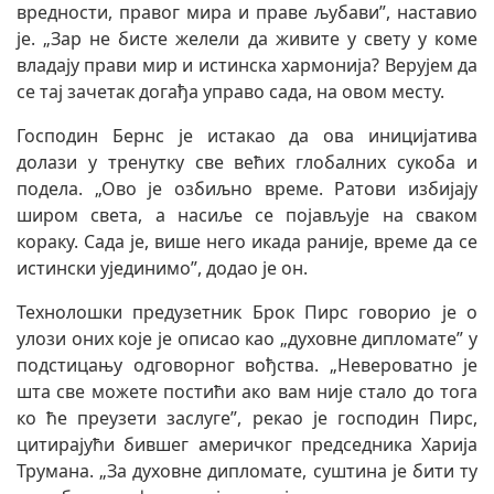
вредности, правог мира и праве љубави”, наставио
је. „Зар не бисте желели да живите у свету у коме
владају прави мир и истинска хармонија? Верујем да
се тај зачетак догађа управо сада, на овом месту.
Господин Бернс је истакао да ова иницијатива
долази у тренутку све већих глобалних сукоба и
подела. „Ово је озбиљно време. Ратови избијају
широм света, а насиље се појављује на сваком
кораку. Сада је, више него икада раније, време да се
истински ујединимо”, додао је он.
Технолошки предузетник Брок Пирс говорио је о
улози оних које је описао као „духовне дипломате” у
подстицању одговорног вођства. „Невероватно је
шта све можете постићи ако вам није стало до тога
ко ће преузети заслуге”, рекао је господин Пирс,
цитирајући бившег америчког председника Харија
Трумана. „За духовне дипломате, суштина је бити ту