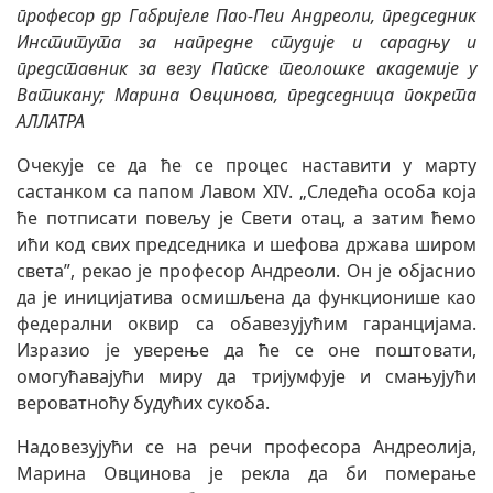
професор др Габријеле Пао-Пеи Андреоли, председник
Института за напредне студије и сарадњу и
представник за везу Папске теолошке академије у
Ватикану; Марина Овцинова, председница покрета
АЛЛАТРА
Очекује се да ће се процес наставити у марту
састанком са папом Лавом XIV. „Следећа особа која
ће потписати повељу је Свети отац, а затим ћемо
ићи код свих председника и шефова држава широм
света”, рекао је професор Андреоли. Он је објаснио
да је иницијатива осмишљена да функционише као
федерални оквир са обавезујућим гаранцијама.
Изразио је уверење да ће се оне поштовати,
омогућавајући миру да тријумфује и смањујући
вероватноћу будућих сукоба.
Надовезујући се на речи професора Андреолија,
Марина Овцинова је рекла да би померање