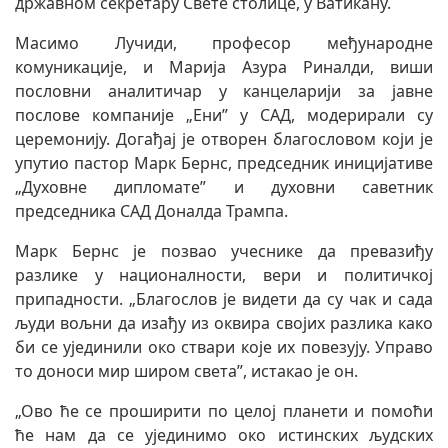
државном секретару Свете столице, у Ватикану.
Масимо Лучиди, професор међународне
комуникације, и Марија Азура Риналди, виши
пословни аналитичар у канцеларији за јавне
послове компаније „Ени” у САД, модерирали су
церемонију. Догађај је отворен благословом који је
упутио пастор Марк Бернс, председник иницијативе
„Духовне дипломате” и духовни саветник
председника САД Доналда Трампа.
Марк Бернс је позвао учеснике да превазиђу
разлике у националности, вери и политичкој
припадности. „Благослов је видети да су чак и сада
људи вољни да изађу из оквира својих разлика како
би се ујединили око ствари које их повезују. Управо
то доноси мир широм света”, истакао је он.
„Ово ће се проширити по целој планети и помоћи
ће нам да се ујединимо око истинских људских