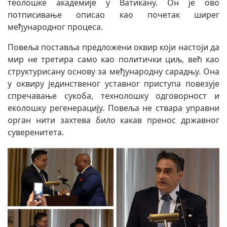
теолошке академије у Ватикану. Он је ово
потписивање описао као почетак ширег
међународног процеса.
Повеља поставља предложени оквир који настоји да
мир не третира само као политички циљ, већ као
структурисану основу за међународну сарадњу. Она
у оквиру јединственог уставног приступа повезује
спречавање сукоба, технолошку одговорност и
еколошку регенерацију. Повеља не ствара управни
орган нити захтева било какав пренос државног
суверенитета.