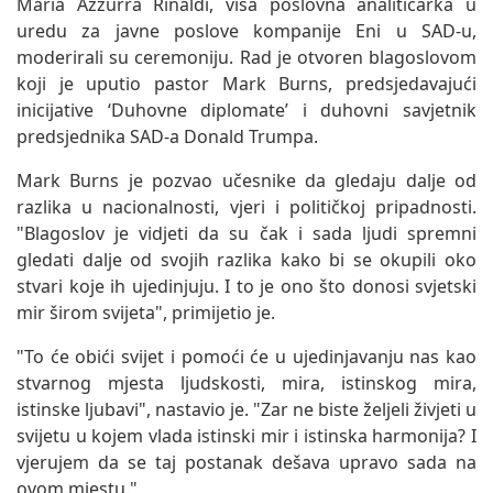
Maria Azzurra Rinaldi, viša poslovna analitičarka u
uredu za javne poslove kompanije Eni u SAD-u,
moderirali su ceremoniju. Rad je otvoren blagoslovom
koji je uputio pastor Mark Burns, predsjedavajući
inicijative ‘Duhovne diplomate’ i duhovni savjetnik
predsjednika SAD-a Donald Trumpa.
Mark Burns je pozvao učesnike da gledaju dalje od
razlika u nacionalnosti, vjeri i političkoj pripadnosti.
"Blagoslov je vidjeti da su čak i sada ljudi spremni
gledati dalje od svojih razlika kako bi se okupili oko
stvari koje ih ujedinjuju. I to je ono što donosi svjetski
mir širom svijeta", primijetio je.
"To će obići svijet i pomoći će u ujedinjavanju nas kao
stvarnog mjesta ljudskosti, mira, istinskog mira,
istinske ljubavi", nastavio je. "Zar ne biste željeli živjeti u
svijetu u kojem vlada istinski mir i istinska harmonija? I
vjerujem da se taj postanak dešava upravo sada na
ovom mjestu."