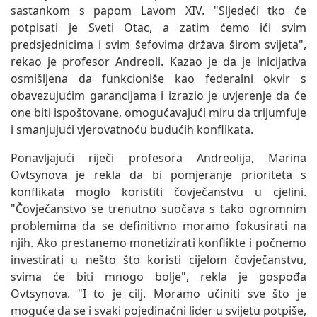
sastankom s papom Lavom XIV. "Sljedeći tko će
potpisati je Sveti Otac, a zatim ćemo ići svim
predsjednicima i svim šefovima država širom svijeta",
rekao je profesor Andreoli. Kazao je da je inicijativa
osmišljena da funkcioniše kao federalni okvir s
obavezujućim garancijama i izrazio je uvjerenje da će
one biti ispoštovane, omogućavajući miru da trijumfuje
i smanjujući vjerovatnoću budućih konflikata.
Ponavljajući riječi profesora Andreolija, Marina
Ovtsynova je rekla da bi pomjeranje prioriteta s
konflikata moglo koristiti čovječanstvu u cjelini.
"Čovječanstvo se trenutno suočava s tako ogromnim
problemima da se definitivno moramo fokusirati na
njih. Ako prestanemo monetizirati konflikte i počnemo
investirati u nešto što koristi cijelom čovječanstvu,
svima će biti mnogo bolje", rekla je gospođa
Ovtsynova. "I to je cilj. Moramo učiniti sve što je
moguće da se i svaki pojedinačni lider u svijetu potpiše,