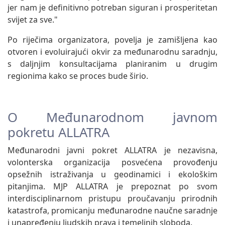
jer nam je definitivno potreban siguran i prosperitetan
svijet za sve."
Po riječima organizatora, povelja je zamišljena kao
otvoren i evoluirajući okvir za međunarodnu saradnju,
s daljnjim konsultacijama planiranim u drugim
regionima kako se proces bude širio.
O Međunarodnom javnom
pokretu ALLATRA
Međunarodni javni pokret ALLATRA je nezavisna,
volonterska organizacija posvećena provođenju
opsežnih istraživanja u geodinamici i ekološkim
pitanjima. MJP ALLATRA je prepoznat po svom
interdisciplinarnom pristupu proučavanju prirodnih
katastrofa, promicanju međunarodne naučne saradnje
i unapređenju ljudskih prava i temeljnih sloboda.