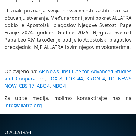
U znak priznanja svoje posvećenosti zaštiti okoliša i
očuvanju stvaranja, Međunarodni javni pokret ALLATRA
dobio je Apostolski blagoslov Njegove Svetosti Pape
Franje 2024. godine. Godine 2025. Njegova Svetost
Papa Leo XIV također je podijelio Apostolski blagoslov
predsjednici MJP ALLATRA i svim njegovim volonterima.
Objavljeno na:
AP News
,
Institute for Advanced Studies
and Cooperation
,
FOX 8
,
FOX 44
,
KRON 4
,
DC NEWS
NOW
,
CBS 17
,
ABC 4
,
NBC 4
Za upite medija, molimo kontaktirajte nas na
info@allatra.org
O ALLATRA-I