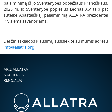
palaiminimą iš Jo Šventenybės popiežiaus Pranciškaus.
2025 m. Jo Šventenybė popiežius Leonas XIV taip pat
suteikė Apaštališkąjį palaiminimą ALLATRA prezidentei
ir visiems savanoriams.
Dėl žiniasklaidos klausimų susisiekite su mumis adresu
info@allatra.org
APIE ALLATRA
NAUJIENOS
RENGINIAI