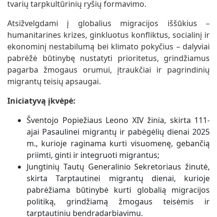
tvarių tarpkultūrinių ryšių formavimo.
Atsižvelgdami į globalius migracijos iššūkius –
humanitarines krizes, ginkluotus konfliktus, socialinį ir
ekonominį nestabilumą bei klimato pokyčius – dalyviai
pabrėžė būtinybę nustatyti prioritetus, grindžiamus
pagarba žmogaus orumui, įtraukčiai ir pagrindinių
migrantų teisių apsaugai.
Iniciatyvą įkvėpė:
Šventojo Popiežiaus Leono XIV žinia, skirta 111-
ajai Pasaulinei migrantų ir pabėgėlių dienai 2025
m., kurioje raginama kurti visuomenę, gebančią
priimti, ginti ir integruoti migrantus;
Jungtinių Tautų Generalinio Sekretoriaus žinutė,
skirta Tarptautinei migrantų dienai, kurioje
pabrėžiama būtinybė kurti globalią migracijos
politiką, grindžiamą žmogaus teisėmis ir
tarptautiniu bendradarbiavimu.