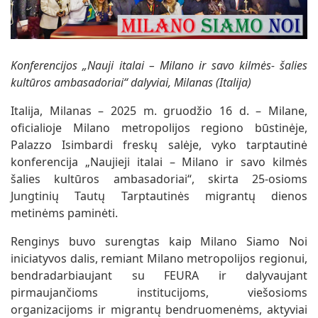
Konferencijos „Nauji italai – Milano ir savo kilmės- šalies
kultūros ambasadoriai“ dalyviai, Milanas (Italija)
Italija, Milanas – 2025 m. gruodžio 16 d. – Milane,
oficialioje Milano metropolijos regiono būstinėje,
Palazzo Isimbardi freskų salėje, vyko tarptautinė
konferencija „Naujieji italai – Milano ir savo kilmės
šalies kultūros ambasadoriai“, skirta 25-osioms
Jungtinių Tautų Tarptautinės migrantų dienos
metinėms paminėti.
Renginys buvo surengtas kaip Milano Siamo Noi
iniciatyvos dalis, remiant Milano metropolijos regionui,
bendradarbiaujant su FEURA ir dalyvaujant
pirmaujančioms institucijoms, viešosioms
organizacijoms ir migrantų bendruomenėms, aktyviai