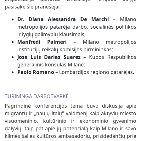
pasisakė šie pranešėjai:
Dr. Diana Alessandra De Marchi
– Milano
metropolijos patarėja darbo, socialinės politikos
ir lygių galimybių klausimais;
Manfredi Palmeri
– Milano metropolijos
institucijų reikalų komisijos pirmininkas;
Jose Luis Darias Suarez
– Kubos Respublikos
generalinis konsulas Milane;
Paolo Romano
– Lombardijos regiono patarėjas.
TURININGA DARBOTVARKĖ
Pagrindinė konferencijos tema buvo diskusija apie
migrantų ir „naujų italų“ vaidmenį kaip aktyvių miesto
visuomeninio, kultūrinio ir ekonominio gyvenimo
dalyvių, taip pat apie jų potencialą kaip Milano ir savo
kilmės šalies kultūros ambasadorių, prisidedančių prie