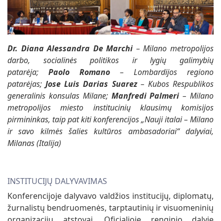
Dr. Diana Alessandra De Marchi
– Milano metropolijos
darbo, socialinės politikos ir lygių galimybių
patarėja;
Paolo Romano
– Lombardijos regiono
patarėjas;
Jose Luis Darias Suarez
– Kubos Respublikos
generalinis konsulas Milane;
Manfredi Palmeri
– Milano
metropolijos miesto institucinių klausimų komisijos
pirmininkas, taip pat kiti konferencijos „Nauji italai – Milano
ir savo kilmės šalies kultūros ambasadoriai“ dalyviai,
Milanas (Italija)
INSTITUCIJŲ DALYVAVIMAS
Konferencijoje dalyvavo valdžios institucijų, diplomatų,
žurnalistų bendruomenės, tarptautinių ir visuomeninių
organizacijų atstovai. Oficialioje renginio dalyje