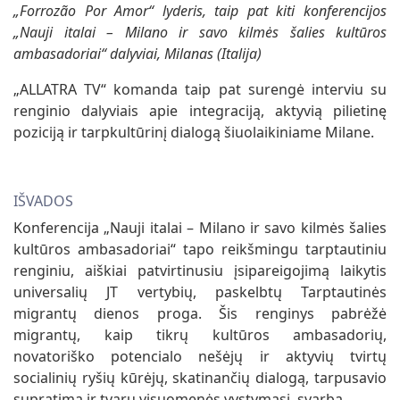
„Forrozão Por Amor“ lyderis, taip pat kiti konferencijos
„Nauji italai – Milano ir savo kilmės šalies kultūros
ambasadoriai“ dalyviai, Milanas (Italija)
„ALLATRA TV“ komanda taip pat surengė interviu su
renginio dalyviais apie integraciją, aktyvią pilietinę
poziciją ir tarpkultūrinį dialogą šiuolaikiniame Milane.
IŠVADOS
Konferencija „Nauji italai – Milano ir savo kilmės šalies
kultūros ambasadoriai“ tapo reikšmingu tarptautiniu
renginiu, aiškiai patvirtinusiu įsipareigojimą laikytis
universalių JT vertybių, paskelbtų Tarptautinės
migrantų dienos proga. Šis renginys pabrėžė
migrantų, kaip tikrų kultūros ambasadorių,
novatoriško potencialo nešėjų ir aktyvių tvirtų
socialinių ryšių kūrėjų, skatinančių dialogą, tarpusavio
supratimą ir tvarų visuomenės vystymąsi, svarbą.