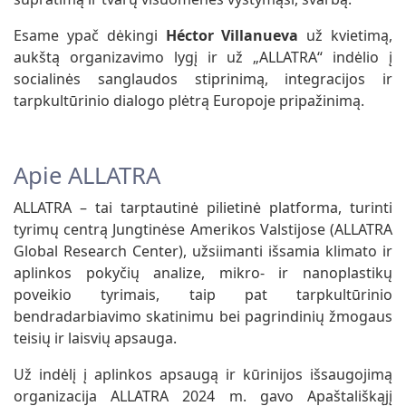
Esame ypač dėkingi
Héctor Villanueva
už kvietimą,
aukštą organizavimo lygį ir už „ALLATRA“ indėlio į
socialinės sanglaudos stiprinimą, integracijos ir
tarpkultūrinio dialogo plėtrą Europoje pripažinimą.
Apie ALLATRA
ALLATRA – tai tarptautinė pilietinė platforma, turinti
tyrimų centrą Jungtinėse Amerikos Valstijose (ALLATRA
Global Research Center), užsiimanti išsamia klimato ir
aplinkos pokyčių analize, mikro- ir nanoplastikų
poveikio tyrimais, taip pat tarpkultūrinio
bendradarbiavimo skatinimu bei pagrindinių žmogaus
teisių ir laisvių apsauga.
Už indėlį į aplinkos apsaugą ir kūrinijos išsaugojimą
organizacija ALLATRA 2024 m. gavo Apaštališkąjį