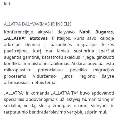
kiti.
ALLATRA DALYVAVIMAS IR INDĖLIS
Konferencijoje aktyviai dalyvavo
Nabil Bugares,
„ALLATRA“ atstovas
iš Italijos, kuris savo kalboje
atkreipė dėmesį į pasaulinės migracijos krizės
paaštrėjimą, kurį dar labiau sustiprina sparčiai
augantis gamtinių katastrofų skaičius ir jėga, ginkluoti
konfliktai ir maisto nestabilumas. Atskirai buvo paliesta
mikroplastiko potencialaus poveikio migracijos
procesams Viduržemio jūros regiono šalyse
artimiausiais metais tema.
„ALLATRA“ ir komanda „ALLATRA TV“ buvo apdovanoti
specialiais apdovanojimais už aktyvią humanitarinę ir
socialinę veiklą, skirtą žmogaus orumo, vienybės ir
tarptautinio bendradarbiavimo vertybių stiprinimui.