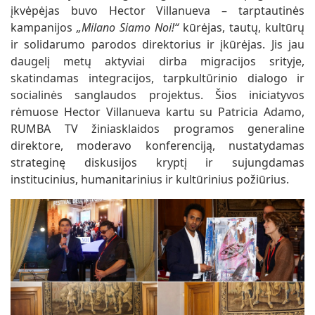
įkvėpėjas buvo Hector Villanueva – tarptautinės
kampanijos
„Milano Siamo Noi!“
kūrėjas, tautų, kultūrų
ir solidarumo parodos direktorius ir įkūrėjas. Jis jau
daugelį metų aktyviai dirba migracijos srityje,
skatindamas integracijos, tarpkultūrinio dialogo ir
socialinės sanglaudos projektus. Šios iniciatyvos
rėmuose Hector Villanueva kartu su Patricia Adamo,
RUMBA TV žiniasklaidos programos generaline
direktore, moderavo konferenciją, nustatydamas
strateginę diskusijos kryptį ir sujungdamas
institucinius, humanitarinius ir kultūrinius požiūrius.