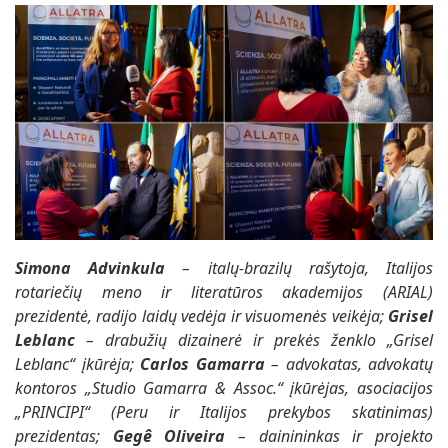
Simona Advinkula
– italų-brazilų rašytoja, Italijos
rotariečių meno ir literatūros akademijos (ARIAL)
prezidentė, radijo laidų vedėja ir visuomenės veikėja;
Grisel
Leblanc
– drabužių dizainerė ir prekės ženklo „Grisel
Leblanc“ įkūrėja;
Carlos Gamarra
– advokatas, advokatų
kontoros „Studio Gamarra & Assoc.“ įkūrėjas, asociacijos
„PRINCIPI“ (Peru ir Italijos prekybos skatinimas)
prezidentas;
Gegê
Oliveira
– dainininkas ir projekto