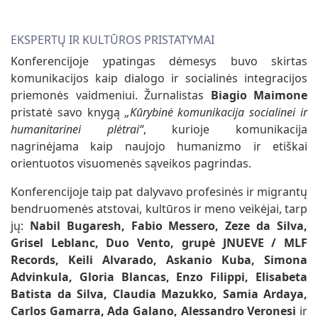
EKSPERTŲ IR KULTŪROS PRISTATYMAI
Konferencijoje ypatingas dėmesys buvo skirtas
komunikacijos kaip dialogo ir socialinės integracijos
priemonės vaidmeniui. Žurnalistas
Biagio Maimone
pristatė savo knygą
„Kūrybinė komunikacija socialinei ir
humanitarinei plėtrai“
, kurioje komunikacija
nagrinėjama kaip naujojo humanizmo ir etiškai
orientuotos visuomenės sąveikos pagrindas.
Konferencijoje taip pat dalyvavo profesinės ir migrantų
bendruomenės atstovai, kultūros ir meno veikėjai, tarp
jų:
Nabil Bugaresh, Fabio Messero, Zeze da Silva,
Grisel Leblanc, Duo Vento, grupė JNUEVE / MLF
Records, Keili Alvarado, Askanio Kuba, Simona
Advinkula, Gloria Blancas, Enzo Filippi, Elisabeta
Batista da Silva, Claudia Mazukko, Samia Ardaya,
Carlos Gamarra, Ada Galano, Alessandro Veronesi
ir