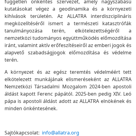
független önkéntes szervezet, amely nagyszabású
kutatásokat végez a geodinamika és a környezeti
kihívások területén. Az ALLATRA interdiszciplináris
megközelítéséről ismert a természeti katasztrófák
tanulmányozása terén, elkötelezettségéről a
nemzetközi tudományos együttműködés előmozdítása
iránt, valamint aktív erőfeszítéseiről az emberi jogok és
alapvető szabadságjogok előmozdítása és védelme
terén.
A környezet és az egész teremtés védelméért tett
elkötelezett munkájának elismeréseként az ALLATRA
Nemzetközi Társadalmi Mozgalom 2024-ben apostoli
áldást kapott Ferenc pápától. 2025-ben pedig XIV. Leó
pápa is apostoli áldást adott az ALLATRA elnökének és
minden önkéntesének.
Sajtókapcsolat:
info@allatra.org