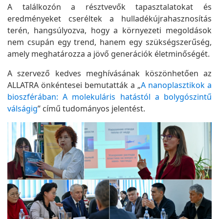
A találkozón a résztvevők tapasztalatokat és
eredményeket cseréltek a hulladékújrahasznosítás
terén, hangsúlyozva, hogy a környezeti megoldások
nem csupán egy trend, hanem egy szükségszerűség,
amely meghatározza a jövő generációk életminőségét.
A szervező kedves meghívásának köszönhetően az
ALLATRA önkéntesei bemutatták a „
A nanoplasztikok a
bioszférában: A molekuláris hatástól a bolygószintű
válságig
” című tudományos jelentést.