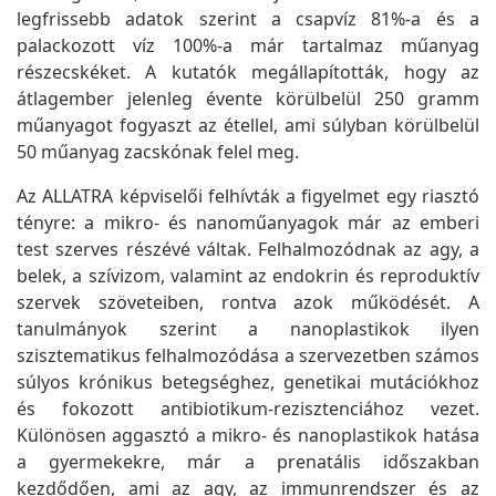
legfrissebb adatok szerint a csapvíz 81%-a és a
palackozott víz 100%-a már tartalmaz műanyag
részecskéket. A kutatók megállapították, hogy az
átlagember jelenleg évente körülbelül 250 gramm
műanyagot fogyaszt az étellel, ami súlyban körülbelül
50 műanyag zacskónak felel meg.
Az ALLATRA képviselői felhívták a figyelmet egy riasztó
tényre: a mikro- és nanoműanyagok már az emberi
test szerves részévé váltak. Felhalmozódnak az agy, a
belek, a szívizom, valamint az endokrin és reproduktív
szervek szöveteiben, rontva azok működését. A
tanulmányok szerint a nanoplastikok ilyen
szisztematikus felhalmozódása a szervezetben számos
súlyos krónikus betegséghez, genetikai mutációkhoz
és fokozott antibiotikum-rezisztenciához vezet.
Különösen aggasztó a mikro- és nanoplastikok hatása
a gyermekekre, már a prenatális időszakban
kezdődően, ami az agy, az immunrendszer és az