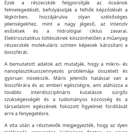
Ezek a részecskék felgyorsítják az óceánok
felmelegedését, befolyásolják a felhők képződését a
légkörben, hozzájárulva olyan szélsőséges
jelenségekhez, mint a nagy jégeső, az intenzív
esőzések és a hidrológiai ciklus zavarai.
Elektrosztatikus töltésüknek köszönhetően a műanyag
részecskék molekuláris szinten képesek károsítani a
bioszférát.
A bemutatott adatok azt mutatják, hogy a mikro- és
nanoplasztikusszennyezés problémája összetett és
gyorsan növekszik. Máris jelentős hatással van a
bioszférára és az emberi egészségre, ami aláhúzza a
további interdiszciplináris kutatások sürgős
szükségességét és a tudományos közösség és a
társadalom egészének fokozott figyelmet fordítását
erre a fenyegetésre.
A vita után a résztvevők megjegyezték, hogy az ilyen