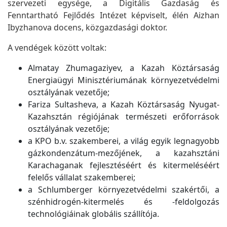
szervezeti egysége, a Digitális Gazdaság és
Fenntartható Fejlődés Intézet képviselt, élén Aizhan
Ibyzhanova docens, közgazdasági doktor.
A vendégek között voltak:
Almatay Zhumagaziyev, a Kazah Köztársaság
Energiaügyi Minisztériumának környezetvédelmi
osztályának vezetője;
Fariza Sultasheva, a Kazah Köztársaság Nyugat-
Kazahsztán régiójának természeti erőforrások
osztályának vezetője;
a KPO b.v. szakemberei, a világ egyik legnagyobb
gázkondenzátum-mezőjének, a kazahsztáni
Karachaganak fejlesztéséért és kitermeléséért
felelős vállalat szakemberei;
a Schlumberger környezetvédelmi szakértői, a
szénhidrogén-kitermelés és -feldolgozás
technológiáinak globális szállítója.