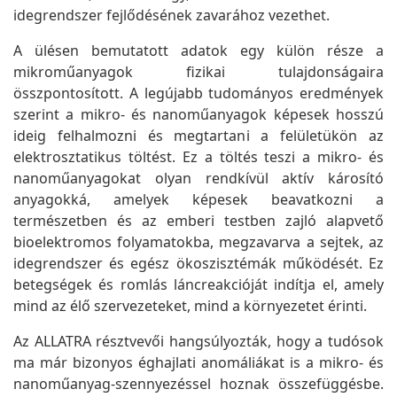
idegrendszer fejlődésének zavarához vezethet.
A ülésen bemutatott adatok egy külön része a
mikroműanyagok fizikai tulajdonságaira
összpontosított. A legújabb tudományos eredmények
szerint a mikro- és nanoműanyagok képesek hosszú
ideig felhalmozni és megtartani a felületükön az
elektrosztatikus töltést. Ez a töltés teszi a mikro- és
nanoműanyagokat olyan rendkívül aktív károsító
anyagokká, amelyek képesek beavatkozni a
természetben és az emberi testben zajló alapvető
bioelektromos folyamatokba, megzavarva a sejtek, az
idegrendszer és egész ökoszisztémák működését. Ez
betegségek és romlás láncreakcióját indítja el, amely
mind az élő szervezeteket, mind a környezetet érinti.
Az ALLATRA résztvevői hangsúlyozták, hogy a tudósok
ma már bizonyos éghajlati anomáliákat is a mikro- és
nanoműanyag-szennyezéssel hoznak összefüggésbe.