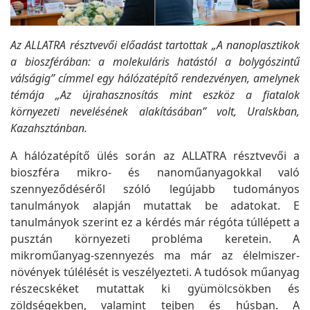
Az ALLATRA résztvevői előadást tartottak „A nanoplasztikok
a bioszférában: a molekuláris hatástól a bolygószintű
válságig” címmel egy hálózatépítő rendezvényen, amelynek
témája „Az újrahasznosítás mint eszköz a fiatalok
környezeti nevelésének alakításában” volt, Uralskban,
Kazahsztánban.
A hálózatépítő ülés során az ALLATRA résztvevői a
bioszféra mikro- és nanoműanyagokkal való
szennyeződéséről szóló legújabb tudományos
tanulmányok alapján mutattak be adatokat. E
tanulmányok szerint ez a kérdés már régóta túllépett a
pusztán környezeti probléma keretein. A
mikroműanyag-szennyezés ma már az élelmiszer-
növények túlélését is veszélyezteti. A tudósok műanyag
részecskéket mutattak ki gyümölcsökben és
zöldségekben, valamint tejben és húsban. A