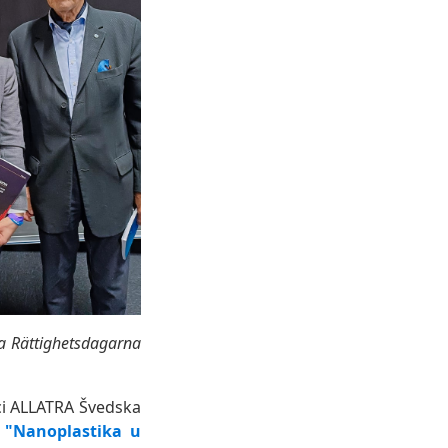
a Rättighetsdagarna
ci ALLATRA Švedska
:
"Nanoplastika u