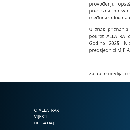
provođenju opsež
prepoznat po svom
međunarodne naučn
U znak priznanja 
pokret ALLATRA d
Godine 2025. Nje
predsjednici MJP A
Za upite medija, m
O ALLATRA-I
VIJESTI
DOGAĐAJI