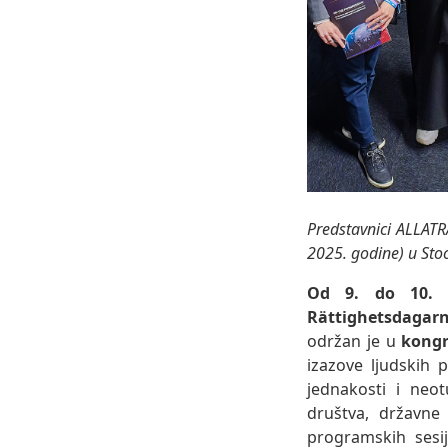
Predstavnici ALLAT
2025. godine) u St
Od 9. do 10. d
Rättighetsdagarn
održan je u
kongr
izazove ljudskih 
jednakosti i neot
društva, državne
programskih sesij