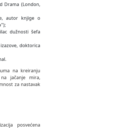
and Drama (London,
e, autor knjige o
");
šilac dužnosti šefa
 izazove, doktorica
al.
ruma na kreiranju
 na jačanje mira,
emnost za nastavak
zacija posvećena