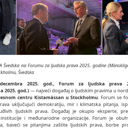
RA Švedska na Forumu za ljudska prava 2025. godine (Mänsklig
ockholmu, Švedska
ecembra 2025. god., Forum za ljudska prava 2
a 2025. god.)
— najveći događaj o ljudskim pravima u nor
esnom centru Kistamässan u Stockholmu
. Forum se fo
prava uključujući demokratiju, mir i klimatska pitanja, is
uđivih ljudskih prava. Događaj je okupio eksperte, pre
 institucije i međunarodne organizacije. Forum je obuh
a, baveći se pitanjima zaštite ljudskih prava, borbe prot