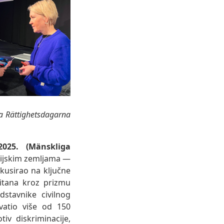
a Rättighetsdagarna
025. (Mänskliga
dijskim zemljama —
kusirao na ključne
pitana kroz prizmu
dstavnike civilnog
vatio više od 150
iv diskriminacije,