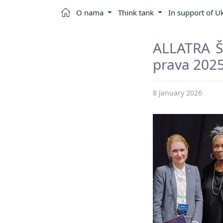
O nama
Think tank
In support of U
ALLATRA Š
prava 2025
8 January 2026