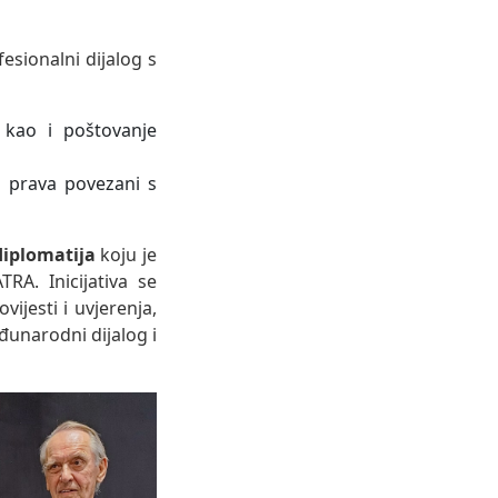
esionalni dijalog s
, kao i poštovanje
a prava povezani s
iplomatija
koju je
A. Inicijativa se
vijesti i uvjerenja,
eđunarodni dijalog i