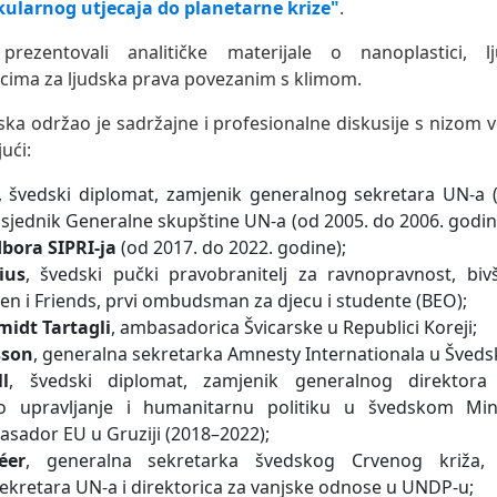
kularnog utjecaja do planetarne krize"
.
prezentovali analitičke materijale o nanoplastici, l
icima za ljudska prava povezanim s klimom.
ka održao je sadržajne i profesionalne diskusije s nizom v
ući:
, švedski diplomat, zamjenik generalnog sekretara UN-a 
sjednik Generalne skupštine UN-a (od 2005. do 2006. godin
bora SIPRI-ja
(od 2017. do 2022. godine);
ius
, švedski pučki pravobranitelj za ravnopravnost, bivš
en i Friends, prvi ombudsman za djecu i studente (BEO);
idt Tartagli
, ambasadorica Švicarske u Republici Koreji;
sson
, generalna sekretarka Amnesty Internationala u Šveds
l
, švedski diplomat, zamjenik generalnog direktora
no upravljanje i humanitarnu politiku u švedskom Mini
asador EU u Gruziji (2018–2022);
éer
, generalna sekretarka švedskog Crvenog križa,
ekretara UN-a i direktorica za vanjske odnose u UNDP-u;