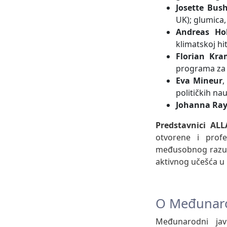
Josette Bus
UK); glumica,
Andreas Ho
klimatskoj hit
Florian Kr
programa za k
Eva Mineur
,
političkih na
Johanna Ray
Predstavnici AL
otvorene i profe
međusobnog razumi
aktivnog učešća u
O Međunar
Međunarodni jav