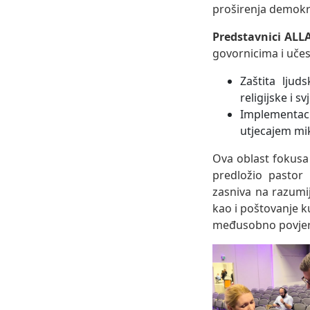
proširenja demokra
Predstavnici ALL
govornicima i učesn
Zaštita ljud
religijske i s
Implementaci
utjecajem mikr
Ova oblast fokusa
predložio pastor
zasniva na razumije
kao i poštovanje ku
međusobno povjer