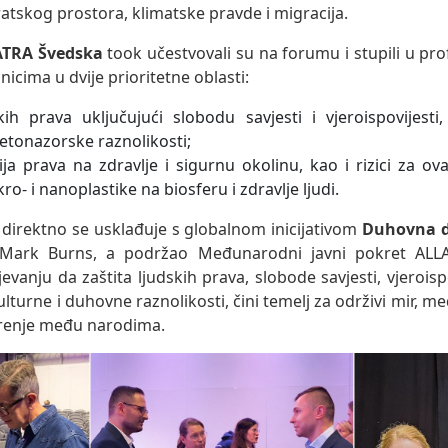
tskog prostora, klimatske pravde i migracija.
ATRA Švedska
took učestvovali su na forumu i stupili u prof
icima u dvije prioritetne oblasti:
skih prava uključujući slobodu savjesti i vjeroispovijesti
vjetonazorske raznolikosti;
ja prava na zdravlje i sigurnu okolinu, kao i rizici za ov
o- i nanoplastike na biosferu i zdravlje ljudi.
 direktno se usklađuje s globalnom inicijativom
Duhovna d
 Mark Burns, a podržao Međunarodni javni pokret ALLATR
vanju da zaštita ljudskih prava, slobode savjesti, vjeroispo
lturne i duhovne raznolikosti, čini temelj za održivi mir, m
enje među narodima.