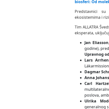
biosferi: Od mole
Predstavnici su 
ekosistemima i riz
Tim ALLATRA Šveds
eksperata, uključuj
Jan Eliasson
godine), pred
Upravnog od
Lars Arrhen
Läkarmission
Dagmar Schm
Anna Johan
Carl Hartzel
multilateral
poslova, amb
Ulrika Mod
generalnog s