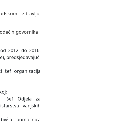
judskom zdravlju,
odećih govornika i
(od 2012. do 2016.
e), predsjedavajući
i šef organizacija
koj;
 i šef Odjela za
starstvu vanjskih
 bivša pomoćnica