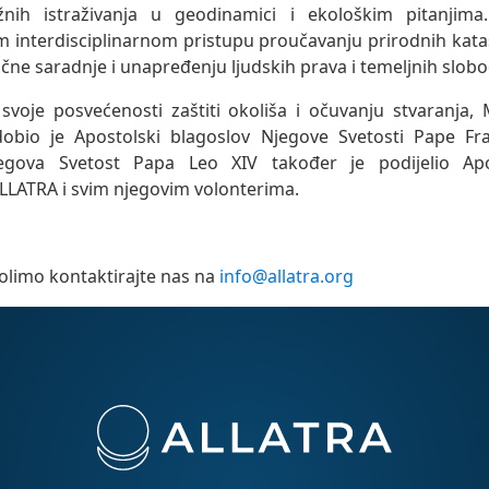
nih istraživanja u geodinamici i ekološkim pitanjim
 interdisciplinarnom pristupu proučavanju prirodnih kata
e saradnje i unapređenju ljudskih prava i temeljnih slobo
svoje posvećenosti zaštiti okoliša i očuvanju stvaranja,
obio je Apostolski blagoslov Njegove Svetosti Pape Fra
gova Svetost Papa Leo XIV također je podijelio Apo
LLATRA i svim njegovim volonterima.
olimo kontaktirajte nas na
info@allatra.org