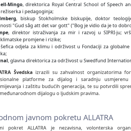
hell‑Mingo
, direktorica Royal Central School of Speech 
 režiserka i pedagoginja;
lmberg
, biskup Stokholmske biskupije, doktor teologij
nosti "Gud såg att det var gott" ("Bog je vidio da je to dobro
ampe
, direktor istraživanja za mir i razvoj u SIPRI-ju; vr
limatske promjene i rizike;
 šefica odjela za klimu i održivost u Fondaciji za globalne
uka;
nal
, glavna direktorica za održivost u Swedfund Internation
LATRA Švedska
izrazili su zahvalnost organizatorima fo
sionalne platforme za dijalog i saradnju usmjerenu
jevanja i zaštitu budućih generacija, te su potvrdili spr
 međunarodnom dijalogu o ljudskim pravima.
odnom javnom pokretu ALLATRA
ni pokret ALLATRA je nezavisna, volonterska organi