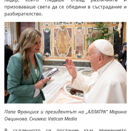
призоваваше света да се обедини в състрадание и
разбирателство.
Папа Франциск и президентът на „АЛЛАТРА“ Марина
Овцинова. Снимка: Vatican Media
В сърдечното си послание към движението