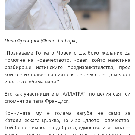
Папа Франциск (Фото: Cathopic)
„Познаваме Го като Човек с дълбоко желание да
помогне на човечеството, човек, който наистина
разбираше истинските предизвикателства, пред
които е изправен нашият свят. Човек с чест, смелост
и непоколебима вяра.“
Ето как участниците в „АЛЛАТРА“ по целия свят си
спомнят за папа Франциск.
Кончината му е голяма загуба не само за
Католическата църква, но и за цялото човечество.
Той беше символ на доброта, единство и истина —
лидер, който гледаше отвъд различията и