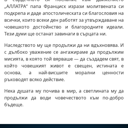
„АЛЛАТРА“ папа Франциск изрази молитвената си
подкрепа и даде апостолическата си благословия на
всички, които всеки ден работят за утвърждаване на
човешкото достойнство и благородните идеали.
Тези думи ще останат завинаги в сърцата ни.
Наследството му ще продължи да ни вдъхновява. И
с дълбоко уважение се ангажираме да продължим
мисията, в която той вярваше — да създадем свят, в
който човешкият живот е свещен, истината е
основа, а най-висшите морални ценности
ръководят всяко действие.
Нека душата му почива в мир, а светлината му да
продължи да води човечеството към по-добро
бъдеще.