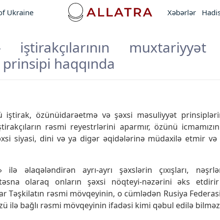
of Ukraine
Xəbərlər
Hadis
 iştirakçılarının muxtariyyə
 prinsipi haqqında
 iştirak, özünüidarəetmə və şəxsi məsuliyyət prinsiplər
iştirakçıların rəsmi reyestrlərini aparmır, özünü icmamızı
xsi siyasi, dini və ya digər əqidələrinə müdaxilə etmir v
lə əlaqələndirən ayrı-ayrı şəxslərin çıxışları, nəşrlə
təsna olaraq onların şəxsi nöqteyi-nəzərini əks etdirir
lar Təşkilatın rəsmi mövqeyinin, o cümlədən Rusiya Federa
üzü ilə bağlı rəsmi mövqeyinin ifadəsi kimi qəbul edilə bilməz