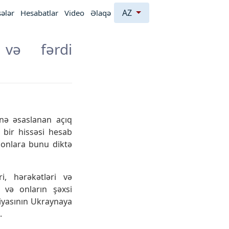
AZ
ələr
Hesabatlar
Video
Əlaqə
t və fərdi
inə əsaslanan açıq
n bir hissəsi hesab
ə onlara bunu diktə
ri, hərəkətləri və
 və onların şəxsi
siyasının Ukraynaya
.