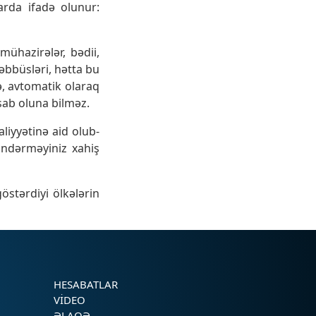
rda ifadə olunur:
 mühazirələr, bədii,
əşəbbüsləri, hətta bu
lə, avtomatik olaraq
sab oluna bilməz.
liyyətinə aid olub-
ndərməyiniz xahiş
stərdiyi ölkələrin
HESABATLAR
VIDEO
ƏLAQƏ