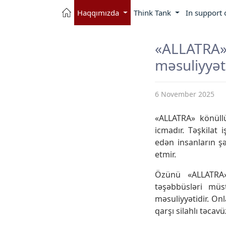
Haqqımızda
Think Tank
In support 
«ALLATRA»
məsuliyyət
6 November 2025
«ALLATRA» könüllü
icmadır. Təşkilat 
edən insanların şə
etmir.
Özünü «ALLATRA» i
təşəbbüsləri müs
məsuliyyətidir. On
qarşı silahlı təcav