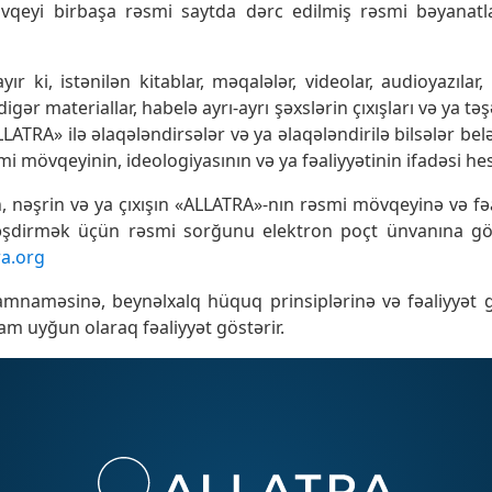
vqeyi birbaşa rəsmi saytda dərc edilmiş rəsmi bəyanatla
r ki, istənilən kitablar, məqalələr, videolar, audioyazılar,
 digər materiallar, habelə ayrı-ayrı şəxslərin çıxışları və ya t
LLATRA» ilə əlaqələndirsələr və ya əlaqələndirilə bilsələr be
i mövqeyinin, ideologiyasının və ya fəaliyyətinin ifadəsi he
, nəşrin və ya çıxışın «ALLATRA»-nın rəsmi mövqeyinə və fəa
ləşdirmək üçün rəsmi sorğunu elektron poçt ünvanına gö
ra.org
mnaməsinə, beynəlxalq hüquq prinsiplərinə və fəaliyyət gö
am uyğun olaraq fəaliyyət göstərir.