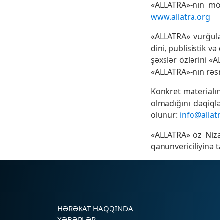
«ALLATRA»-nın mö
www.allatra.org
«ALLATRA» vurğulayı
dini, publisistik və
şəxslər özlərini «A
«ALLATRA»-nın rəsm
Konkret materialın
olmadığını dəqiq
olunur:
info@allat
«ALLATRA» öz Niza
qanunvericiliyinə t
HƏRƏKAT HAQQINDA
XƏBƏRLƏR